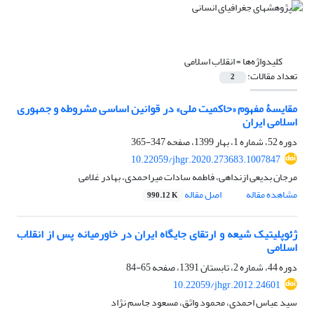
کلیدواژه‌ها =
انقلاب اسلامی
تعداد مقالات:
2
مقایسۀ مفهوم «حاکمیت ملی» در قوانین اساسی مشروطه و جمهوری
اسلامی ایران
دوره 52، شماره 1، بهار 1399، صفحه
347-365
10.22059/jhgr.2020.273683.1007847
مرجان بدیعی ازنداهی، فاطمه سادات میراحمدی، بهادر غلامی
مشاهده مقاله
اصل مقاله
990.12 K
ژئوپلیتیک شیعه و ارتقای جایگاه ایران در خاورمیانه پس از انقلاب
اسلامی
دوره 44، شماره 2، تابستان 1391، صفحه
65-84
10.22059/jhgr.2012.24601
سید عباس احمدی، محمود واثق، مسعود جاسم نژاد