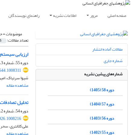
صفحه اصلی
مرور
اطلاعات نشریه
راهنمای نویسندگان
موضوعات =
حم
تعداد مقالات:
5
مقالات آماده انتشار
ارزیابی سیستم ح
شماره جاری
دوره 55، شماره 3، پاییز 1402، صفحه
644.1008311
شماره‌های پیشین نشریه
شیوا سرتیاک، امی
مشاهده مقاله
دوره 58 (1405)
تحلیل تصادفات ج
دوره 57 (1404)
دوره 54، شماره 2، بهار 1401، صفحه
دوره 56 (1403)
926.1008216
علی کلانتری، سحر 
دوره 55 (1402)
مشاهده مقاله