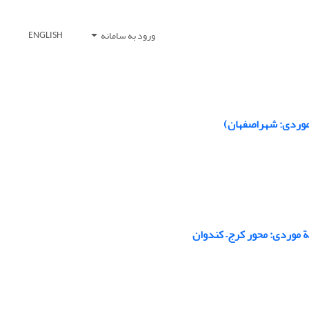
ورود به سامانه
ENGLISH
 موردی: شهراصفهان)
ة موردی: محور کرج– کندوان