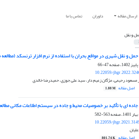
ارسال مقاله
داوران
تماس با ما
ل و نقل
مل و نقل شهری در مواقع بحران با استفاده از نرم افزار ترنسکد (مطالعه
47-66
10.22059/jhgr.2022.324
ر مسعود رحیمی، مژگان زعیم دار، سید علی جوزی، حمیدرضا خالدی
اصل مقاله
1.88 M
اده‏ ای با تأکید بر خصوصیات محیط و جاده در سیستم اطلاعات مکانی مطالع
563-582
10.22059/jhgr.2021.314
علیان
اصل مقاله
801.74 K