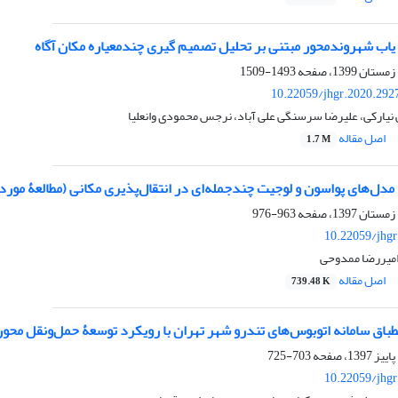
 یاب شهروندمحور مبتنی بر تحلیل تصمیم‏ گیری چندمعیاره مکان ‏آگاه
1493-1509
10.22059/jhgr.2020.292
نیارکی، علیرضا سرسنگی علی آباد، نرجس محمودی وانعلیا
اصل مقاله
1.7 M
دل‌های پواسون و لوجیت چندجمله‌ای در انتقال‌پذیری مکانی (مطالعۀ مورد
963-976
10.22059/jhgr
امیررضا ممدوحی
اصل مقاله
739.48 K
نطباق ‌سامانه ‌اتوبوس‌های تندرو ‌شهر ‌تهران ‌با ‌رویکرد ‌توسعۀ ‌حمل‌ونقل محور
703-725
10.22059/jhgr