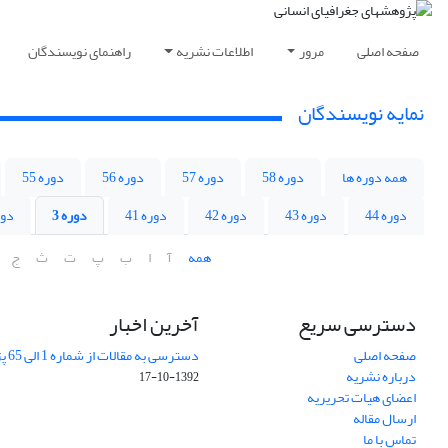
صفحه اصلی
مرور
اطلاعات نشریه
راهنمای نویسندگان
نمایه نویسندگان
همه دوره ها
دوره 58
دوره 57
دوره 56
دوره 55
دوره 44
دوره 43
دوره 42
دوره 41
دوره 3
دور
همه
آ
ا
ب
پ
ت
ث
ج
دسترسی سریع
آخرین اخبار
صفحه اصلی
دسترسی به مقالات از شماره 1 الی 65 پژوهشهای جغرافیایی
درباره نشریه
1392-10-17
اعضای هیات تحریریه
ارسال مقاله
تماس با ما