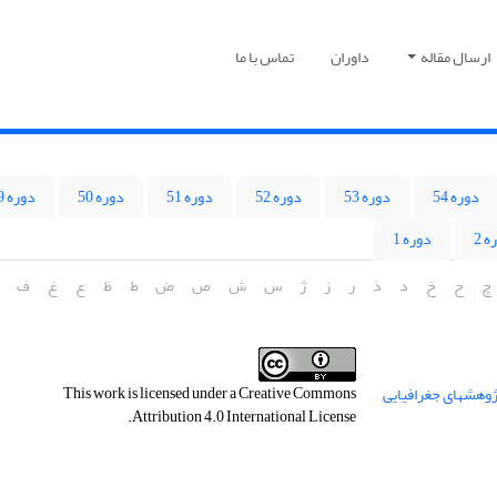
ارسال مقاله
داوران
تماس با ما
دوره 54
دوره 53
دوره 52
دوره 51
دوره 50
دوره 49
ه 2
دوره 1
چ
ح
خ
د
ذ
ر
ز
ژ
س
ش
ص
ض
ط
ظ
ع
غ
ف
This work is licensed under a
Creative Commons
.
Attribution 4.0 International License