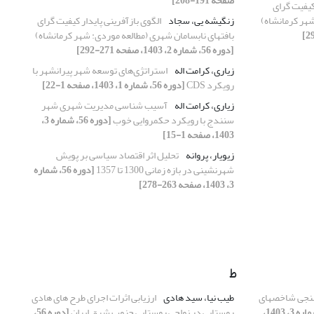
صفحه 191-208]
کیفیت‏ گرای
شهر کرمانشاه)
زنگیشه‏ یی، سجاد
الگوی بازآفرینی پایدار کیفیت‏ گرای
بافت‏های نابسامان شهری (مطالعه موردی: شهر کرمانشاه)
[دوره 56، شماره 2، 1403، صفحه 271-292]
زیاری، کرامت اله
استراتژی‌های توسعه شهر پیرانشهر با
رویکرد CDS
[دوره 56، شماره 1، 1403، صفحه 1-22]
زیاری، کرامت اله
آسیب شناسی مدیریت شهری شهر
سنندج با رویکرد حکمروایی خوب
[دوره 56، شماره 3،
1403، صفحه 1-15]
زیویار، پروانه
تحلیل اثر اقتصاد سیاسی بر پویش
شهرنشینی در بازه زمانی 1300 تا 1357
[دوره 56، شماره
3، 1403، صفحه 263-278]
ط
رسنجی شاخصهای
طیب نیا، سید هادی
ارزیابی اثرات اجرای طرح های هادی
[دوره 56، شماره 3، 1403،
روستایی در نواحی روستایی جنوب شرق ایران
[دوره 56،