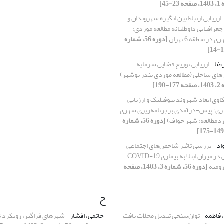
ارزیابی ارتباط بین انگیزه شهروندان و
جغرافیایی داوطلبانه مطالعه موردی:
 منطقه 6 تهران
[دوره 56، شماره
رضا
ارزیابی توزیع فضایی سرمایه
های ساحلی (مطالعه موردی بندر بوشهر)
کاویِ ابعاد شهروند بیوفیلیک و ارزیابی
ری؛ پیش-درآمدی بر برنامه‌ریزی شهری
ردمطالعه: شهر خواف)
[دوره 56، شماره
واد
بررسی تاثیر شاخص‌های اجتماعی-
اقتصادی، محیطی در میزان ابتلا به بیماری COVID-19
رومیه
[دوره 56، شماره 3، 1403، صفحه
ح
، فاطمه
توان‌سنجی تبدیل محلات بافت
حاتمی، افشار
شهرهای فراگیر، رویکرد 