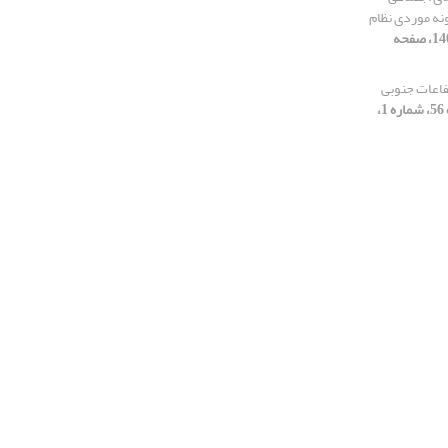
ونه موردی نظام
[دوره 56، شماره 3، 1403، صفحه
تفاعات جنوبی
[دوره 56، شماره 1،