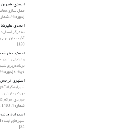
احمدی، شیرین
مدل سازی معاد
[دوره 56، شماره 1، 1403، صفحه 97-110]
احمدی، علیرضا
به مرکز استان؛ ع
آذربایجان غربی
150]
احمدی دهرشید،
و ارزیابی آن در
برنامه‌ریزی شهر
خواف)
[دوره 56، شماره 2، 1403، صفحه 149-175]
استیری، نرجس
بهره‌برداران رو
موردی: مراتع ک
شماره 4، 1403، صفحه 141-157]
اسدزاده، هانیه
شهرهای آینده
34]