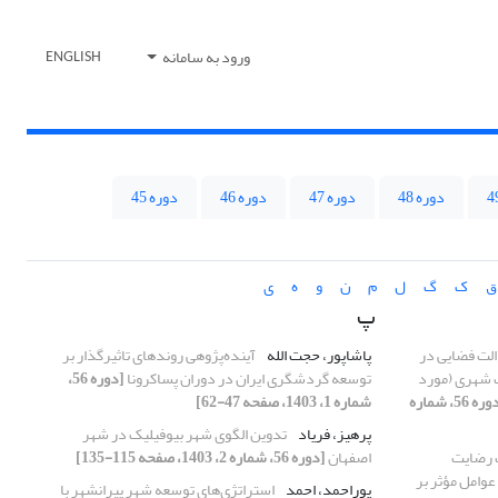
ورود به سامانه
ENGLISH
دوره 48
دوره 47
دوره 46
دوره 45
ق
ک
گ
ل
م
ن
و
ه
ی
پ
لت فضایی در
پاشاپور، حجت الله
آینده‌پژوهی روندهای تاثیرگذار بر
ت شهری (مورد
توسعه گردشگری ایران در دوران پساکرونا
[دوره 56،
[دوره 56، شماره
شماره 1، 1403، صفحه 47-62]
پرهیز، فریاد
تدوین الگوی شهر بیوفیلیک در شهر
 رضایت
اصفهان
[دوره 56، شماره 2، 1403، صفحه 115-135]
وامل مؤثر بر
پوراحمد، احمد
استراتژی‌های توسعه شهر پیرانشهر با