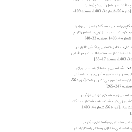
پدافند غیرعامل (مورد پژوهی:
[دوره 56، شماره 3، 1403، صفحه 109-
تکاپوی امنیتی دستگاه جاسوسی و اِنها
وم حکومت مسعود غزنوی بر اساس تاریخ
د علی
تحلیل فضایی پراکنش طلاق در
با استفاده از سیستم اطلاعات جغرافیایی
حمد
شناسایی پهنه های مناسب برای
ای سبز چندمنظوره شهری جهت اسکان
ان، مطالعه موردی: شهر رشت
[دوره 56،
اسایی و رتبه‌بندی عوامل مؤثر بر
شاورزی در دشت ماهیدشت از دیدگاه
شناسان
[دوره 56، شماره 4، 1403،
لیل ساختاری مؤلفه های مؤثر بر
- اقتصادی مناطق روستایی استان ایلام