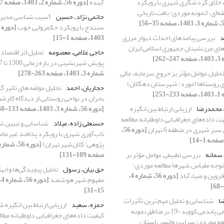
ت خلاق گردشگری شهری با رویکرد
آینده
[دوره 56، شماره 2، 1403، صفحه 17-34]
ی 15 دقیقه‌ای، (نمونه‌ موردی: بافت تاریخی
حاتمی نژاد، حسین
آسیب شناسی مدیر
سنندج با رویکرد حکمروایی خوب
د
بررسی پیامدهای احداث دیوار مرزی
1403، صفحه 1-15]
‌های مرزنشینان جمهوری اسلامی ایران
حاجی غلامی، معصومه
تحلیل اثر اقتصاد
پویش شهرنشینی در بازه زمانی 1300 تا 1357
تحلیل عوامل مؤثر بر خروج سرمایهء مالی
شماره 3، 1403، صفحه 263-278]
 روستاها (مورد: شهرستان دهگلان)
حجاریان، احمد
تحلیل مولفه های تاثیر گ
بحران در نواحی روستایی از دیدگاه کارش
، محمدرضا
ارزیابی ارتباط بین انگیزه
[دوره 56، شماره 3، 1403، صفحه 133-148]
ت داده‌های جغرافیایی داوطلبانه مطالعه
حسنعلی زاده، میلاد
شناسایی و تبیین 
 شهری در منطقه 6 تهران
[دوره 56،
تاب‌آوری شهری با رویکرد پدافند غیرعام
پژوهی: کلان‌شهر تهران)
 سمانه
بررسی تطبیقی عوامل مؤثر بر
صفحه 109-131]
 توجه مقیاس شهرها مطالعه موردی:
حق بیان، رسول
تحلیل پیچیدگی‌ها و اب
زوین و ضیاءآباد
[دوره 56، شماره 4،
مفهوم شهر هوشمند
15-31]
ا
شناسایی و تحلیل مهم ترین تأثیرات
حمزه، سعید
ارزیابی ارتباط بین انگیزه 
اقتصادی ـ اجتماعی پاندمی کووید-19 بر مناطق نمونه
کیفیت داده‌های جغرافیایی داوطلبانه مطا
ه موردی: سراب روانسر، استان