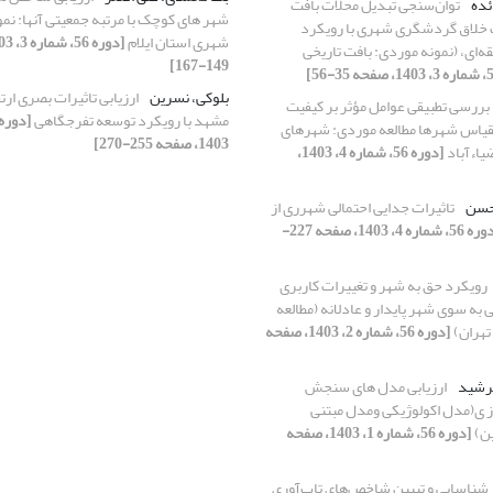
ئده
توان‌سنجی تبدیل محلات بافت
شهر های کوچک با مرتبه جمعیتی آنها: نم
ت خلاق گردشگری شهری با رویکرد
شهری استان ایلام
ی 15 دقیقه‌ای، (نمونه‌ موردی: بافت تاریخی
149-167]
بلوکی، نسرین
ارزیابی تاثیرات بصری ار
بررسی تطبیقی عوامل مؤثر بر کیفیت
مشهد با رویکرد توسعه تفرجگاهی
مقیاس شهرها مطالعه موردی: شهرهای
1403، صفحه 255-270]
ضیاءآباد
[دوره 56، شماره 4، 1403،
 حسن
تاثیرات جدایی احتمالی شهرری از
[دوره 56، شماره 4، 1403، صفحه 227-
رویکرد حق به شهر و تغییرات کاربری
به سوی شهر پایدار و عادلانه (مطالعه
تهران)
[دوره 56، شماره 2، 1403، صفحه
فرشید
ارزیابی مدل های سنجش
ز ی(مدل اکولوژیکی ومدل مبتنی
ن)
[دوره 56، شماره 1، 1403، صفحه
شناسایی و تبیین شاخص‌های تاب‌آوری