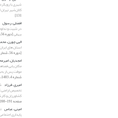
شهری با رویکرد 
کلان‌شهر تهران)
131]
افضلی، رسول
در تثبیت و تدا
بیهقی
[دوره 56، شماره 4، 1403، صفحه 33-48]
الهی چورن، محم
استان های ایران 
[دوره 56، شماره 3، 1403، صفحه 17-33]
امجدیان، امیرم
مکان یابی فضاه
موقت پس از بحر
شماره 4، 1403، صفحه 247-265]
امیری، فرزاد
شن
تخصیص اراضی ک
کشاورزان و کار
صفحه 191-208]
امینی، عباس
تح
پایداری اجتماعی