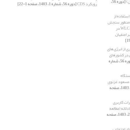
ن)
[دوره 56،
رویکرد CDS
[دوره 56، شماره 1، 1403، صفحه 1-22]
ستفاده از
ک به‌منظور سنجش
تناسب اراضی برای توسعه شهری با روش WLC در
ی از انرژی های
ی در کشورهای
[دوره 56، شماره
ستگاه
ت مسعود غزنوی
[دوره 56، شماره 4، 1403، صفحه
رات کاربری
لانه (مطالعه
[دوره 56، شماره 2، 1403، صفحه
ی اجتماعی