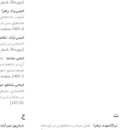
[دوره 56، شماره 1، 1403، صفحه 23-45]
امینی راد، زهرا
کیفیت داده‌های 
فضاهای سبز شهری در
4، 1403، صفحه 1-14]
امینی نژاد، غلام
اجتماعی در شهر
[دوره 56، شماره 2، 1403، صفحه 177-190]
ایامی، محمد
وا
آن در جامعه شه
طبیعت‌محور (مو
2، 1403، صفحه 149-175]
ایمانی شاملو، ج
در محلات شهر ا
91-107]
ت
ج
ترکاشوند، زهرا
نقش مهاجرت معکوس در توسعه
جبارپور مهرآباد