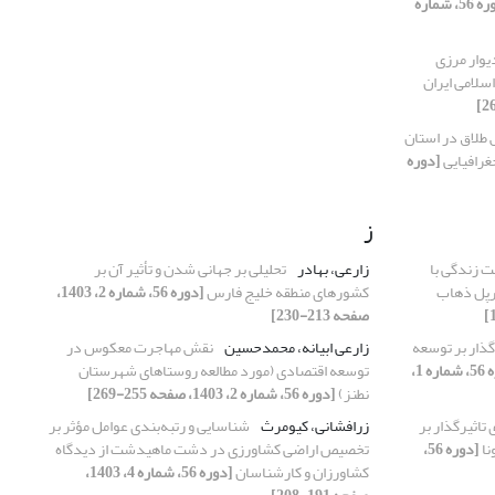
[دوره 56، شماره
یوار مرزی
سلامی ایران
طلاق در استان
غرافیایی
[دوره
ز
 زندگی با
زارعی، بهادر
تحلیلی بر جهانی شدن و تأثیر آن بر
رپل ذهاب
کشورهای منطقه خلیج فارس
[دوره 56، شماره 2، 1403،
صفحه 213-230]
گذار بر توسعه
زارعی ابیانه، محمدحسین
نقش مهاجرت معکوس در
[دوره 56، شماره 1،
توسعه اقتصادی (مورد مطالعه روستاهای شهرستان
نطنز)
[دوره 56، شماره 2، 1403، صفحه 255-269]
تاثیرگذار بر
زرافشانی، کیومرث
شناسایی و رتبه‌بندی عوامل مؤثر بر
نا
[دوره 56،
تخصیص اراضی کشاورزی در دشت ماهیدشت از دیدگاه
کشاورزان و کارشناسان
[دوره 56، شماره 4، 1403،