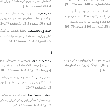
فضاهای سبز شهری در منطقه 6 تهران
79-95]
4، 1403، صفحه 1-14]
اسایی و تحلیل مهم ترین تأثیرات
حمزه، فرهاد
بررسی پیامدهای احداث د
اقتصادی ـ اجتماعی پاندمی کووید-19 بر مناطق نمونه
ترکیه بر فعالیت‌های مرزنشینان جمهوری ا
ه موردی: سراب روانسر، استان
[دوره 56، شماره 3، 1403، صفحه 247-262]
79-95]
حیدری، محمدتقی
تحلیل فضایی پراکنش 
های ایران با استفاده از سیستم اطلاعات ج
56، شماره 3، 1403، صفحه 17-33]
ر
یل مناسبات هیدروپلیتیک در حوضۀ
رحمتی، منصور
بررسی شاخص‌های کیفیت
ین‌المللی مکونگ
[دوره 56، شماره 4،
مدل سازی معادلات ساختاری در شهر س
[دوره 56، شماره 1، 1403، صفحه 97-110]
رحیمی، علی
آینده‌پژوهی روندهای تاثیر
گردشگری ایران در دوران پساکرونا
1403، صفحه 47-62]
رضایی، محمد رضا
آینده‌پژوهی روندهای 
توسعه گردشگری ایران در دوران پساکرو
شماره 1، 1403، صفحه 47-62]