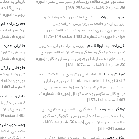
اقتصادی (مورد مطالعه روستاهای شهرستان نطنز)
[دوره
تاریخی به محلا
56، شماره 2، 1403، صفحه 255-269]
شهرها
ارومیه)
[دوره 56، شماره 3، 1403، صفحه 35-56]
تقی پور، علی اکبر
واکاویِ ابعاد شهروند بیوفیلیک و
ارزیابی آن در جامعه شهری؛ پیش-درآمدی بر
جعفری زاده، امی
برنامه‌ریزی شهری طبیعت‌محور (موردمطالعه: شهر
ترکیه بر فعالیت
خواف)
[دوره 56، شماره 2، 1403، صفحه 149-175]
[دوره 56، شماره 3، 1403، صفحه 247-262]
تقی زادفانید، ابوالقاسم
بررسی اثرات جهانی شدن بر
جلالیان، حمید
تغییر سبک زندگی فرهنگی روستاییان (مطالعه موردی:
از بخش کشاورزی
روستاهای دهستان لیلان جنوبی شهرستان ملکان)
[دوره
[دوره 56، شماره 1، 1403، صفحه 233-253]
56، شماره 1، 1403، صفحه 167-181]
جلوخانی نیارکی
تمرتاش، رضا
اثر اقتصادی روش‌های برداشت شیرابه
شهروندان و کیفی
گیاه آنغوزه (Ferula assa foetida L.) بر بهره‌برداران
موردی: فضاهای سبز
روستایی در مراتع شهرستان سبزوار مطالعه موردی:
شماره 4، 1403، صفحه 1-14]
مراتع کال سه‌گوش و دهنه گودال
[دوره 56، شماره 4،
جلیلی صدرآباد،
1403، صفحه 141-157]
کیفیت زندگی با
توانگر، معصومه
گردشگری سالمندی راهکاری برای
شهرهای تهران، ق
ارتقاء تندرستی سالمندان، بررسی الگوی گردشگری
1403، صفحه 49-68]
سالمندان خراسان رضوی
[دوره 56، شماره 4، 1403،
جمشیدی، علیرض
صفحه 247-284]
توکلی، محسن
شناسایی و رتبه‌بندی عوامل مؤثر بر
گردشگری (مطالع