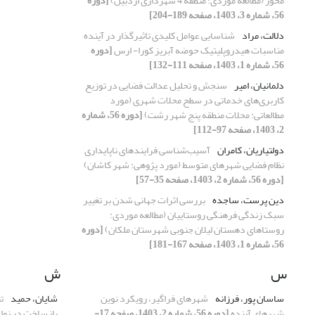
محور (مطالعه موردی: منطقه 4 شهرداری اردبیل)
[دوره
56، شماره 3، 1403، صفحه 189-204]
دلالت، مراد
شناسایی عوامل کلیدی تاثیرگذار در آینده
مناسبات هیدروپلیتیک حوضه آبریز کورا- ارس
[دوره
56، شماره 1، 1403، صفحه 111-132]
دلمانیان، امیر
سنجش و تحلیل عدالت فضایی در توزیع
کاربری‌های خدماتی در سطح محلات شهری (مورد
مطالعاتی: محلات منطقه پنج شهر رشت)
[دوره 56، شماره
2، 1403، صفحه 97-112]
دولتیاریان، کامران
آسیب‌شناسی فرایندهای ناپایداری
نظام فضایی شهرهای متوسط (مورد پژوهی: شهر کاشان)
[دوره 56، شماره 2، 1403، صفحه 35-57]
دین پرست، ساجده
بررسی اثرات جهانی شدن بر تغییر
سبک زندگی فرهنگی روستاییان (مطالعه موردی:
روستاهای دهستان لیلان جنوبی شهرستان ملکان)
[دوره
56، شماره 1، 1403، صفحه 167-181]
س
ش
ساسان پور، فرزانه
شهرهای فراگیر، رویکرد نوین
شایان، حمید
ت
شهرهای آینده
[دوره 56، شماره 2، 1403، صفحه 17-
بازساخت در نوا