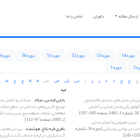
ارسال مقاله
داوران
تماس با ما
دوره 54
دوره 53
دوره 52
دوره 51
دوره 50
دوره 49
ه 2
دوره 1
چ
ح
خ
د
ذ
ر
ز
ژ
س
ش
ص
ض
ط
ظ
ع
غ
ف
ب
رزیابی مدل های سنجش قابلیتهای
بابایی الیاسی، میلاد
سنجش و تحلیل عدا
کولوژیکی ومدل مبتنی برآمایش
توزیع کاربری‌های خدماتی در سطح محلا
19]
مطالعاتی: محلات منطقه پنج شهر رشت)
2، 1403، صفحه 97-112]
تبیین مفهومی و اعتبارسنجی
خت در نواحی روستایی
[دوره 56، شماره
باقری قره بلاغ، هوشمند
بررسی اهمیت
گردشگران در ارائه خدمات گردشگری و ع