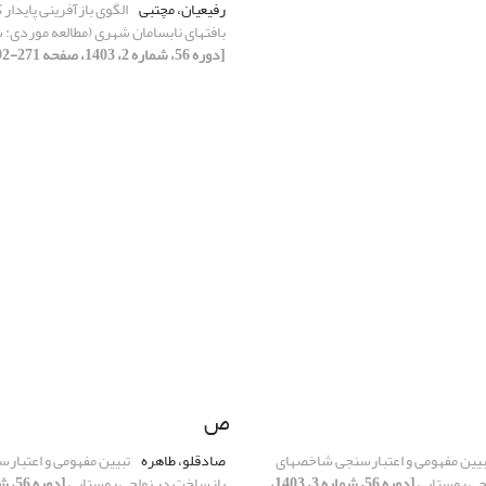
رفیعیان، مچتبی
الگوی بازآفرینی پایدار 
بافت‏های نابسامان شهری (مطالعه موردی: 
[دوره 56، شماره 2، 1403، صفحه 271-292]
ص
بیین مفهومی و اعتبارسنجی شاخصهای
صادقلو، طاهره
تبیین مفهومی و اعتبا
حی روستایی
[دوره 56، شماره 3، 1403،
بازساخت در نواحی روستایی