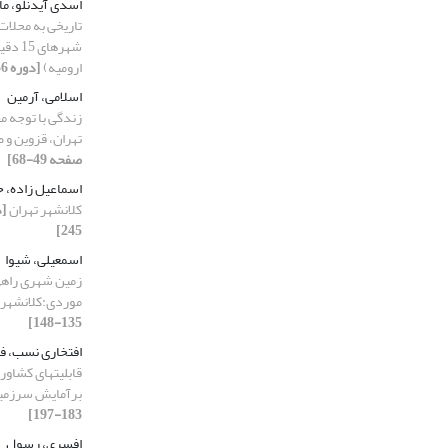
اسدی آیدنلو، ما
تاریخی به محلا
شهرها
ارومیه)
[دوره 56، شماره 3، 1403، صفحه 35-56]
اسلامی، آرمین
زندگی با توجه 
تهران، قزوین و 
صفحه 49-68]
اسماعیل زاده،
کلانشهر تهران
245]
اسمعیلی، شیوا
زمین شهری راهی 
موردی:کلانشهر 
135-148]
افتخاری نسب، 
قابلیتهای کشاور
برآمایش سرزمی
183-197]
افسری، رسول