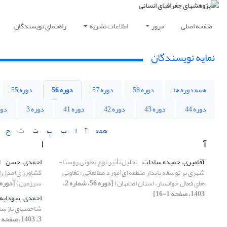
صفحه اصلی
مرور
اطلاعات نشریه
راهنمای نویسندگان
نمایه نویسندگان
همه دوره ها
دوره 58
دوره 57
دوره 56
دوره 55
دوره 44
دوره 43
دوره 42
دوره 41
دوره 3
دور
همه
آ
ا
ب
پ
ت
ث
ج
آ
ا
آقامیری، حمیده سادات
تحلیل تأثیر نوع تعاونی روستا-
احمدی، حسن
ا
شهری بر توسعه پایدار منطقه ای(مورد مطالعاتی : تعاونی
کشاورز ی(مدل ا
های فعال خوانسار، استان اصفهان)
[دوره 56، شماره 2،
سرزمین)
[دوره 56، شماره 1، 1403، صفحه 183-7
1403، صفحه 1-16]
احمدی، سودابه
شاخصهای بازسا
3، 1403، صفحه 225-245]