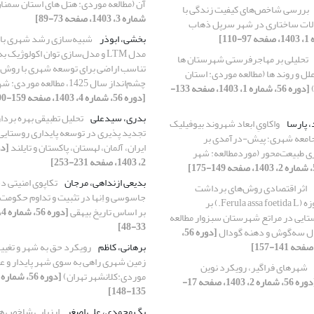
آن (مطالعه موردی: هتل های استان سمنا
بررسی شاخص‌های کیفیت زندگی با
شماره 3، 1403، صفحه 73-89]
لات ساختاری در شهر سرپل ذهاب
بخشی، ابوذر
شبیه‌سازی رشد شهری با ا
مدل LTM و مدل‌سازی توان اکولوژی
تحلیلی بر مهاجرفرستی شهرستان ها
لل و روند ها (مطالعه موردی: استان
چشم‌انداز سال 1425، مطالعه موردی: شهر اصفهان
)
[دوره 56، شماره 1، 1403، صفحه 133-
[دوره 56، شماره 4، 1403، صفحه 159-190]
بدری، سیدعلی
تحلیل تطبیقی بهره بردار
 پارسا
واکاویِ ابعاد شهروند بیوفیلیک
تجدید پذیری در توسعه پایداری روستای
 جامعه شهری؛ پیش-درآمدی بر
ایران، آلمان، لهستان، پاکستان و تایلند
ی طبیعت‌محور (موردمطالعه: شهر
2، 1403، صفحه 231-253]
بدیعی ازنداهی، مرجان
تکاپوی امنیتی د
اثر اقتصادی روش‌های برداشت
جاسوسی و اِنها در تثبیت و تداوم حکوم
شیرابه گیاه آنغوزه (Ferula assa foetida L.) بر
بر اساس تاریخ بیهقی
ستایی در مراتع شهرستان سبزوار مطالعه
33-48]
ال سه‌گوش و دهنه گودال
[دوره 56،
برهانی، کاظم
رویکرد حق به شهر و تغیی
زمین شهری راهی به سوی شهر پایدار و عاد
شهرهای فراگیر، رویکرد نوین
موردی:کلانشهر تهران)
[دوره 56، شماره 2، 1403، صفحه 17-
135-148]
بگ محمدی، علی اصغر
ارزیابی شاخص ها