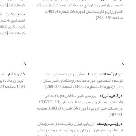
تخصیص اراضی کشاورزی در دشت ماهیدشت از دیدگاه
کرمانشاه)
[دوره 56، شماره 1، 1403، صفحه 
کشاورزان و کارشناسان
[دوره 56، شماره 4، 1403،
جمینی، داود
شن
صفحه 191-208]
گردشگری (مطالع
کرمانشاه)
[دوره 56، شماره 1، 1403، صفحه 
د
ذ
دربان آستانه، علیرضا
نقش مهاجرت معکوس در
ذکی، یاشار
تحل
توسعه اقتصادی (مورد مطالعه روستاهای شهرستان
آبریز رودخانۀ ب
نطنز)
[دوره 56، شماره 2، 1403، صفحه 255-269]
1403، صفحه 123-140]
درگاهی، فرزاد
بررسی تاثیر شاخص‌های اجتماعی-
اقتصادی، محیطی در میزان ابتلا به بیماری COVID-19
در محلات شهر ارومیه
[دوره 56، شماره 3، 1403، صفحه
91-107]
درویشی، یوسف
ارزیابی میزان رضایتمندی شهروندان
از عملکرد سازمان شهرداری با رویکرد شهروند پرسش