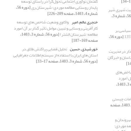
گفتمان نوآوری اجتماعی تحول‌گرا در راستای توسعه
پایدار روستایی مطالعه موردی: شهرستان ری
[دوره 56،
یت شهری شهر
شماره 4، 1403، صفحه 209-226]
[دوره 56، شماره 3،
خنجری عالم، امیر
واکاوی وضعیت شاخص های توسعه
کارآفرینی روستایی و تبیین عوامل تاثیر گذار بر آن (مورد
 سیاسی بر
مطالعه: شهرستان الشتر)
[دوره 56، شماره 3، 1403،
[دوره 56،
صفحه 169-187]
خورشیدی، حسین
تحلیل فضایی پراکنش طلاق در
ذار در مدیریت
استان های ایران با استفاده از سیستم اطلاعات جغرافیایی
ناسان و خبرگان
[دوره 56، شماره 3، 1403، صفحه 17-33]
شاخص‌های
ل (مورد
[دوره 56، شماره 3، 1403،
هامات چیستی
[دوره 56، شماره 4، 1403، صفحه
شهروندان و
لعه موردی: