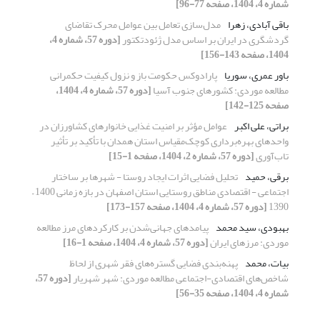
شماره 4، 1404، صفحه 77-96]
باقی آبادی، زهرا
مدل‌سازی تعامل بین عوامل محرک تقاضای
گردشگری در ایران بر اساس مدل ژئودتکتور
[دوره 57، شماره 4،
1404، صفحه 143-156]
باور عمری، سوریا
پارادوکس حکومت باز و نزول کیفیت حکمرانی
مطالعه موردی: کشورهای جنوب آسیا
[دوره 57، شماره 4، 1404،
صفحه 125-142]
براتی، علی اکبر
عوامل مؤثر بر امنیت غذایی خانوارهای کشاورزان در
واحدهای بهره‌برداری کوچک‌مقیاس استان همدان با تأکید بر تأثیر
تاب‌آوری
[دوره 57، شماره 2، 1404، صفحه 1-15]
برقی، حمید
تحلیل فضایی اثرات ایجاد روستا - شهرها بر ساختار
اجتماعی - اقتصادی مناطق روستایی استان اصفهان در بازه زمانی 1400 –
1390
[دوره 57، شماره 4، 1404، صفحه 157-173]
بهبودی، سید محمد
پیامدهای جهانی‌شدن بر کارکردهای مرز مطالعه
موردی: مرزهای ایران
[دوره 57، شماره 4، 1404، صفحه 1-16]
بیات، محمد
پهنه‌بندی فضایی گستره‌های فقر شهری از لحاظ
شاخص‌های اقتصادی-اجتماعی مطالعه موردی: شهر شهریار
[دوره 57،
شماره 4، 1404، صفحه 35-56]