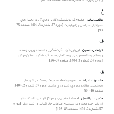
غ
غلامی، بهادر
مفهوم کارتوپلیتیک و کاربردهای آن در تحلیل‌های
جغرافیای سیاسی و ژئوپلیتیک
[دوره 57، شماره 3، 1404، صفحه 75-
93]
ف
فراهانی، حسین
ارزیابی اثرات گردشگری جامعه‌محور بر توسعه
روستایی مطالعه موردی: روستاهای هدف گردشگری استان مرکزی
[دوره 57، شماره 3، 1404، صفحه 37-56]
ق
قاسم زاده، راضیه
مفهوم و ابعاد مدیریت ریسک در شهرهای
هوشمند، مطالعه موردی: شهرداری مشهد
[دوره 57، شماره 2، 1404،
صفحه 49-64]
قنبری، ابوالفضل
لجستیک شهری در مراکز تاریخی با استفاده از
ارزیابی چند معیاره در سیستم اطلاعات جغرافیایی در شهر سقز
[دوره
57، شماره 2، 1404، صفحه 83-103]