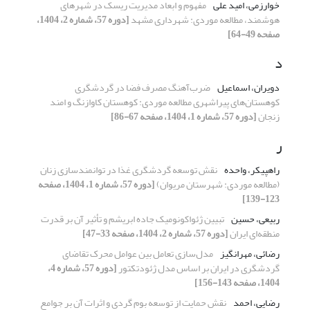
خوارزمی، امید علی
مفهوم و ابعاد مدیریت ریسک در شهرهای
هوشمند، مطالعه موردی: شهرداری مشهد
[دوره 57، شماره 2، 1404،
صفحه 49-64]
د
دویران، اسماعیل
ضرب‌آهنگ مصرف فضا در گردشگری
کوهستان‌های پیراشهری مطالعه موردی: کوهستان کاوازنگ و امند
زنجان
[دوره 57، شماره 1، 1404، صفحه 67-86]
ر
راهپیکر، واحده
نقش توسعه گردشگری غذا در توانمندسازی زنان
(مطالعه موردی: شهرستان مریوان)
[دوره 57، شماره 1، 1404، صفحه
123-139]
ربیعی، حسین
تبیین ژئواکونومیک جاده ابریشم و تأثیر آن بر قدرت
منطقه‌ای ایران
[دوره 57، شماره 2، 1404، صفحه 33-47]
رضائی، مهرانگیز
مدل‌سازی تعامل بین عوامل محرک تقاضای
گردشگری در ایران بر اساس مدل ژئودتکتور
[دوره 57، شماره 4،
1404، صفحه 143-156]
رضایی، احمد
نقش حمایت از توسعه بوم گردی و اثرات آن بر جوامع