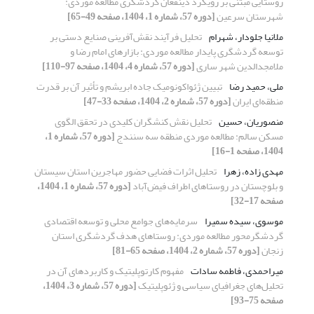
روستایی مبتنی بر رویکرد ذینفعان گردشگری مطالعه موردی:
شهرستان سرعین
[دوره 57، شماره 1، 1404، صفحه 49-65]
ملانیا جلودار، شهرام
تحلیل فرآیند نقش‌آفرینی صنایع دستی بر
توسعه گردشگری پایدار مطالعه موردی: بازارهای امام رضا و
ملامجدالدین شهر ساری
[دوره 57، شماره 4، 1404، صفحه 97-110]
ملی، حمید رضا
تبیین ژئواکونومیک جاده ابریشم و تأثیر آن بر قدرت
منطقه‌ای ایران
[دوره 57، شماره 2، 1404، صفحه 33-47]
منصوریان، حسین
تحلیل نقش کنشگران کلیدی در تحقق الگوی
مسکن سالم: مطالعه موردی منطقه سه سنندج
[دوره 57، شماره 1،
1404، صفحه 1-16]
مهدی زاده، زهرا
تحلیل اثرات فضایی حضور مهاجرین استان سیستان
و بلوچستان در روستاهای اطراف فیض‌آباد
[دوره 57، شماره 1، 1404،
صفحه 17-32]
موسوی، سیده سمیرا
سرمایه‌های جوامع محلی و توسعه اقتصادی
گردشگرمحور مطالعه موردی: روستاهای هدف گردشگری استان
زنجان
[دوره 57، شماره 2، 1404، صفحه 65-81]
میراحمدی، فاطمه سادات
مفهوم کارتوپلیتیک و کاربردهای آن در
تحلیل‌های جغرافیای سیاسی و ژئوپلیتیک
[دوره 57، شماره 3، 1404،
صفحه 75-93]