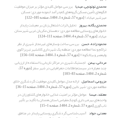
محمدی توتونچی، میدیا
بررسی عوامل کلیدی مؤثر بر میزان موفقیت
الگوهای تأمین مسکن گروه‌های کم‌درآمد (نمونه موردی: مسکن
مهرشهر مهاباد)
[دوره 57، شماره 1، 1404، صفحه 105-122]
محمدی یگانه، بهروز
تحلیل اثرات اشتغال زنان بر معیشت پایدار
خانوارهای روستایی مطالعه موردی: دهستان مکریان غربی شهرستان
مهاباد
[دوره 57، شماره 4، 1404، صفحه 111-124]
محمودزاده، حسن
بررسی ساخت وساز‌های غیرمجاز شهری از نظر
تراکم و نما (مطالعه موردی: منطقه یک شهرداری کلانشهر تبریز(کوی
ولیعصر و بیلانکوه))
[دوره 57، شماره 1، 1404، صفحه 141-156]
مردانی، بهمن
لجستیک شهری در مراکز تاریخی با استفاده از ارزیابی
چند معیاره در سیستم اطلاعات جغرافیایی در شهر سقز
[دوره 57،
شماره 2، 1404، صفحه 83-103]
مزروعی، اسماعیل
ارائه مدل عوامل کلیدی موفقیت گردشگری خلاق
مطالعه موردی: شهر نائین
[دوره 57، شماره 3، 1404، صفحه 15-36]
معتقد، مهسا
عوامل مؤثر بر امنیت غذایی خانوارهای کشاورزان در
واحدهای بهره‌برداری کوچک‌مقیاس استان همدان با تأکید بر تأثیر
تاب‌آوری
[دوره 57، شماره 2، 1404، صفحه 1-15]
معدنی، جواد
آسیب‌شناسی گردشگری روستایی پایدار در مناطق