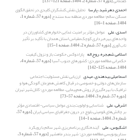
گفتمانی
[دوره 57، شماره 2، 1404، صفحه 121-137]
احمدی دهرشید، پارسا
تحلیل نقش کنشگران کلیدی در تحقق الگوی
مسکن سالم: مطالعه موردی منطقه سه سنندج
[دوره 57، شماره 1،
1404، صفحه 1-16]
اسدی، علی
عوامل مؤثر بر امنیت غذایی خانوارهای کشاورزان در
واحدهای بهره‌برداری کوچک‌مقیاس استان همدان با تأکید بر تأثیر
تاب‌آوری
[دوره 57، شماره 2، 1404، صفحه 1-15]
اسلامی شعبجره، روح اله
پارادوکس حکومت باز و نزول کیفیت
حکمرانی مطالعه موردی: کشورهای جنوب آسیا
[دوره 57، شماره 4،
1404، صفحه 125-142]
اسماعیلی بیدهندی، مهدی
ارزیابی نقش مسئولیت اجتماعی
سازمان‌های دولتی و خصوصی در قبال کاهش هم‌زمان آلودگی هوا و
ترافیک با بهره‌گیری از روش هم‌پیمایی، مطالعه موردی: کلان‌شهر تهران
[دوره 57، شماره 3، 1404، صفحه 57-73]
اشرفی، علی
شناسایی و اولویت‌بندی عوامل سیاسی- اقتصادی مؤثر
بر چالش‌های قومیتی بلوچ در درون جغرافیای سیاسی ایران
[دوره 57،
شماره 3، 1404، صفحه 1-14]
اشکبوس، علی
آینده‌نگاری برنامه‌ریزی شهر سالم با رویکرد
سناریونویسی مطالعه موردی: شهر بندر ماهشهر
[دوره 57، شماره 3،