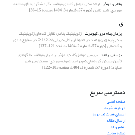
وفایی، ابوذر
ارائه مدل عوامل کلیدی موفقیت گردشگری خلاق مطالعه
موردی: شهر نائین
[دوره 57، شماره 3، 1404، صفحه 15-36]
ی
یزدان پناه درو، کیومرث
ژئوپلیتیک بنادر: تقابل کدهای ژئوپلیتیک
بندر پایه چین و هند در خطوط ارتباطی دریایی (SLOCs) در سطوح مادی
و گفتمانی
[دوره 57، شماره 2، 1404، صفحه 121-137]
یوسفی، زاهد
بررسی عوامل کلیدی مؤثر بر میزان موفقیت الگوهای
تأمین مسکن گروه‌های کم‌درآمد (نمونه موردی: مسکن مهرشهر
مهاباد)
[دوره 57، شماره 1، 1404، صفحه 105-122]
دسترسی سریع
صفحه اصلی
درباره نشریه
اعضای هیات تحریریه
ارسال مقاله
تماس با ما
نقشه سایت