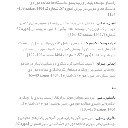
راستای توسعه پایدار و رتبه‌بندی دانشگاه‌ها مطالعه موردی:
دانشگاه‌های دولتی در تهران
[دوره 57، شماره 2، 1404، صفحه 139-
154]
امینی، عباس
تحلیل نقش برند مکانی روستا و تصویرسازی ذهنی
خوب از کشاورزی در توسعه نظام نوآوری فناورانه روستایی
[دوره 57،
شماره 1، 1404، صفحه 87-104]
ایراندوست، کیومرث
بررسی عوامل کلیدی مؤثر بر میزان موفقیت
الگوهای تأمین مسکن گروه‌های کم‌درآمد (نمونه موردی: مسکن
مهرشهر مهاباد)
[دوره 57، شماره 1، 1404، صفحه 105-122]
ایمانی، بهرام
آسیب‌شناسی گردشگری روستایی پایدار در مناطق
روستایی مبتنی بر رویکرد ذینفعان گردشگری مطالعه موردی:
شهرستان سرعین
[دوره 57، شماره 1، 1404، صفحه 49-65]
ب
باستین، علی
بررسی عوامل مؤثر بر ارتقاء زیست پذیری با رویکرد
حکمروایی شهری مطالعه موردی: شهر بوشهر
[دوره 57، شماره 3،
1404، صفحه 178-195]
باقری، رسول
بررسی تأثیر بحران تغییر اقلیم بر رفتارهای محیطی و
توسعه پایدار شهری مطالعه موردی خشکسالی شهر اصفهان
[دوره 57،