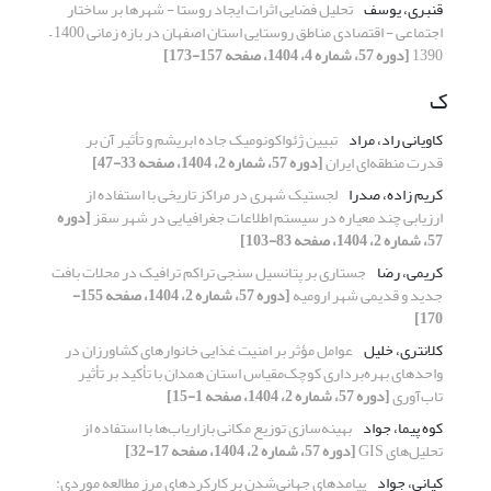
قنبری، یوسف
تحلیل فضایی اثرات ایجاد روستا - شهرها بر ساختار
اجتماعی - اقتصادی مناطق روستایی استان اصفهان در بازه زمانی 1400 –
1390
[دوره 57، شماره 4، 1404، صفحه 157-173]
ک
کاویانی راد، مراد
تبیین ژئواکونومیک جاده ابریشم و تأثیر آن بر
قدرت منطقه‌ای ایران
[دوره 57، شماره 2، 1404، صفحه 33-47]
کریم زاده، صدرا
لجستیک شهری در مراکز تاریخی با استفاده از
ارزیابی چند معیاره در سیستم اطلاعات جغرافیایی در شهر سقز
[دوره
57، شماره 2، 1404، صفحه 83-103]
کریمی، رضا
جستاری بر پتانسیل سنجی تراکم ترافیک در محلات بافت
جدید و قدیمی شهر ارومیه
[دوره 57، شماره 2، 1404، صفحه 155-
170]
کلانتری، خلیل
عوامل مؤثر بر امنیت غذایی خانوارهای کشاورزان در
واحدهای بهره‌برداری کوچک‌مقیاس استان همدان با تأکید بر تأثیر
تاب‌آوری
[دوره 57، شماره 2، 1404، صفحه 1-15]
کوه پیما، جواد
بهینه‌سازی توزیع مکانی بازاریاب‌ها با استفاده از
تحلیل‌های GIS
[دوره 57، شماره 2، 1404، صفحه 17-32]
کیانی، جواد
پیامدهای جهانی‌شدن بر کارکردهای مرز مطالعه موردی: