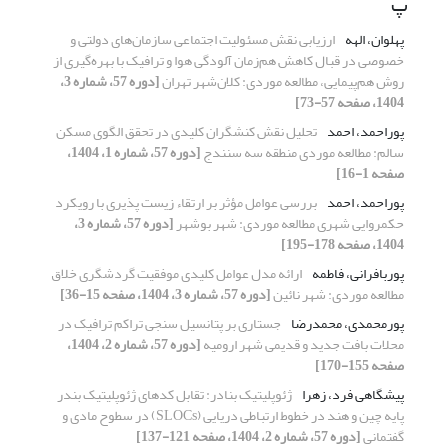
پ
پهلوان، الهه
ارزیابی نقش مسئولیت اجتماعی سازمان‌های دولتی و
خصوصی در قبال کاهش هم‌زمان آلودگی هوا و ترافیک با بهره‌گیری از
روش هم‌پیمایی، مطالعه موردی: کلان‌شهر تهران
[دوره 57، شماره 3،
1404، صفحه 57-73]
پوراحمد، احمد
تحلیل نقش کنشگران کلیدی در تحقق الگوی مسکن
سالم: مطالعه موردی منطقه سه سنندج
[دوره 57، شماره 1، 1404،
صفحه 1-16]
پوراحمد، احمد
بررسی عوامل مؤثر بر ارتقاء زیست پذیری با رویکرد
حکمروایی شهری مطالعه موردی: شهر بوشهر
[دوره 57، شماره 3،
1404، صفحه 178-195]
پوربافرانی، فاطمه
ارائه مدل عوامل کلیدی موفقیت گردشگری خلاق
مطالعه موردی: شهر نائین
[دوره 57، شماره 3، 1404، صفحه 15-36]
پورمحمدی، محمدرضا
جستاری بر پتانسیل سنجی تراکم ترافیک در
محلات بافت جدید و قدیمی شهر ارومیه
[دوره 57، شماره 2، 1404،
صفحه 155-170]
پیشگاهی فرد، زهرا
ژئوپلیتیک بنادر: تقابل کدهای ژئوپلیتیک بندر
پایه چین و هند در خطوط ارتباطی دریایی (SLOCs) در سطوح مادی و
گفتمانی
[دوره 57، شماره 2، 1404، صفحه 121-137]