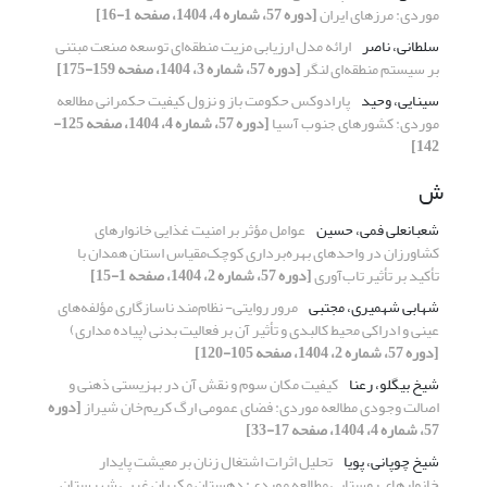
موردی: مرزهای ایران
[دوره 57، شماره 4، 1404، صفحه 1-16]
سلطانی، ناصر
ارائه مدل ارزیابی مزیت منطقه‌ای توسعه صنعت مبتنی
بر سیستم منطقه‌ای لنگر
[دوره 57، شماره 3، 1404، صفحه 159-175]
سینایی، وحید
پارادوکس حکومت باز و نزول کیفیت حکمرانی مطالعه
موردی: کشورهای جنوب آسیا
[دوره 57، شماره 4، 1404، صفحه 125-
142]
ش
شعبانعلی فمی، حسین
عوامل مؤثر بر امنیت غذایی خانوارهای
کشاورزان در واحدهای بهره‌برداری کوچک‌مقیاس استان همدان با
تأکید بر تأثیر تاب‌آوری
[دوره 57، شماره 2، 1404، صفحه 1-15]
شهابی شهمیری، مجتبی
مرور روایتی- نظام‌مند ناسازگاری مؤلفه‌های
عینی و ادراکی محیط کالبدی و تأثیر آن بر فعالیت بدنی (پیاده مداری)
[دوره 57، شماره 2، 1404، صفحه 105-120]
شیخ بیگلو، رعنا
کیفیت مکان سوم و نقش آن در بهزیستی ذهنی و
اصالت وجودی مطالعه موردی: فضای عمومی ارگ کریم‌خان شیراز
[دوره
57، شماره 4، 1404، صفحه 17-33]
شیخ چوپانی، پویا
تحلیل اثرات اشتغال زنان بر معیشت پایدار
خانوارهای روستایی مطالعه موردی: دهستان مکریان غربی شهرستان