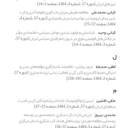
مرزهای ایران
[دوره 57، شماره 4، 1404، صفحه 1-16]
کیانی، محمدعلی
مطالعه تطبیقی میزان تاب‌آوری اقوام آذری و کرد
شهرستان ارومیه در مواجهه با بحران اقتصادی
[دوره 57، شماره 4،
1404، صفحه 57-75]
کیانی، وحید
شناسایی و اولویت‌بندی عوامل سیاسی- اقتصادی مؤثر
بر چالش‌های قومیتی بلوچ در درون جغرافیای سیاسی ایران
[دوره 57،
شماره 3، 1404، صفحه 1-14]
ل
لطفی، صدیقه
مرور روایتی- نظام‌مند ناسازگاری مؤلفه‌های عینی و
ادراکی محیط کالبدی و تأثیر آن بر فعالیت بدنی (پیاده مداری)
[دوره 57،
شماره 2، 1404، صفحه 105-120]
م
متقی، افشین
تبیین ژئواکونومیک جاده ابریشم و تأثیر آن بر قدرت
منطقه‌ای ایران
[دوره 57، شماره 2، 1404، صفحه 33-47]
محمدی، بهروز
ارزیابی اثرات گردشگری جامعه‌محور بر توسعه
روستایی مطالعه موردی: روستاهای هدف گردشگری استان مرکزی
[دوره 57، شماره 3، 1404، صفحه 37-56]