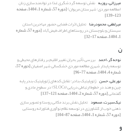
میرزائی، روزبه
نقش توسعه گردشگری غذا در توانمندسازی زنان
(مطالعه موردی: شهرستان مریوان)
[دوره 57، شماره 1، 1404، صفحه
123-139]
میرلطفی، محمودرضا
تحلیل اثرات فضایی حضور مهاجرین استان
سیستان و بلوچستان در روستاهای اطراف فیض‌آباد
[دوره 57، شماره
1، 1404، صفحه 17-32]
ن
نوحه گر، احمد
بررسی تأثیر بحران تغییر اقلیم بر رفتارهای محیطی و
توسعه پایدار شهری مطالعه موردی خشکسالی شهر اصفهان
[دوره 57،
شماره 4، 1404، صفحه 77-96]
نورعلی، حسن
ژئوپلیتیک بنادر: تقابل کدهای ژئوپلیتیک بندر پایه
چین و هند در خطوط ارتباطی دریایی (SLOCs) در سطوح مادی و
گفتمانی
[دوره 57، شماره 2، 1404، صفحه 121-137]
نیک‌سیرت، مسعود
تحلیل نقش برند مکانی روستا و تصویرسازی
ذهنی خوب از کشاورزی در توسعه نظام نوآوری فناورانه روستایی
[دوره 57، شماره 1، 1404، صفحه 87-104]
و