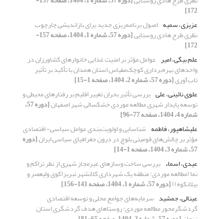
نظری طرح هادی روستایی
[دوره 57، شماره 1، 1404، صفحه 157-
172]
عزیزی، سمیه
اصول برنامه‌ریزی جدید برای بازاندیشی چارچوب
نظری طرح هادی روستایی
[دوره 57، شماره 1، 1404، صفحه 157-
172]
علم بیگی، امیر
عوامل مؤثر بر امنیت غذایی خانوارهای کشاورزان در
واحدهای بهره‌برداری کوچک‌مقیاس استان همدان با تأکید بر تأثیر
تاب‌آوری
[دوره 57، شماره 2، 1404، صفحه 1-15]
علوی نائینی، علی
بررسی تأثیر بحران تغییر اقلیم بر رفتارهای محیطی و
توسعه پایدار شهری مطالعه موردی خشکسالی شهر اصفهان
[دوره 57،
شماره 4، 1404، صفحه 77-96]
علیشاهپور، فاطمه
شناسایی و اولویت‌بندی عوامل سیاسی- اقتصادی
مؤثر بر چالش‌های قومیتی بلوچ در درون جغرافیای سیاسی ایران
[دوره
57، شماره 3، 1404، صفحه 1-14]
عیدی، اسماء
بررسی ساخت وساز‌های غیرمجاز شهری از نظر تراکم و
نما (مطالعه موردی: منطقه یک شهرداری کلانشهر تبریز(کوی ولیعصر و
بیلانکوه))
[دوره 57، شماره 1، 1404، صفحه 141-156]
عینالی، جمشید
سرمایه‌های جوامع محلی و توسعه اقتصادی
گردشگرمحور مطالعه موردی: روستاهای هدف گردشگری استان
زنجان
[دوره 57، شماره 2، 1404، صفحه 65-81]