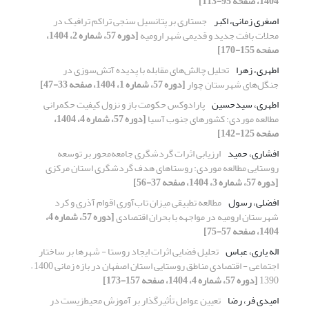
1404، صفحه 95-113]
اصغری زمانی، اکبر
جستاری بر پتانسیل سنجی تراکم ترافیک در
محلات بافت جدید و قدیمی شهر ارومیه
[دوره 57، شماره 2، 1404،
صفحه 155-170]
اطهری، زهرا
تحلیل چالش‌های مقابله با پدیده آتش‌سوزی در
جنگل‌های شهرستان چوار
[دوره 57، شماره 1، 1404، صفحه 33-47]
اطهری، سیدحسین
پارادوکس حکومت باز و نزول کیفیت حکمرانی
مطالعه موردی: کشورهای جنوب آسیا
[دوره 57، شماره 4، 1404،
صفحه 125-142]
افشاری، حمید
ارزیابی اثرات گردشگری جامعه‌محور بر توسعه
روستایی مطالعه موردی: روستاهای هدف گردشگری استان مرکزی
[دوره 57، شماره 3، 1404، صفحه 37-56]
افضلی، رسول
مطالعه تطبیقی میزان تاب‌آوری اقوام آذری و کرد
شهرستان ارومیه در مواجهه با بحران اقتصادی
[دوره 57، شماره 4،
1404، صفحه 57-75]
اله یاری، عباس
تحلیل فضایی اثرات ایجاد روستا - شهرها بر ساختار
اجتماعی - اقتصادی مناطق روستایی استان اصفهان در بازه زمانی 1400 –
1390
[دوره 57، شماره 4، 1404، صفحه 157-173]
امیدی فر، رضا
تعیین عوامل تأثیرگذار بر آموزش محیط‌زیست در