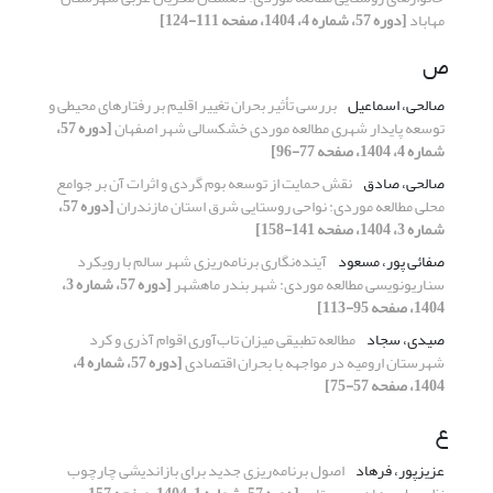
مهاباد
[دوره 57، شماره 4، 1404، صفحه 111-124]
ص
صالحی، اسماعیل
بررسی تأثیر بحران تغییر اقلیم بر رفتارهای محیطی و
توسعه پایدار شهری مطالعه موردی خشکسالی شهر اصفهان
[دوره 57،
شماره 4، 1404، صفحه 77-96]
صالحی، صادق
نقش حمایت از توسعه بوم گردی و اثرات آن بر جوامع
محلی مطالعه موردی: نواحی روستایی شرق استان مازندران
[دوره 57،
شماره 3، 1404، صفحه 141-158]
صفائی پور، مسعود
آینده‌نگاری برنامه‌ریزی شهر سالم با رویکرد
سناریونویسی مطالعه موردی: شهر بندر ماهشهر
[دوره 57، شماره 3،
1404، صفحه 95-113]
صیدی، سجاد
مطالعه تطبیقی میزان تاب‌آوری اقوام آذری و کرد
شهرستان ارومیه در مواجهه با بحران اقتصادی
[دوره 57، شماره 4،
1404، صفحه 57-75]
ع
عزیزپور، فرهاد
اصول برنامه‌ریزی جدید برای بازاندیشی چارچوب