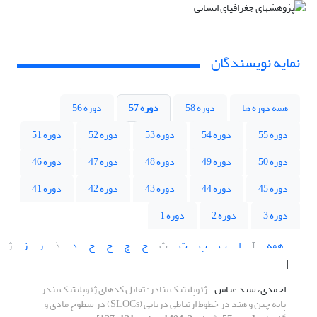
نمایه نویسندگان
همه دوره ها
دوره 58
دوره 57
دوره 56
دوره 55
دوره 54
دوره 53
دوره 52
دوره 51
دوره 50
دوره 49
دوره 48
دوره 47
دوره 46
دوره 45
دوره 44
دوره 43
دوره 42
دوره 41
دوره 3
دوره 2
دوره 1
همه
آ
ا
ب
پ
ت
ث
ج
چ
ح
خ
د
ذ
ر
ز
ژ
ا
احمدی، سید عباس
ژئوپلیتیک بنادر: تقابل کدهای ژئوپلیتیک بندر
پایه چین و هند در خطوط ارتباطی دریایی (SLOCs) در سطوح مادی و