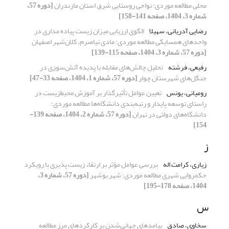
محلی مطالعه موردی: نواحی روستایی شرق استان مازندران
[دوره 57،
شماره 3، 1404، صفحه 141-158]
رضایی آدریانی، سهیلا
الگوی ارزیابی میزان زیست پیاده مداری در
واحدهای همسایگی مطالعه موردی: مادی نیاصرم، کلان‌شهر اصفهان
[دوره 57، شماره 3، 1404، صفحه 115-139]
رفیعی، فرشته
تحلیل چالش‌های مقابله با پدیده آتش‌سوزی در
جنگل‌های شهرستان چوار
[دوره 57، شماره 1، 1404، صفحه 33-47]
رومیانی، یونس
تعیین عوامل تأثیرگذار بر آموزش محیط‌زیست در
راستای توسعه پایدار و رتبه‌بندی دانشگاه‌ها مطالعه موردی:
دانشگاه‌های دولتی در تهران
[دوره 57، شماره 2، 1404، صفحه 139-
154]
ز
زیاری، کرامت اله
بررسی عوامل مؤثر بر ارتقاء زیست پذیری با رویکرد
حکمروایی شهری مطالعه موردی: شهر بوشهر
[دوره 57، شماره 3،
1404، صفحه 178-195]
س
سخاوی، صادق
پیامدهای جهانی‌شدن بر کارکردهای مرز مطالعه