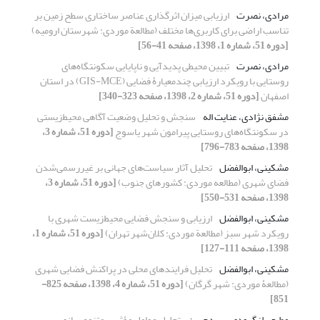
مرادی، نصرت
ارزیابی میزان اثرگذاری عناصر ساختاری سطح زمین بر
تناسب اراضی برای کاربری‌ها مختلف (مطالعة موردی: شهرستان ارومیه)
[دوره 51، شماره 1، 1398، صفحه 41-56]
مرادی، نصرت
تبیین محیطی پدیدآیی و ناپایایی سکونتگاه‌های
روستایی با رویکرد ارزیابی چندمعیارۀ فضایی (GIS-MCE) در استان
اصفهان
[دوره 51، شماره 2، 1398، صفحه 323-340]
مشفق نژادی، عنایت اله
سنجش و تحلیل وضعیت آگاهی محیط‌زیستی
در سکونتگاه‌های روستایی پیرامون شهر یاسوج
[دوره 51، شماره 3،
1398، صفحه 783-796]
مشکینی، ابوالفضل
تحلیل آثار سیاست‌های جهانی بر غیررسمی‌شدن
فضای شهری (مطالعه موردی: کشورهای جنوب)
[دوره 51، شماره 3،
1398، صفحه 531-550]
مشکینی، ابوالفضل
ارزیابی و سنجش فضایی محیط‌زیست شهری با
رویکرد شهر سبز (مطالعة موردی: کلان‌شهر تهران)
[دوره 51، شماره 1،
1398، صفحه 111-127]
مشکینی، ابوالفضل
تحلیل فرایندهای محلی در پراکنش فضایی شهری
(مطالعۀ موردی: شهر گرگان)
[دوره 51، شماره 4، 1398، صفحه 825-
851]
مطیعی لنگرودی، سیدحسن
تحلیل عوامل مؤثر بر متنوع‌سازی