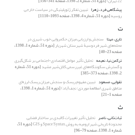
22 تهران)
[دوره 51، شماره 2، 1398، صفحه 341-356]
پیشگاهی فرد، زهرا
تبیین تفکر ژئوپلیتیکی در سیاست خارجی
روسیه
[دوره 51، شماره 4، 1398، صفحه 1093-1110]
ت
تاری، مهتا
سنجش و ارزیابی میزان حکمروایی خوب شهری در
محله‌های شهر فردوسیۀ شهرستان شهریار
[دوره 51، شماره 1، 1398،
صفحه 23-40]
ترکمن نیا، نعیمه
تحلیل تأثیر عوامل اقتصادی-اجتماعی بر شکل‌گیری
و گسترش سکونتگاه‌های غیررسمی کلان‌شهر مشهد
[دوره 51، شماره
2، 1398، صفحه 373-385]
تقوایی، مسعود
تبیین مفهوم ریسک و سنجش میزان ریسک لرزه‌ای
مناطق شهری (مطالعة موردی: نجف‌آباد)
[دوره 51، شماره 1، 1398،
صفحه 1-21]
ث
ثبات‌ثانی، ناصر
تحلیل تأثیر تغییرات کالبدی بر ساختار فضایی
محدودة تاریخی شهر ارومیه به ‌روش Space Syntax و GIS
[دوره 51،
شماره 1، 1398، صفحه 79-96]