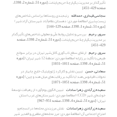
تأثیرگذار بر مدیریت یکپارچۀ حریم پایتخت
[دوره 51، شماره 2، 1398،
صفحه 429-451]
سجاسی قیداری، حمدالله
رتبه‌بندی روستاها براساس شاخص‌های
زیست‌پذیری (مطالعۀ موردی: دهستان نظام‌آباد شهرستان آزادشهر)
[دوره 51، شماره 1، 1398، صفحه 129-144]
سرور، رحیم
بررسی و تحلیل روابط علّی و معلولی شاخص‌های تأثیرگذار
بر مدیریت یکپارچۀ حریم پایتخت
[دوره 51، شماره 2، 1398، صفحه
429-451]
سرور، رحیم
ارتقای سطح تاب‌آوری کلان‌شهر تهران در برابر سوانح
طبیعی با تأکید بر زلزله (مطالعۀ موردی: منطقۀ 12 شهر تهران)
[دوره
51، شماره 4، 1398، صفحه 1011-1031]
سعادتی، حسن
تبیین نقش و کارکرد ژئوپلیتیک خلیج چابهار در
تحولات اقیانوس هند (با تأکید بر رقابت‌های میان هند و چین)
[دوره
51، شماره 4، 1398، صفحه 1051-1071]
سعیده زرآبادی، زهرا سادات
تبیین الگوی بوم‌آورد از رهیافت توسعۀ
خوشه‌ای شهر (CCD) (مطالعۀ موردی: شهرستان‌های غرب استان
تهران)
[دوره 51، شماره 4، 1398، صفحه 951-967]
سعیده زرآبادی، زهراسادات
نقش مرزبندی محله‌ها در انسجام و
امتزاج اجتماعی آن (مطالعۀ موردی: مرز محله‌های مظفری و الغدیر شهر