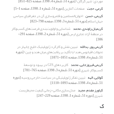
موردی: شهر گرگان)
[دوره 51، شماره 4، 1398، صفحه 825-851]
کرمی، حجت
صفحات آغازین
[دوره 51، شماره 1، 1398، صفحه 1-5]
کریمی، حسن
اخوان‌المسلمین و قلمروسازی آن در جغرافیای سیاسی
جهان اسلام
[دوره 51، شماره 3، 1398، صفحه 798-823]
کریمیان راوندی، محمد
شناسایی و اولویت‌بندی فرصت‌های کسب‌وکار
در منطقۀ آزاد تجاری ارس
[دوره 51، شماره 2، 1398، صفحه 291-
306]
کریمی پور، یدالله
تبیین نقش و کارکرد ژئوپلیتیک خلیج چابهار در
تحولات اقیانوس هند (با تأکید بر رقابت‌های میان هند و چین)
[دوره
51، شماره 4، 1398، صفحه 1051-1071]
کریمی فیروزجایی، محمد
کاربردهای GIS در بهبود و توسعة
کسب‌وکار شهری
[دوره 51، شماره 3، 1398، صفحه 765-781]
کولایی، الهه
تبیین تفکر ژئوپلیتیکی در سیاست خارجی روسیه
[دوره
51، شماره 4، 1398، صفحه 1093-1110]
کیاورز مقدم، مجید
مدل‌سازی مکانی-زمانی کیفیت محیط‌زیست
شهری
[دوره 51، شماره 1، 1398، صفحه 229-247]
گ