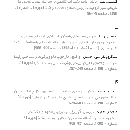
گلشنی، مینا
تحلیل تأثیر تغییرات کالبدی بر ساختار فضایی محدودة
تاریخی شهر ارومیه به ‌روش Space Syntax و GIS
[دوره 51، شماره 1،
1398، صفحه 79-96]
ل
لحمیان، رضا
بررسی محله‌های همگن اقتصادی-اجتماعی شهری با
رویکرد برخورداری فضای سبز از منظر عدالت اجتماعی (مطالعۀ موردی:
شهر ساری)
[دوره 51، شماره 4، 1398، صفحه 969-988]
لشگری تفرشی، احسان
واکاوی چارچوب‌ها و ویژگی‌های شناختی رابطۀ
سیاست و فضای جغرافیایی در روش‌شناسی پسااثبات‌گرا
[دوره 51،
شماره 2، 1398، صفحه 249-267]
م
ماجدی، حمید
نقش مرزبندی محله‌ها در انسجام و امتزاج اجتماعی آن
(مطالعۀ موردی: مرز محله‌های مظفری و الغدیر شهر کرمان)
[دوره 51،
شماره 3، 1398، صفحه 603-624]
ماجدی، حمید
بررسی تأثیر رؤیت‌پذیری بر الگوهای مکث در
میدان‌های شهری (مطالعۀ موردی: میدان نبوت نارمک)
[دوره 51،
شماره 4، 1398، صفحه 931-950]