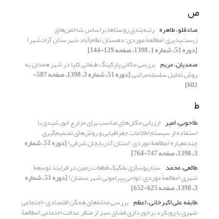
ص
صادقلو، طاهره
رتبه‌بندی روستاها براساس شاخص‌های
زیست‌پذیری (مطالعۀ موردی: دهستان نظام‌آباد شهرستان آزادشهر)
[دوره 51، شماره 1، 1398، صفحه 129-144]
صمدیان، مریم
بررسی مکانی پارکینگ طبقاتی کلپا در شهر همدان به‌
روش تحلیل سلسله‌مراتبی
[دوره 51، شماره 3، 1398، صفحه 587-
602]
ط
طاحونی، امیر
ارزیابی مکان‌های مناسب برای مزارع خورشیدی با
استفاده از سیستم اطلاعات جغرافیایی و روش‌های تصمیم‌گیری
چندمعیاره (مطالعة موردی: استان آذربایجان شرقی)
[دوره 51، شماره
3، 1398، صفحه 747-764]
طالعی، محمد
سناریوسازی تفکیک قطعات زمین در فرایند توسعة
شهری (مطالعة موردی: نواحی پیرامونی شهر سمنان)
[دوره 51، شماره
3، 1398، صفحه 625-652]
طایفه علی اکبرخانی، اعظم
بررسی محله‌های همگن اقتصادی-اجتماعی
شهری با رویکرد برخورداری فضای سبز از منظر عدالت اجتماعی (مطالعۀ