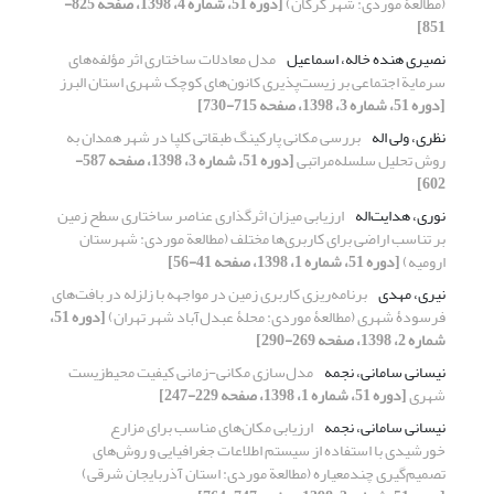
(مطالعۀ موردی: شهر گرگان)
[دوره 51، شماره 4، 1398، صفحه 825-
851]
نصیری هنده خاله، اسماعیل
مدل معادلات ساختاری اثر مؤلفه‌های
سرمایة اجتماعی بر زیست‌پذیری کانون‌های کوچک شهری استان البرز
[دوره 51، شماره 3، 1398، صفحه 715-730]
نظری، ولی اله
بررسی مکانی پارکینگ طبقاتی کلپا در شهر همدان به‌
روش تحلیل سلسله‌مراتبی
[دوره 51، شماره 3، 1398، صفحه 587-
602]
نوری، هدایت‌اله
ارزیابی میزان اثرگذاری عناصر ساختاری سطح زمین
بر تناسب اراضی برای کاربری‌ها مختلف (مطالعة موردی: شهرستان
ارومیه)
[دوره 51، شماره 1، 1398، صفحه 41-56]
نیری، مهدی
برنامه‌ریزی کاربری زمین در مواجهه با زلزله در بافت‌های
فرسودۀ شهری (مطالعۀ موردی: محلۀ عبدل‌آباد شهر تهران)
[دوره 51،
شماره 2، 1398، صفحه 269-290]
نیسانی سامانی، نجمه
مدل‌سازی مکانی-زمانی کیفیت محیط‌زیست
شهری
[دوره 51، شماره 1، 1398، صفحه 229-247]
نیسانی سامانی، نجمه
ارزیابی مکان‌های مناسب برای مزارع
خورشیدی با استفاده از سیستم اطلاعات جغرافیایی و روش‌های
تصمیم‌گیری چندمعیاره (مطالعة موردی: استان آذربایجان شرقی)