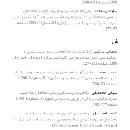
1398، صفحه 531-550]
سلیمانی، محمد
بازارهای فراشهری و تغییرات کالبدی محله‌های
پیرامون (مطالعۀ موردی: بازارهای فراشهری مبل یافت‌آباد، کیف و کفش
امین‌الملک و آلومینیوم قلعه‌مرغی)
[دوره 51، شماره 1، 1398، صفحه
57-77]
ش
شعبانی، مرتضی
ارزیابی و سنجش فضایی محیط‌زیست شهری با
رویکرد شهر سبز (مطالعة موردی: کلان‌شهر تهران)
[دوره 51، شماره 1،
1398، صفحه 111-127]
شیخی، محمد
تحلیل آثار سیاست‌های جهانی بر غیررسمی‌شدن فضای
شهری (مطالعه موردی: کشورهای جنوب)
[دوره 51، شماره 3، 1398،
صفحه 531-550]
شیخی، محمدتقی
نگاهی به زیست غیررسمی: مطالعۀ رابطۀ امنیت
تصرف و کیفیت زندگی در اوزون‌تپه، بومهن
[دوره 51، شماره 1، 1398،
صفحه 177-192]
شیعه، اسماعیل
برنامه‌ریزی کاربری زمین در مواجهه با زلزله در
بافت‌های فرسودۀ شهری (مطالعۀ موردی: محلۀ عبدل‌آباد شهر تهران)
[دوره 51، شماره 2، 1398، صفحه 269-290]