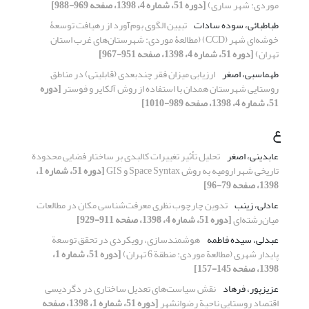
موردی: شهر ساری)
[دوره 51، شماره 4، 1398، صفحه 969-988]
طباطبائی، سوده سادات
تبیین الگوی بوم‌آورد از رهیافت توسعۀ
خوشه‌ای شهر (CCD) (مطالعۀ موردی: شهرستان‌های غرب استان
تهران)
[دوره 51، شماره 4، 1398، صفحه 951-967]
طهماسبی، اصغر
ارزیابی میزان فقر چندبعدی (قابلیتی) در مناطق
روستایی شهرستان همدان با استفاده از روش آلکایر و فوستر
[دوره
51، شماره 4، 1398، صفحه 989-1010]
ع
عابدینی، اصغر
تحلیل تأثیر تغییرات کالبدی بر ساختار فضایی محدودة
تاریخی شهر ارومیه به ‌روش Space Syntax و GIS
[دوره 51، شماره 1،
1398، صفحه 79-96]
عادلی، زینب
تدوین چارچوب نظری معرفت‌شناسی مکان در مطالعات
میان‌رشته‌ای
[دوره 51، شماره 4، 1398، صفحه 911-929]
عبدلی، سیده فاطمه
هوشمندسازی، رویکردی در تحقق توسعة
پایدار شهری (مطالعة موردی: منطقة 6 تهران)
[دوره 51، شماره 1،
1398، صفحه 145-157]
عزیزپور، فرهاد
نقش سیاست‌های تعدیل ساختاری در دگردیسی
اقتصاد روستایی ناحیة رضوانشهر
[دوره 51، شماره 1، 1398، صفحه