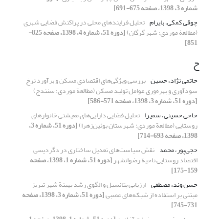
شماره 3، 1398، صفحه 675-691]
چوقی کمکی، بایرام
تحلیل فرایندهای محلی در پراکنش فضایی شهری
(مطالعۀ موردی: شهر گرگان)
[دوره 51، شماره 4، 1398، صفحه 825-
851]
ح
حاتمی نژاد، حسین
بررسی ویژگی‌های اقتصادی مسکن و برآورد نرخ
سودآوری و بهره‌وری عوامل تولید مسکن (مطالعة موردی: سنندج)
[دوره 51، شماره 3، 1398، صفحه 571-586]
حاجی حسینی، سمیرا
تحلیل فضایی دارایی‌های معیشتی خانوارهای
روستایی (مطالعة موردی: شهرستان بوئین‌زهرا)
[دوره 51، شماره 3،
1398، صفحه 693-714]
حجی‌پور، محمد
نقش سیاست‌های تعدیل ساختاری در دگردیسی
اقتصاد روستایی ناحیة رضوانشهر
[دوره 51، شماره 1، 1398، صفحه
159-175]
حسن وند، مصطفی
ارزیابی پتانسیل و الگوی رشد بهینة شهر تبریز
مبتنی بر استفاده از شبکه‌های عصبی
[دوره 51، شماره 3، 1398، صفحه
731-745]