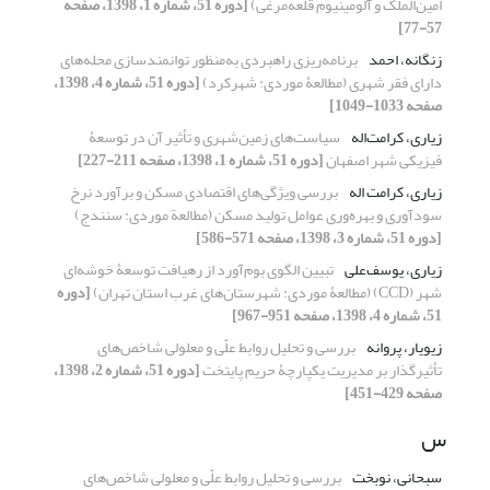
امین‌الملک و آلومینیوم قلعه‌مرغی)
[دوره 51، شماره 1، 1398، صفحه
57-77]
زنگانه، احمد
برنامه‌ریزی راهبردی به‌منظور توانمندسازی محله‌های
دارای فقر شهری (مطالعۀ موردی: شهرکرد)
[دوره 51، شماره 4، 1398،
صفحه 1033-1049]
زیاری، کرامت‌اله
سیاست‌های زمین‌شهری و تأثیر آن در توسعۀ
فیزیکی شهر اصفهان
[دوره 51، شماره 1، 1398، صفحه 211-227]
زیاری، کرامت اله
بررسی ویژگی‌های اقتصادی مسکن و برآورد نرخ
سودآوری و بهره‌وری عوامل تولید مسکن (مطالعة موردی: سنندج)
[دوره 51، شماره 3، 1398، صفحه 571-586]
زیاری، یوسف‌علی
تبیین الگوی بوم‌آورد از رهیافت توسعۀ خوشه‌ای
شهر (CCD) (مطالعۀ موردی: شهرستان‌های غرب استان تهران)
[دوره
51، شماره 4، 1398، صفحه 951-967]
زیویار، پروانه
بررسی و تحلیل روابط علّی و معلولی شاخص‌های
تأثیرگذار بر مدیریت یکپارچۀ حریم پایتخت
[دوره 51، شماره 2، 1398،
صفحه 429-451]
س
سبحانی، نوبخت
بررسی و تحلیل روابط علّی و معلولی شاخص‌های