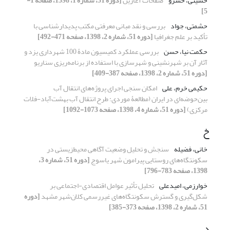
حسینی، خسرو
صفحات آغازین
[دوره 51، شماره 1، 1398، صفحه 1-
5]
حشمتی، جواد
بررسی و نقد مبانی معرفتی مکتب پدیدارشناسی با
تأکید بر علم جغرافیا
[دوره 51، شماره 2، 1398، صفحه 471-492]
حکمت نیا، حسن
بررسی عملکرد کمیسیون مادۀ 100 شهرداری یزد و
آثار آن بر شهرنشینی و شهرسازی با استفاده از برنامه‌ریزی سناریو
[دوره 51، شماره 2، 1398، صفحه 387-409]
حکیمی خرم، علی
امکان سنجی اجرای پروژه‌های انتقال آب
بین‌حوضه‌ای در ایران (مطالعۀ موردی: طرح انتقال آب بهشت‌آباد-فلات
مرکزی)
[دوره 51، شماره 4، 1398، صفحه 1073-1092]
خ
خانی، فضیله
سنجش و تحلیل وضعیت آگاهی محیط‌زیستی در
سکونتگاه‌های روستایی پیرامون شهر یاسوج
[دوره 51، شماره 3،
1398، صفحه 783-796]
خوارزمی، امیدعلی
تحلیل تأثیر عوامل اقتصادی-اجتماعی بر
شکل‌گیری و گسترش سکونتگاه‌های غیررسمی کلان‌شهر مشهد
[دوره
51، شماره 2، 1398، صفحه 373-385]
د