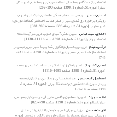
اقتصادی از دیدگاه روستاییان (مطالعة موردی: روستاهای شهرستان
سقز)
[دوره 51، شماره 1، 1398، صفحه 193-209]
احمدی، حسن
بررسی محله‌های همگن اقتصادی-اجتماعی شهری با
رویکرد برخورداری فضای سبز از منظر عدالت اجتماعی (مطالعۀ موردی:
شهر ساری)
[دوره 51، شماره 4، 1398، صفحه 969-988]
احمدی، سید عباس
تبیین نقش آسیای جنوب غربی در آیندۀ نظام
اقتصاد جهانی
[دوره 51، شماره 4، 1398، صفحه 1111-1130]
ارگانی، میثم
ارزیابی پتانسیل و الگوی رشد بهینة شهر تبریز مبتنی بر
استفاده از شبکه‌های عصبی
[دوره 51، شماره 3، 1398، صفحه 731-
745]
اسدی کیا، بهناز
تبیین تفکر ژئوپلیتیکی در سیاست خارجی روسیه
[دوره 51، شماره 4، 1398، صفحه 1093-1110]
اسماعیل‌زاده، حسن
هوشمندسازی، رویکردی در تحقق توسعة
پایدار شهری (مطالعة موردی: منطقة 6 تهران)
[دوره 51، شماره 1،
1398، صفحه 145-157]
اطاعت، جواد
اخوان‌المسلمین و قلمروسازی آن در جغرافیای سیاسی
جهان اسلام
[دوره 51، شماره 3، 1398، صفحه 798-823]
افراخته، حسن
ارزیابی میزان فقر چندبعدی (قابلیتی) در مناطق
روستایی شهرستان همدان با استفاده از روش آلکایر و فوستر
[دوره