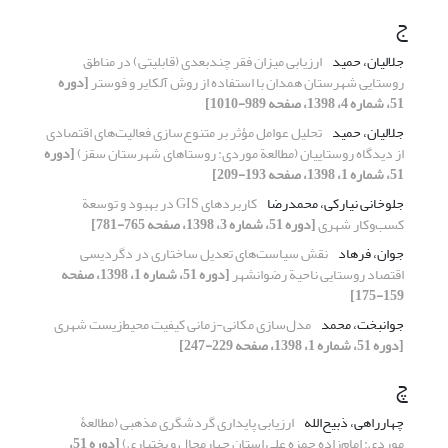
ج
جلالیان، حمید
ارزیابی میزان فقر چندبعدی (قابلیتی) در مناطق
روستایی شهرستان همدان با استفاده از روش آلکایر و فوستر
[دوره
51، شماره 4، 1398، صفحه 989-1010]
جلالیان، حمید
تحلیل عوامل مؤثر بر متنوع‌سازی فعالیت‌های اقتصادی
از دیدگاه روستاییان (مطالعة موردی: روستاهای شهرستان سقز)
[دوره
51، شماره 1، 1398، صفحه 193-209]
جلوخانی نیارکی، محمدرضا
کاربردهای GIS در بهبود و توسعة
کسب‌وکار شهری
[دوره 51، شماره 3، 1398، صفحه 765-781]
جوان، فرهاد
نقش سیاست‌های تعدیل ساختاری در دگردیسی
اقتصاد روستایی ناحیة رضوانشهر
[دوره 51، شماره 1، 1398، صفحه
159-175]
جوانبخت، محمد
مدل‌سازی مکانی-زمانی کیفیت محیط‌زیست شهری
[دوره 51، شماره 1، 1398، صفحه 229-247]
چ
چهارراهی، ذبیح‌الله
ارزیابی پایداری گردشگری مذهبی (مطالعۀ
موردی: امام‌زاده حمزه علی استان چهارمحال و بختیاری)
[دوره 51،