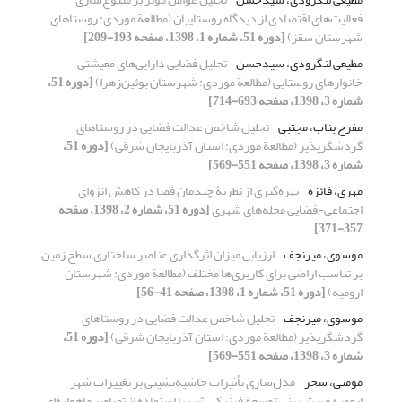
فعالیت‌های اقتصادی از دیدگاه روستاییان (مطالعة موردی: روستاهای
شهرستان سقز)
[دوره 51، شماره 1، 1398، صفحه 193-209]
مطیعی لنگرودی، سیدحسن
تحلیل فضایی دارایی‌های معیشتی
خانوارهای روستایی (مطالعة موردی: شهرستان بوئین‌زهرا)
[دوره 51،
شماره 3، 1398، صفحه 693-714]
مفرح بناب، مجتبی
تحلیل شاخص عدالت فضایی در روستاهای
گردشگرپذیر (مطالعة موردی: استان آذربایجان شرقی)
[دوره 51،
شماره 3، 1398، صفحه 551-569]
مهری، فائزه
بهره‌گیری از نظریۀ چیدمان فضا در کاهش انزوای
اجتماعی-فضایی محله‌های شهری
[دوره 51، شماره 2، 1398، صفحه
357-371]
موسوی، میرنجف
ارزیابی میزان اثرگذاری عناصر ساختاری سطح زمین
بر تناسب اراضی برای کاربری‌ها مختلف (مطالعة موردی: شهرستان
ارومیه)
[دوره 51، شماره 1، 1398، صفحه 41-56]
موسوی، میرنجف
تحلیل شاخص عدالت فضایی در روستاهای
گردشگرپذیر (مطالعة موردی: استان آذربایجان شرقی)
[دوره 51،
شماره 3، 1398، صفحه 551-569]
مومنی، سحر
مدل‌سازی تأثیرات حاشیه‌نشینی بر تغییرات شهر
ارومیه و پیش‌بینی توسعه فیزیکی شهربا استفاده از تصاویر ماهواره‌ای