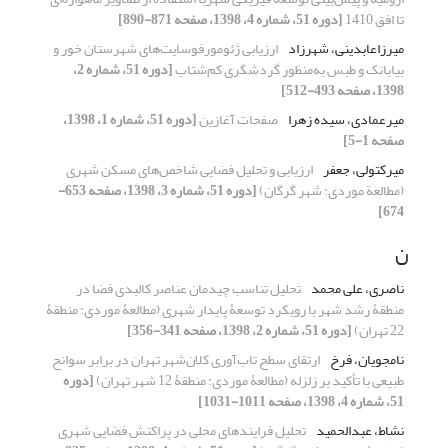
تا افق 1410
[دوره 51، شماره 4، 1398، صفحه 871-890]
میرزاعابدینی، شهرزاد
ارزیابی ژئومورفوسایت‌های شهرستان خور و
بیابانک و طبس به‌منظور گردشگری کم‌شتاب
[دوره 51، شماره 2،
1398، صفحه 493-512]
میرعمادی، سیده زهرا
صفحات آغازین
[دوره 51، شماره 1، 1398،
صفحه 1-5]
میرکتولی، جعفر
ارزیابی و تحلیل فضایی شاخص‌های مسکن شهری
(مطالعة موردی: شهر گرگان)
[دوره 51، شماره 3، 1398، صفحه 653-
674]
ن
ناصری، علی محمد
تحلیل تناسب چیدمان عناصر کالبدی فضا در
منطقۀ رشد شهر با رویکرد توسعۀ پایدار شهری (مطالعۀ موردی: منطقۀ
22 تهران)
[دوره 51، شماره 2، 1398، صفحه 341-356]
نامجویان، فرخ
ارتقای سطح تاب‌آوری کلان‌شهر تهران در برابر سوانح
طبیعی با تأکید بر زلزله (مطالعۀ موردی: منطقۀ 12 شهر تهران)
[دوره
51، شماره 4، 1398، صفحه 1011-1031]
نشاط، عبدالحمید
تحلیل فرایندهای محلی در پراکنش فضایی شهری