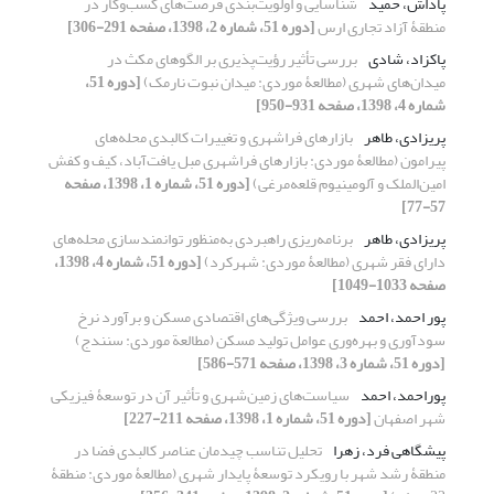
پاداش، حمید
شناسایی و اولویت‌بندی فرصت‌های کسب‌وکار در
منطقۀ آزاد تجاری ارس
[دوره 51، شماره 2، 1398، صفحه 291-306]
پاکزاد، شادی
بررسی تأثیر رؤیت‌پذیری بر الگوهای مکث در
میدان‌های شهری (مطالعۀ موردی: میدان نبوت نارمک)
[دوره 51،
شماره 4، 1398، صفحه 931-950]
پریزادی، طاهر
بازارهای فراشهری و تغییرات کالبدی محله‌های
پیرامون (مطالعۀ موردی: بازارهای فراشهری مبل یافت‌آباد، کیف و کفش
امین‌الملک و آلومینیوم قلعه‌مرغی)
[دوره 51، شماره 1، 1398، صفحه
57-77]
پریزادی، طاهر
برنامه‌ریزی راهبردی به‌منظور توانمندسازی محله‌های
دارای فقر شهری (مطالعۀ موردی: شهرکرد)
[دوره 51، شماره 4، 1398،
صفحه 1033-1049]
پور احمد، احمد
بررسی ویژگی‌های اقتصادی مسکن و برآورد نرخ
سودآوری و بهره‌وری عوامل تولید مسکن (مطالعة موردی: سنندج)
[دوره 51، شماره 3، 1398، صفحه 571-586]
پوراحمد، احمد
سیاست‌های زمین‌شهری و تأثیر آن در توسعۀ فیزیکی
شهر اصفهان
[دوره 51، شماره 1، 1398، صفحه 211-227]
پیشگاهی فرد، زهرا
تحلیل تناسب چیدمان عناصر کالبدی فضا در
منطقۀ رشد شهر با رویکرد توسعۀ پایدار شهری (مطالعۀ موردی: منطقۀ