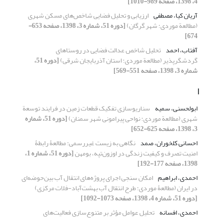
4، 1398، صفحه 989-1010]
آریان کیا، مصطفی
ارزیابی و تحلیل فضایی شاخص‌های مسکن شهری
(مطالعة موردی: شهر گرگان)
[دوره 51، شماره 3، 1398، صفحه 653-
674]
آفتاب، احمد
تحلیل شاخص عدالت فضایی در روستاهای
گردشگرپذیر (مطالعة موردی: استان آذربایجان شرقی)
[دوره 51،
شماره 3، 1398، صفحه 551-569]
ا
ابولحسنی، سمیه
سناریوسازی تفکیک قطعات زمین در فرایند توسعة
شهری (مطالعة موردی: نواحی پیرامونی شهر سمنان)
[دوره 51، شماره
3، 1398، صفحه 625-652]
احسانی کلخوران، صمد
نگاهی به زیست غیررسمی: مطالعۀ رابطۀ
امنیت تصرف و کیفیت زندگی در اوزون‌تپه، بومهن
[دوره 51، شماره 1،
1398، صفحه 177-192]
احمدی، ابراهیم
امکان سنجی اجرای پروژه‌های انتقال آب بین‌حوضه‌ای
در ایران (مطالعۀ موردی: طرح انتقال آب بهشت‌آباد-فلات مرکزی)
[دوره 51، شماره 4، 1398، صفحه 1073-1092]
احمدی، افسانه
تحلیل عوامل مؤثر بر متنوع‌سازی فعالیت‌های