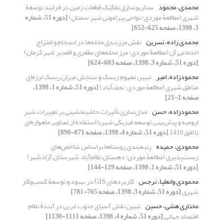
محمدی، محمود
سناریوسازی تفکیک قطعات زمین در فرایند توسعة
شهری (مطالعة موردی: نواحی پیرامونی شهر سمنان)
[دوره 51، شماره
3، 1398، صفحه 625-652]
محمدی زاده، نسرین
نقش مرزبندی محله‌ها در انسجام و امتزاج
اجتماعی آن (مطالعۀ موردی: مرز محله‌های مظفری و الغدیر شهر کرمان)
[دوره 51، شماره 3، 1398، صفحه 603-624]
محمودزاده، امیر
تبیین مفهوم ریسک و سنجش میزان ریسک لرزه‌ای
مناطق شهری (مطالعة موردی: نجف‌آباد)
[دوره 51، شماره 1، 1398،
صفحه 1-21]
محمودزاده، حسن
مدل‌سازی تأثیرات حاشیه‌نشینی بر تغییرات شهر
ارومیه و پیش‌بینی توسعه فیزیکی شهربا استفاده از تصاویر ماهواره‌ای
تا افق 1410
[دوره 51، شماره 4، 1398، صفحه 871-890]
محمودی، حمیده
رتبه‌بندی روستاها براساس شاخص‌های
زیست‌پذیری (مطالعۀ موردی: دهستان نظام‌آباد شهرستان آزادشهر)
[دوره 51، شماره 1، 1398، صفحه 129-144]
محمودی وانعلیا، نرجس
کاربردهای GIS در بهبود و توسعة کسب‌وکار
شهری
[دوره 51، شماره 3، 1398، صفحه 765-781]
مختاری هشی، حسین
تبیین نقش آسیای جنوب غربی در آیندۀ نظام
اقتصاد جهانی
[دوره 51، شماره 4، 1398، صفحه 1111-1130]