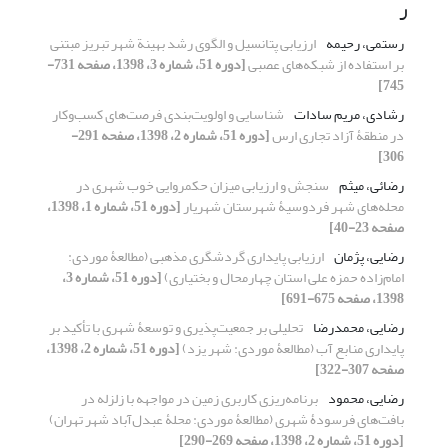
ر
رستمی، رحیمه
ارزیابی پتانسیل و الگوی رشد بهینة شهر تبریز مبتنی
بر استفاده از شبکه‌های عصبی
[دوره 51، شماره 3، 1398، صفحه 731-
745]
رشادی، مریم سادات
شناسایی و اولویت‌بندی فرصت‌های کسب‌وکار
در منطقۀ آزاد تجاری ارس
[دوره 51، شماره 2، 1398، صفحه 291-
306]
رضائی، میثم
سنجش و ارزیابی میزان حکمروایی خوب شهری در
محله‌های شهر فردوسیۀ شهرستان شهریار
[دوره 51، شماره 1، 1398،
صفحه 23-40]
رضایی، پژمان
ارزیابی پایداری گردشگری مذهبی (مطالعۀ موردی:
امام‌زاده حمزه علی استان چهارمحال و بختیاری)
[دوره 51، شماره 3،
1398، صفحه 675-691]
رضایی، محمدرضا
تحلیلی بر جمعیت‌پذیری و توسعۀ شهری با تأکید بر
پایداری منابع آب (مطالعۀ موردی: شهر یزد)
[دوره 51، شماره 2، 1398،
صفحه 307-322]
رضایی، محمود
برنامه‌ریزی کاربری زمین در مواجهه با زلزله در
بافت‌های فرسودۀ شهری (مطالعۀ موردی: محلۀ عبدل‌آباد شهر تهران)
[دوره 51، شماره 2، 1398، صفحه 269-290]