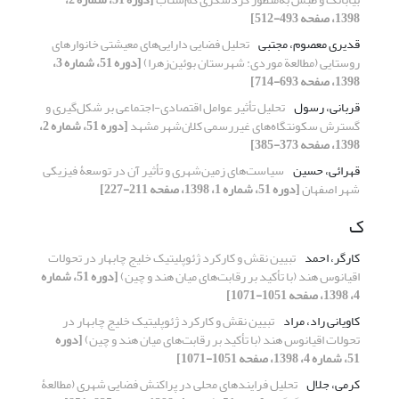
1398، صفحه 493-512]
قدیری معصوم، مجتبی
تحلیل فضایی دارایی‌های معیشتی خانوارهای
روستایی (مطالعة موردی: شهرستان بوئین‌زهرا)
[دوره 51، شماره 3،
1398، صفحه 693-714]
قربانی، رسول
تحلیل تأثیر عوامل اقتصادی-اجتماعی بر شکل‌گیری و
گسترش سکونتگاه‌های غیررسمی کلان‌شهر مشهد
[دوره 51، شماره 2،
1398، صفحه 373-385]
قهرائی، حسین
سیاست‌های زمین‌شهری و تأثیر آن در توسعۀ فیزیکی
شهر اصفهان
[دوره 51، شماره 1، 1398، صفحه 211-227]
ک
کارگر، احمد
تبیین نقش و کارکرد ژئوپلیتیک خلیج چابهار در تحولات
اقیانوس هند (با تأکید بر رقابت‌های میان هند و چین)
[دوره 51، شماره
4، 1398، صفحه 1051-1071]
کاویانی راد، مراد
تبیین نقش و کارکرد ژئوپلیتیک خلیج چابهار در
تحولات اقیانوس هند (با تأکید بر رقابت‌های میان هند و چین)
[دوره
51، شماره 4، 1398، صفحه 1051-1071]
کرمی، جلال
تحلیل فرایندهای محلی در پراکنش فضایی شهری (مطالعۀ