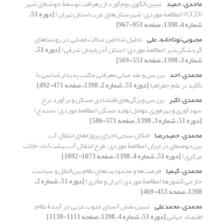
ماجدی، حمید
تبیین الگوی بوم‌آورد از رهیافت توسعۀ خوشه‌ای شهر
(CCD) (مطالعۀ موردی: شهرستان‌های غرب استان تهران)
[دوره 51،
شماره 4، 1398، صفحه 951-967]
مجنونی توتاخانه، علی
تحلیل شاخص عدالت فضایی در روستاهای
گردشگرپذیر (مطالعة موردی: استان آذربایجان شرقی)
[دوره 51،
شماره 3، 1398، صفحه 551-569]
محمدی، احد
بررسی و نقد مبانی معرفتی مکتب پدیدارشناسی با
تأکید بر علم جغرافیا
[دوره 51، شماره 2، 1398، صفحه 471-492]
محمدی، اکبر
بررسی ویژگی‌های اقتصادی مسکن و برآورد نرخ
سودآوری و بهره‌وری عوامل تولید مسکن (مطالعة موردی: سنندج)
[دوره 51، شماره 3، 1398، صفحه 571-586]
محمدی، حمیدرضا
امکان سنجی اجرای پروژه‌های انتقال آب
بین‌حوضه‌ای در ایران (مطالعۀ موردی: طرح انتقال آب بهشت‌آباد-فلات
مرکزی)
[دوره 51، شماره 4، 1398، صفحه 1073-1092]
محمدی، کیمیا
فرصت‌ها و محدودیت‌های نظام بین‌الملل و سیاست
خارجی کشورها (مطالعۀ موردی: ایران و مالزی)
[دوره 51، شماره 2،
1398، صفحه 453-469]
محمدی، محمدعلی
تبیین نقش آسیای جنوب غربی در آیندۀ نظام
اقتصاد جهانی
[دوره 51، شماره 4، 1398، صفحه 1111-1130]