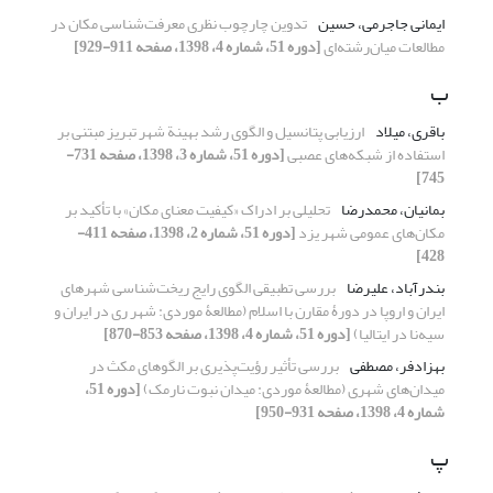
ایمانی جاجرمی، حسین
تدوین چارچوب نظری معرفت‌شناسی مکان در
مطالعات میان‌رشته‌ای
[دوره 51، شماره 4، 1398، صفحه 911-929]
ب
باقری، میلاد
ارزیابی پتانسیل و الگوی رشد بهینة شهر تبریز مبتنی بر
استفاده از شبکه‌های عصبی
[دوره 51، شماره 3، 1398، صفحه 731-
745]
بمانیان، محمدرضا
تحلیلی بر ادراک «کیفیت معنای مکان» با تأکید بر
مکان‌های عمومی شهر یزد
[دوره 51، شماره 2، 1398، صفحه 411-
428]
بندرآباد، علیرضا
بررسی تطبیقی الگوی رایج ریخت‏‌شناسی شهرهای
ایران و اروپا در دورۀ مقارن با اسلام (مطالعۀ موردی: شهر ری در ایران و
سیه‌نا در ایتالیا)
[دوره 51، شماره 4، 1398، صفحه 853-870]
بهزادفر، مصطفی
بررسی تأثیر رؤیت‌پذیری بر الگوهای مکث در
میدان‌های شهری (مطالعۀ موردی: میدان نبوت نارمک)
[دوره 51،
شماره 4، 1398، صفحه 931-950]
پ