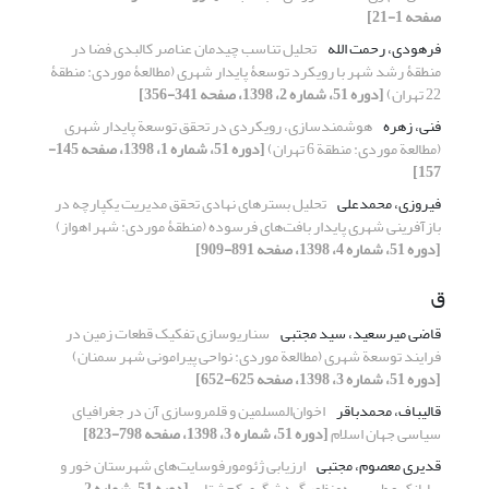
صفحه 1-21]
فرهودی، رحمت الله
تحلیل تناسب چیدمان عناصر کالبدی فضا در
منطقۀ رشد شهر با رویکرد توسعۀ پایدار شهری (مطالعۀ موردی: منطقۀ
22 تهران)
[دوره 51، شماره 2، 1398، صفحه 341-356]
فنی، زهره
هوشمندسازی، رویکردی در تحقق توسعة پایدار شهری
(مطالعة موردی: منطقة 6 تهران)
[دوره 51، شماره 1، 1398، صفحه 145-
157]
فیروزی، محمدعلی
تحلیل بسترهای نهادی تحقق مدیریت یکپارچه در
بازآفرینی شهری پایدار بافت‌های فرسوده (منطقۀ موردی: شهر اهواز)
[دوره 51، شماره 4، 1398، صفحه 891-909]
ق
قاضی میرسعید، سید مجتبی
سناریوسازی تفکیک قطعات زمین در
فرایند توسعة شهری (مطالعة موردی: نواحی پیرامونی شهر سمنان)
[دوره 51، شماره 3، 1398، صفحه 625-652]
قالیباف، محمدباقر
اخوان‌المسلمین و قلمروسازی آن در جغرافیای
سیاسی جهان اسلام
[دوره 51، شماره 3، 1398، صفحه 798-823]
قدیری معصوم، مجتبی
ارزیابی ژئومورفوسایت‌های شهرستان خور و
بیابانک و طبس به‌منظور گردشگری کم‌شتاب
[دوره 51، شماره 2،