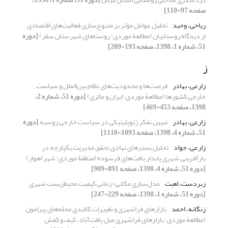
صفحه 97-110]
ریاحی، وحید
تحلیل عوامل مؤثر بر متنوع‌سازی فعالیت‌های اقتصادی
از دیدگاه روستاییان (مطالعة موردی: روستاهای شهرستان سقز)
[دوره
51، شماره 1، 1398، صفحه 193-209]
ز
زارعی، بهادر
فرصت‌ها و محدودیت‌های نظام بین‌الملل و سیاست
خارجی کشورها (مطالعۀ موردی: ایران و مالزی)
[دوره 51، شماره 2،
1398، صفحه 453-469]
زارعی، بهادر
تبیین تفکر ژئوپلیتیکی در سیاست خارجی روسیه
[دوره
51، شماره 4، 1398، صفحه 1093-1110]
زارعی، جواد
تحلیل بسترهای نهادی تحقق مدیریت یکپارچه در
بازآفرینی شهری پایدار بافت‌های فرسوده (منطقۀ موردی: شهر اهواز)
[دوره 51، شماره 4، 1398، صفحه 891-909]
زبردست، لعبت
مدل‌سازی مکانی-زمانی کیفیت محیط‌زیست شهری
[دوره 51، شماره 1، 1398، صفحه 229-247]
زنگانه، احمد
بازارهای فراشهری و تغییرات کالبدی محله‌های پیرامون
(مطالعۀ موردی: بازارهای فراشهری مبل یافت‌آباد، کیف و کفش