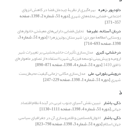
داودپور، زهره
بهره‌گیری از نظریۀ چیدمان فضا در کاهش انزوای
اجتماعی-فضایی محله‌های شهری
[دوره 51، شماره 2، 1398، صفحه
357-371]
دربان آستانه، علیرضا
تحلیل فضایی دارایی‌های معیشتی خانوارهای
روستایی (مطالعة موردی: شهرستان بوئین‌زهرا)
[دوره 51، شماره 3،
1398، صفحه 693-714]
درخشانی، کبری
مدل‌سازی تأثیرات حاشیه‌نشینی بر تغییرات شهر
ارومیه و پیش‌بینی توسعه فیزیکی شهربا استفاده از تصاویر ماهواره‌ای
تا افق 1410
[دوره 51، شماره 4، 1398، صفحه 871-890]
درویشی بلورانی، علی
مدل‌سازی مکانی-زمانی کیفیت محیط‌زیست
شهری
[دوره 51، شماره 1، 1398، صفحه 229-247]
ذ
ذکی، یاشار
تبیین نقش آسیای جنوب غربی در آیندۀ نظام اقتصاد
جهانی
[دوره 51، شماره 4، 1398، صفحه 1111-1130]
ذکی، یاشار
اخوان‌المسلمین و قلمروسازی آن در جغرافیای سیاسی
جهان اسلام
[دوره 51، شماره 3، 1398، صفحه 798-823]