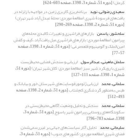
کرمان)
[دوره 51، شماره 3، 1398، صفحه 603-624]
سعیدی رضوانی، نوید
برنامه‌ریزی کاربری زمین در مواجهه با زلزله در
بافت‌های فرسودۀ شهری (مطالعۀ موردی: محلۀ عبدل‌آباد شهر تهران)
[دوره 51، شماره 2، 1398، صفحه 269-290]
سلحشور، یاسمن
بازارهای فراشهری و تغییرات کالبدی محله‌های
پیرامون (مطالعۀ موردی: بازارهای فراشهری مبل یافت‌آباد، کیف و کفش
امین‌الملک و آلومینیوم قلعه‌مرغی)
[دوره 51، شماره 1، 1398، صفحه
57-77]
سلمان ماهینی، عبدالرسول
ارزیابی و سنجش فضایی محیط‌زیست
شهری با رویکرد شهر سبز (مطالعة موردی: کلان‌شهر تهران)
[دوره 51،
شماره 1، 1398، صفحه 111-127]
سلمانی، محمد
ارزیابی ژئومورفوسایت‌های شهرستان خور و بیابانک و
طبس به‌منظور گردشگری کم‌شتاب
[دوره 51، شماره 2، 1398، صفحه
493-512]
سلمانی، محمد
سنجش و تحلیل وضعیت آگاهی محیط‌زیستی در
سکونتگاه‌های روستایی پیرامون شهر یاسوج
[دوره 51، شماره 3،
1398، صفحه 783-796]
سلیمانی، محمد
تحلیل آثار سیاست‌های جهانی بر غیررسمی‌شدن
فضای شهری (مطالعه موردی: کشورهای جنوب)
[دوره 51، شماره 3،