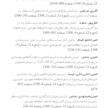
51، شماره 4، 1398، صفحه 989-1010]
اکبری، مرتضی
شناسایی و اولویت‌بندی فرصت‌های کسب‌وکار در
منطقۀ آزاد تجاری ارس
[دوره 51، شماره 2، 1398، صفحه 291-306]
امان‌پور، سعید
تحلیل بسترهای نهادی تحقق مدیریت یکپارچه در
بازآفرینی شهری پایدار بافت‌های فرسوده (منطقۀ موردی: شهر اهواز)
[دوره 51، شماره 4، 1398، صفحه 891-909]
امیرحاجلو، الهام
تحلیل آثار سیاست‌های جهانی بر غیررسمی‌شدن
فضای شهری (مطالعه موردی: کشورهای جنوب)
[دوره 51، شماره 3،
1398، صفحه 531-550]
امینی، عباس
تبیین محیطی پدیدآیی و ناپایایی سکونتگاه‌های روستایی
با رویکرد ارزیابی چندمعیارۀ فضایی (GIS-MCE) در استان اصفهان
[دوره 51، شماره 2، 1398، صفحه 323-340]
امینی حاجی باشی، مهسا
بررسی تطبیقی الگوی رایج ریخت‏‌شناسی
شهرهای ایران و اروپا در دورۀ مقارن با اسلام (مطالعۀ موردی: شهر ری
در ایران و سیه‌نا در ایتالیا)
[دوره 51، شماره 4، 1398، صفحه 853-
870]
امینی فسخودی، عباس
ارزیابی میزان اثرگذاری عناصر ساختاری سطح
زمین بر تناسب اراضی برای کاربری‌ها مختلف (مطالعة موردی:
شهرستان ارومیه)
[دوره 51، شماره 1، 1398، صفحه 41-56]