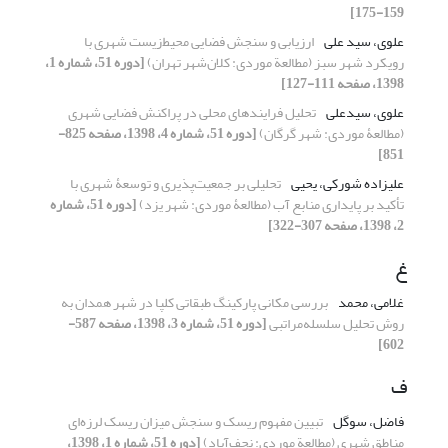
159-175]
علوی، سید علی
ارزیابی و سنجش فضایی محیط‌زیست شهری با
رویکرد شهر سبز (مطالعة موردی: کلان‌شهر تهران)
[دوره 51، شماره 1،
1398، صفحه 111-127]
علوی، سیدعلی
تحلیل فرایندهای محلی در پراکنش فضایی شهری
(مطالعۀ موردی: شهر گرگان)
[دوره 51، شماره 4، 1398، صفحه 825-
851]
علیزاده شورکی، یحیی
تحلیلی بر جمعیت‌پذیری و توسعۀ شهری با
تأکید بر پایداری منابع آب (مطالعۀ موردی: شهر یزد)
[دوره 51، شماره
2، 1398، صفحه 307-322]
غ
غلامی، محمد
بررسی مکانی پارکینگ طبقاتی کلپا در شهر همدان به‌
روش تحلیل سلسله‌مراتبی
[دوره 51، شماره 3، 1398، صفحه 587-
602]
ف
فاضل، سوگل
تبیین مفهوم ریسک و سنجش میزان ریسک لرزه‌ای
مناطق شهری (مطالعة موردی: نجف‌آباد)
[دوره 51، شماره 1، 1398،