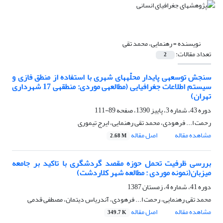
نویسنده =
رهنمایی، محمد تقی
تعداد مقالات:
2
سنجش توسعه‎ی پایدار محلّه‎های شهری با استفاده از منطق فازی و
سیستم اطلاعات جغرافیایی (مطالعه‎ی موردی: منطقه‎ی 17 شهرداری
تهران)
دوره 43، شماره 3، پاییز 1390، صفحه
89-111
رحمت ا... فرهودی، محمد تقی رهنمایی، ایرج تیموری
مشاهده مقاله
اصل مقاله
2.68 M
بررسی ظرفیت تحمل حوزه مقصد گردشگری با تاکید بر جامعه
میزبان(نمونه موردی : مطالعه شهر کلاردشت)
دوره 41، شماره 4، زمستان 1387
محمد تقی رهنمایی، رحمت ا... فرهودی، آندریاس دیتمان، مصطفی قدمی
مشاهده مقاله
اصل مقاله
349.7 K