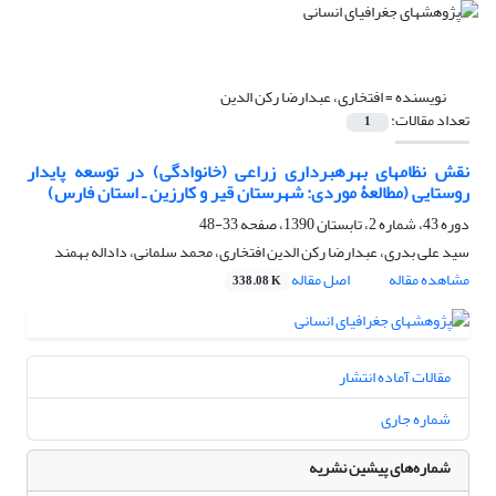
نویسنده =
افتخاری، عبدارضا رکن الدین
تعداد مقالات:
1
نقش نظام‎های بهره‎برداری زراعی (خانوادگی) در توسعه پایدار
روستایی (مطالعۀ موردی: شهرستان قیر و کارزین ـ استان فارس)
دوره 43، شماره 2، تابستان 1390، صفحه
33-48
سید علی بدری، عبدارضا رکن الدین افتخاری، محمد سلمانی، داداله بهمند
مشاهده مقاله
اصل مقاله
338.08 K
مقالات آماده انتشار
شماره جاری
شماره‌های پیشین نشریه