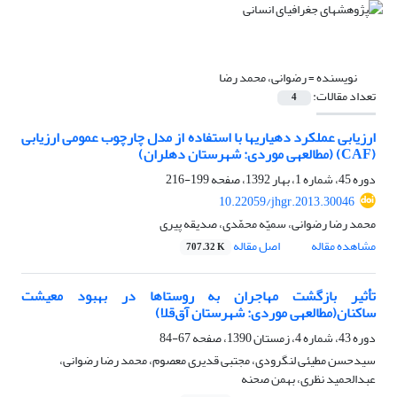
نویسنده =
رضوانی، محمد رضا
تعداد مقالات:
4
ارزیابی عملکرد دهیاری‎ها با استفاده از مدل چارچوب عمومی ارزیابی
(CAF) (مطالعه‎ی موردی: شهرستان دهلران)
دوره 45، شماره 1، بهار 1392، صفحه
199-216
10.22059/jhgr.2013.30046
محمد رضا رضوانی، سمیّه محمّدی، صدیقه پیری
مشاهده مقاله
اصل مقاله
707.32 K
تأثیر بازگشت مهاجران به روستاها در بهبود معیشت
ساکنان(مطالعه‎ی موردی: شهرستان آق‌قلا)
دوره 43، شماره 4، زمستان 1390، صفحه
67-84
سیدحسن مطیئی لنگرودی، مجتبی قدیری معصوم، محمد رضا رضوانی،
عبدالحمید نظری، بهمن صحنه