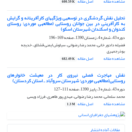
مشاهده مقاله
اصل مقاله
600.59 K
تحلیل نقش گردشگری در توسعه‎ی ویژگی‎های کارآفرینانه و گرایش
به کارآفرینی در بین جوانان روستایی (مطالعه‎ی موردی: روستای
کندوان و اسکندان شهرستان اسکو)
دوره 43، شماره 4، زمستان 1390، صفحه
169-196
فضیله دادور خانی، محمد رضا رضوانی، سیاوش ایمنی قشلاق، خدیجه
بوذرجمهری
مشاهده مقاله
اصل مقاله
682.49 K
نقش مهاجرت فصلی نیروی کار در معیشت خانوارهای
روستایی(مطالعه‎ی موردی: شهرستان سروآباد ـ استان کردستان)
دوره 43، شماره 3، پاییز 1390، صفحه
111-127
محمد سلمانی، محمد رضا رضوانی، مهدی پور طاهری، فرزاد ویسی
مشاهده مقاله
اصل مقاله
1.3 M
مقالات آماده انتشار