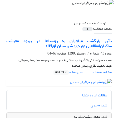
نویسنده =
صحنه، بهمن
تعداد مقالات:
1
تأثیر بازگشت مهاجران به روستاها در بهبود معیشت
ساکنان(مطالعه‎ی موردی: شهرستان آق‌قلا)
دوره 43، شماره 4، زمستان 1390، صفحه
67-84
سیدحسن مطیئی لنگرودی، مجتبی قدیری معصوم، محمد رضا رضوانی،
عبدالحمید نظری، بهمن صحنه
مشاهده مقاله
اصل مقاله
600.59 K
مقالات آماده انتشار
شماره جاری
شماره‌های پیشین نشریه