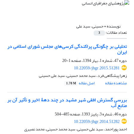
نویسنده =
حسینی، سید علی
تعداد مقالات:
3
تحلیلی بر چگونگی پراکندگی کرسی‌های مجلس شورای اسلامی در
ایران
دوره 47، شماره 1، بهار 1394، صفحه
1-20
10.22059/jhgr.2015.51281
زهرا پیشگاهی فرد، سید محمد حسینی، سید علی حسینی
مشاهده مقاله
اصل مقاله
1.78 M
بررسی گسترش افقی شهر مشهد در چند دهۀ اخیر و تأثیر آن بر
منابع آب
دوره 46، شماره 3، پاییز 1393، صفحه
485-504
10.22059/jhgr.2014.51282
احمد پوراحمد، سید علی حسینی، سید محمد حسینی، محمد نصیری