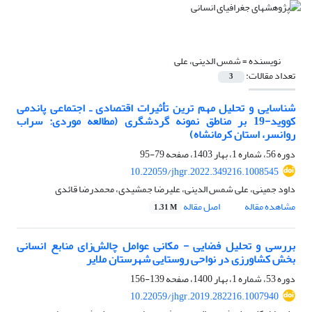
نویسنده =
شمس الدینی، علی
تعداد مقالات:
3
شناسایی و تحلیل مهم ترین تأثیرات اقتصادی ـ اجتماعی پاندمی
کووید-19 بر مناطق نمونه گردشگری (مطالعه موردی: سراب
روانسر، استان کرمانشاه)
دوره 56، شماره 1، بهار 1403، صفحه
79-95
10.22059/jhgr.2022.349216.1008545
داود جمینی، علی شمس الدینی، علیرضا جمشیدی، محمدرضا قائدی
مشاهده مقاله
اصل مقاله
1.31 M
بررسی و تحلیل فضایی - مکانی عوامل چالش‌زای منابع انسانی
بخش کشاورزی در نواحی روستایی شهرستان ملایر
دوره 53، شماره 1، بهار 1400، صفحه
139-156
10.22059/jhgr.2019.282216.1007940