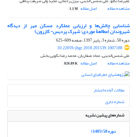
علیرضا تکلو، علی شمس الدینی، بیژن رحمانی، مجید ولی شریعت پناهی
مشاهده مقاله
اصل مقاله
1.1 M
شناسایی چالش‌ها و ارزیابی عملکرد مسکن مهر از دیدگاه
شهروندان (مطالعۀ موردی: شهرک پردیس- کازرون)
دوره 50، شماره 3، پاییز 1397، صفحه
609-625
10.22059/jhgr.2018.201539.1007188
علی شمس‌الدینی، عماد صفاریان، محمد رضا نکویی بخش
مشاهده مقاله
اصل مقاله
820.89 K
مقالات آماده انتشار
شماره جاری
شماره‌های پیشین نشریه
دوره 58 (1405)