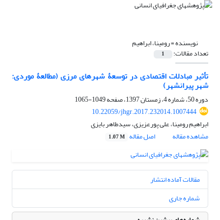
نویسنده =
رومینا، ابراهیم
تعداد مقالات:
1
تأثیر مبادلات اقتصادی در توسعۀ شهرهای مرزی (مطالعۀ موردی:
شهر پیرانشهر)
دوره 50، شماره 4، زمستان 1397، صفحه
1049-1065
10.22059/jhgr.2017.232014.1007444
ابراهیم رومینا، علی پورعزیزی، سیدطاهر بایزی
مشاهده مقاله
اصل مقاله
1.07 M
مقالات آماده انتشار
شماره جاری
شماره‌های پیشین نشریه