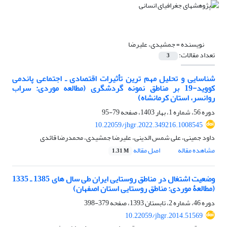
نویسنده =
جمشیدی، علیرضا
تعداد مقالات:
3
شناسایی و تحلیل مهم ترین تأثیرات اقتصادی ـ اجتماعی پاندمی
کووید-19 بر مناطق نمونه گردشگری (مطالعه موردی: سراب
روانسر، استان کرمانشاه)
دوره 56، شماره 1، بهار 1403، صفحه
79-95
10.22059/jhgr.2022.349216.1008545
داود جمینی، علی شمس الدینی، علیرضا جمشیدی، محمدرضا قائدی
مشاهده مقاله
اصل مقاله
1.31 M
وضعیت اشتغال در مناطق روستایی ایران طی سال های 1385 ـ 1335
(مطالعۀ موردی: مناطق روستایی استان اصفهان)
دوره 46، شماره 2، تابستان 1393، صفحه
379-398
10.22059/jhgr.2014.51569