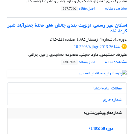
مجتبی قدیری معصوم، حمید برقی، داود جمینی، علیرضا جمشیدی
مشاهده مقاله
اصل مقاله
687.73 K
اسکان غیر رسمی، اولویت بندی چالش های محلۀ جعفرآباد شهر
کرمانشاه
دوره 45، شماره 4، زمستان 1392، صفحه
221-242
10.22059/jhgr.2013.36144
علیرضا جمشیدی، داود جمینی، معصومه جمشیدی، رامین چراغی
مشاهده مقاله
اصل مقاله
630.78 K
مقالات آماده انتشار
شماره جاری
شماره‌های پیشین نشریه
دوره 58 (1405)