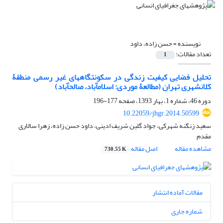
نویسنده =
حسن زاده، داود
تعداد مقالات:
1
تحلیل فضایی کیفیت زندگی در سکونتگاه‎های غیر رسمی منطقۀ
کلانشهری تهران (مطالعۀ موردی: اسلام‎آباد، صالح‎آباد)
دوره 46، شماره 1، بهار 1393، صفحه
177-196
10.22059/jhgr.2014.50599
سعید زنگنه شهرکی، جواد گلین شریف ادینی، داود حسن زاده، زهرا سالاری
مقدم
مشاهده مقاله
اصل مقاله
730.55 K
مقالات آماده انتشار
شماره جاری