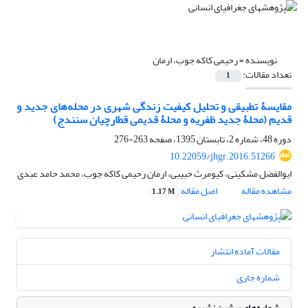
نویسنده =
رحیمی کاکه جوب، ارمان
تعداد مقالات:
1
مقایسۀ تطبیقی و تحلیل کیفیت زندگی شهری در محله‌های جدید و
قدیم (محلۀ جدید ظفریه و محلۀ قدیمی قطارچیان سنندج)
دوره 48، شماره 2، تابستان 1395، صفحه
263-276
10.22059/jhgr.2016.51266
ابوالفضل مشکینی، کیومرث حبیبی، ارمان رحیمی کاکه جوب، محمد حامد عبدی
مشاهده مقاله
اصل مقاله
1.17 M
مقالات آماده انتشار
شماره جاری
شماره‌های پیشین نشریه