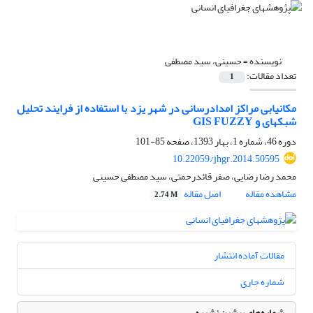
نویسنده =
حسینی، سید مصطفی
تعداد مقالات:
1
مکان‎یابی مراکز امدادرسانی در شهر یزد با استفاده از فرایند تحلیل
شبکه‎ای و GIS FUZZY
دوره 46، شماره 1، بهار 1393، صفحه
85-101
10.22059/jhgr.2014.50595
محمد رضا رضایی، صفر قائدرحمتی، سید مصطفی حسینی
مشاهده مقاله
اصل مقاله
2.74 M
مقالات آماده انتشار
شماره جاری
شماره‌های پیشین نشریه