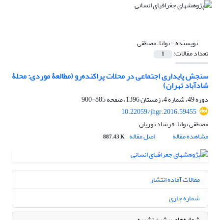
نویسنده =
توانا، مصطفی
تعداد مقالات:
1
سنجش پایداری اجتماعی در محلات پراکنده‌رو (مطالعۀ موردی: محلۀ
شادآباد تهران)
دوره 49، شماره 4، زمستان 1396، صفحه
885-900
10.22059/jhgr.2016.59455
مصطفی توانا، فرشاد نوریان
مشاهده مقاله
اصل مقاله
887.43 K
مقالات آماده انتشار
شماره جاری
شماره‌های پیشین نشریه