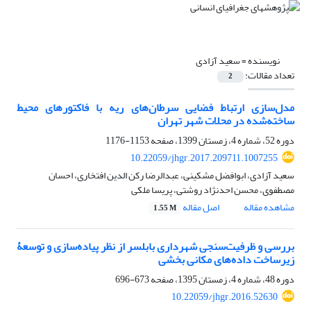
نویسنده =
سعید آزادی
تعداد مقالات:
2
مدل‌‌سازی ارتباط فضایی سرطان‌‌های ریه با فاکتورهای محیط
ساخته‌‌شده در محلات شهر تهران
دوره 52، شماره 4، زمستان 1399، صفحه
1153-1176
10.22059/jhgr.2017.209711.1007255
سعید آزادی، ابوافضل مشکینی، عبدالرضا رکن الدین افتخاری، احسان
مصطفوی، محسن احدنژاد روشتی، پریسا ملکی
مشاهده مقاله
اصل مقاله
1.55 M
بررسی و ظرفیت‌سنجی شهرداری بابلسر از نظر پیاده‌سازی و توسعۀ
زیرساخت داده‌های مکانی بخشی
دوره 48، شماره 4، زمستان 1395، صفحه
673-696
10.22059/jhgr.2016.52630