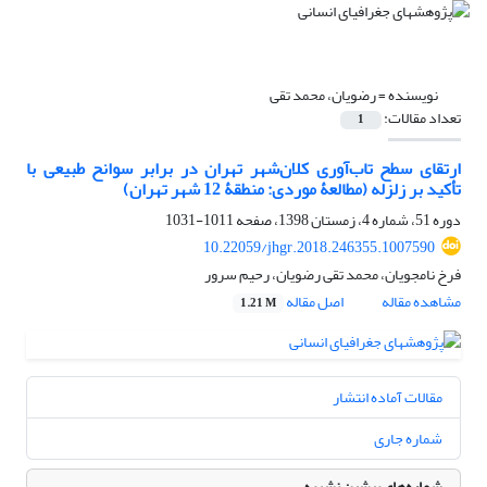
نویسنده =
رضویان، محمد تقی
تعداد مقالات:
1
ارتقای سطح تاب‌آوری کلان‌شهر تهران در برابر سوانح طبیعی با
تأکید بر زلزله (مطالعۀ موردی: منطقۀ 12 شهر تهران)
دوره 51، شماره 4، زمستان 1398، صفحه
1011-1031
10.22059/jhgr.2018.246355.1007590
فرخ نامجویان، محمد تقی رضویان، رحیم سرور
مشاهده مقاله
اصل مقاله
1.21 M
مقالات آماده انتشار
شماره جاری
شماره‌های پیشین نشریه