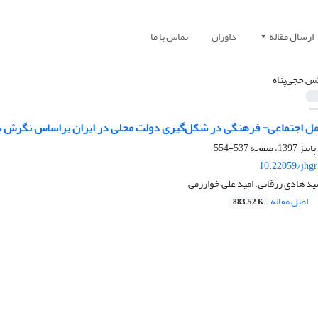
ارسال مقاله
داوران
تماس با ما
س حجی‌پناه
مل اجتماعی- فرهنگی در شکل‌گیری دولت محلی در ایران براساس نگرش
537-554
10.22059/jhgr
د هادی زرقانی، امید علی خوارزمی
اصل مقاله
883.52 K