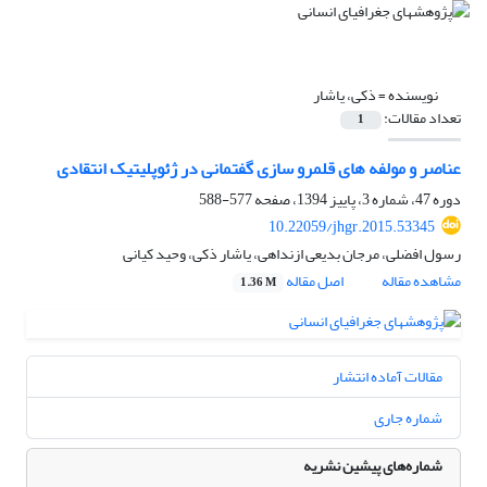
نویسنده =
ذکی، یاشار
تعداد مقالات:
1
عناصر و مولفه های قلمرو سازی گفتمانی در ژئوپلیتیک انتقادی
دوره 47، شماره 3، پاییز 1394، صفحه
577-588
10.22059/jhgr.2015.53345
رسول افضلی، مرجان بدیعی ازنداهی، یاشار ذکی، وحید کیانی
مشاهده مقاله
اصل مقاله
1.36 M
مقالات آماده انتشار
شماره جاری
شماره‌های پیشین نشریه