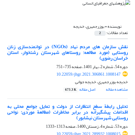
نویسنده =
بوزرجمهری، خدیجه
تعداد مقالات:
2
نقش سازمان‏‏ های مردم‏ نهاد (NGOs) در توانمندسازی زنان
روستایی (مورد مطالعه: روستاهای شهرستان رشتخوار، استان
خراسان رضوی)
دوره 54، شماره 2، بهار 1401، صفحه
735-751
10.22059/jhgr.2021.306861.1008147
خدیجه بوزرجمهری، خدیجه جوانی
مشاهده مقاله
اصل مقاله
673.3 K
تحلیل رابطة سطح انتظارات از دولت و تمایل جوامع محلی به
اقدامات پیشگیرانه در برابر مخاطرات (مطالعة موردی: نواحی
روستایی شهرستان نیشابور)
دوره 53، شماره 4، زمستان 1400، صفحه
1313-1333
10.22059/jhgr.2021.289932.1008015