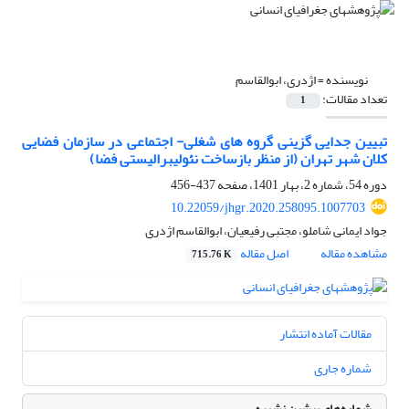
نویسنده =
اژدری، ابوالقاسم
تعداد مقالات:
1
تبیین جدایی‏ گزینی گروه ‏های شغلی- اجتماعی در سازمان فضایی
کلان ‏شهر تهران (از منظر بازساخت نئولیبرالیستی فضا)
دوره 54، شماره 2، بهار 1401، صفحه
437-456
10.22059/jhgr.2020.258095.1007703
جواد ایمانی شاملو، مجتبی رفیعیان، ابوالقاسم اژدری
مشاهده مقاله
اصل مقاله
715.76 K
مقالات آماده انتشار
شماره جاری
شماره‌های پیشین نشریه