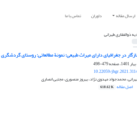
ارسال مقاله
داوران
تماس با ما
یه ذوالفقاری طهرانی
گار در جغرافیای دارای میراث طبیعی؛ نمونة مطالعاتی: روستای گردشگری اب
479-498
10.22059/jhgr.2021.311
هرانی، محمدجواد مهدوی نژاد، بهروز منصوری، مجتبی انصاری
اصل مقاله
618.62 K