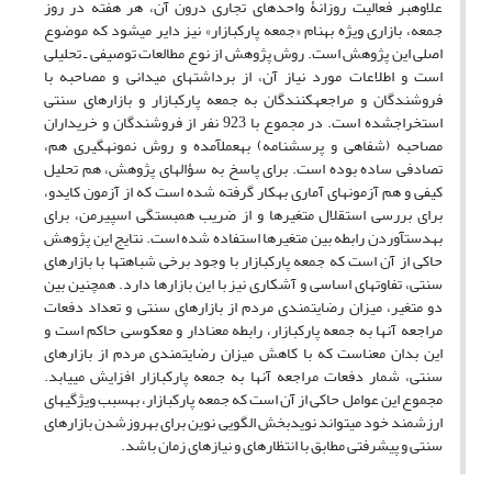
علاوه‎بر فعالیت روزانۀ واحدهای تجاری درون آن، هر هفته در روز
جمعه، بازاری ویژه به‎نام «جمعه ‎پارک‎بازار» نیز دایر می‎شود که موضوع
اصلی این پژوهش است. روش پژوهش از نوع مطالعات توصیفی ـ تحلیلی
است و اطلاعات مورد نیاز آن، از برداشت‎های میدانی و مصاحبه با
فروشندگان و مراجعه‎کنندگان به جمعه پارک‎بازار و بازارهای سنتی
استخراج‎شده است. در مجموع با 923 نفر از فروشندگان و خریداران
مصاحبه (شفاهی و پرسش‎نامه) به‎عمل‎آمده و روش نمونه‎گیری هم،
تصادفی ساده بوده است. برای پاسخ به سؤال‎های پژوهش، هم تحلیل
کیفی و هم آزمون‎های آماری به‎کار گرفته شده است که از آزمون کای‎دو،
برای بررسی استقلال متغیرها و از ضریب همبستگی اسپیرمن، برای
به‎دست‎آوردن رابطه بین متغیرها استفاده شده است. نتایج این پژوهش
حاکی از آن است که جمعه ‎پارک‎بازار با وجود برخی شباهت‎ها با بازارهای
سنتی، تفاوت‎های اساسی و آشکاری نیز با این بازارها دارد. همچنین بین
دو متغیر، میزان رضایت‎مندی مردم از بازارهای سنتی و تعداد دفعات
مراجعه آنها به جمعه پارک‎بازار، رابطه معنادار و معکوسی حاکم است و
این بدان معناست که با کاهش میزان رضایت‎مندی مردم از بازارهای
سنتی، شمار دفعات مراجعه آنها به جمعه پارک‎بازار افزایش می‎یابد.
مجموع این عوامل حاکی از آن است که جمعه پارک‎بازار، به‎سبب ویژگی‎های
ارزشمند خود می‎تواند نویدبخش الگویی نوین برای به‎روزشدن بازارهای
سنتی و پیشرفتی مطابق با انتظارهای و نیازهای زمان باشد.