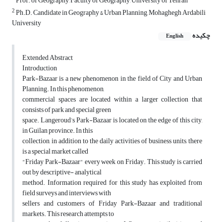
Prof. of Geography, Faculty of Geography, University of Tehran
2
Ph.D. Candidate in Geography & Urban Planning, Mohaghegh Ardabili
University
چکیده
English
Extended Abstract
Introduction
Park-Bazaar is a new phenomenon in the field of City and Urban
Planning. In this phenomenon,
commercial spaces are located within a larger collection that
consists of park and special green
space. Langeroud’s Park-Bazaar is located on the edge of this city,
in Guilan province. In this
collection, in addition to the daily activities of business units, there
is a special market called
"Friday Park-Bazaar" every week on Friday. This study is carried
out by descriptive- analytical
method. Information required for this study has exploited from
field surveys and interviews with
sellers and customers of Friday Park-Bazaar and traditional
markets. This research attempts to