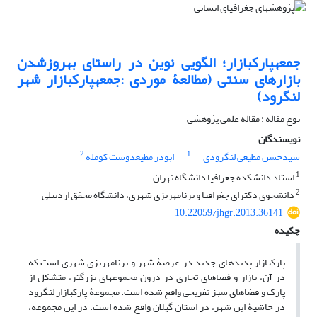
جمعه‎پارک‎بازار؛‌ الگویی نوین در راستای به‎روزشدن
بازارهای سنتی (مطالعۀ موردی :جمعه‎پارک‎بازار شهر
لنگرود)
نوع مقاله : مقاله علمی پژوهشی
نویسندگان
2
1
سیدحسن مطیعی لنگرودی
ابوذر مطیع‎دوست کومله
1
استاد دانشکده جغرافیا دانشگاه تهران
2
دانشجوی دکترای جغرافیا و برنامه‎ریزی شهری، دانشگاه محقق اردبیلی
10.22059/jhgr.2013.36141
چکیده
پارک‎بازار پدیده‎ای جدید در عرصۀ شهر و برنامه‎ریزی شهری است که
در آن، بازار و فضاهای تجاری در درون مجموعه‎ای بزرگتر، متشکل از
پارک و فضاهای سبز تفریحی واقع شده است. مجموعۀ پارک‎بازار لنگرود
در حاشیۀ این شهر، در استان گیلان واقع شده است. در این مجموعه،