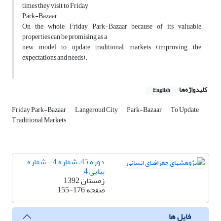
times they visit to Friday
Park-Bazaar.
On the whole, Friday Park-Bazaar because of its valuable
properties can be promising as a
new model to update traditional markets (improving the
expectations and needs).
کلیدواژه‌ها
English
Friday Park-Bazaar
Langeroud City
Park-Bazaar
To Update
Traditional Markets
دوره 45، شماره 4 - شماره
پیاپی 4
زمستان 1392
صفحه
155-176
فایل ها