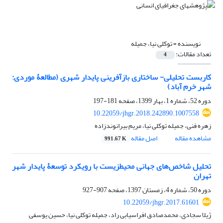
نویسنده =
توکلی نیا، جمیله
تعداد مقالات:
4
کاربست تحلیلی- ساختاری بازآفرینی پایدار شهری (مطالعۀ موردی:
شهر خرم‏ آباد)
دوره 52، شماره 1، بهار 1399، صفحه
181-197
10.22059/jhgr.2018.242890.1007558
زهره فنی، جمیله توکلی نیا، مریم بیرانوندزاده
مشاهده مقاله
اصل مقاله
991.67 K
تحلیل شاخص‌های جهانی محیطزیست با رویکرد توسعۀ پایدار شهر
تهران
دوره 50، شماره 4، زمستان 1397، صفحه
907-927
10.22059/jhgr.2017.61601
ژیلا سجادی، محمدصادق افراسیابی راد، جمیله توکلی نیا، حسین یوسفی