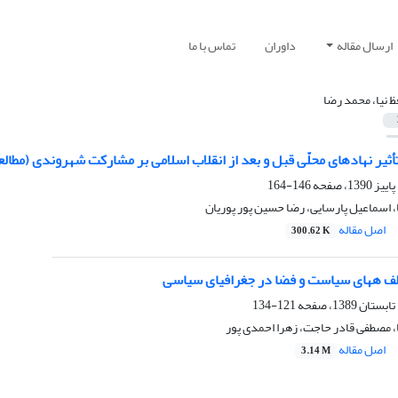
ارسال مقاله
داوران
تماس با ما
ظ نیا، محمد رضا
دهای محلّی قبل و بعد از انقلاب اسلامی بر مشارکت شهروندی (مطالعه‎ی موردی: خانه‎ی انصاف و شوراهای حل اختلا
146-164
، اسماعیل پارسایی، رضا حسین پور پوریان
اصل مقاله
300.62 K
ف ههای سیاست و فضا در جغرافیای سیاسی
121-134
، مصطفی قادر حاجت، زهرا احمدی پور
اصل مقاله
3.14 M