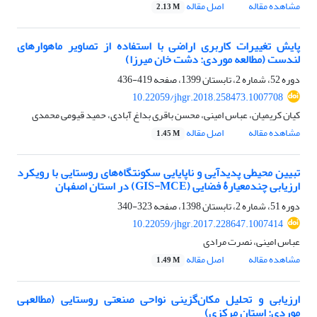
مشاهده مقاله
اصل مقاله
2.13 M
پایش تغییرات کاربری اراضی با استفاده از تصاویر ماهواره‏ای
لندست (مطالعه موردی: دشت خان‏ میرزا)
دوره 52، شماره 2، تابستان 1399، صفحه
419-436
10.22059/jhgr.2018.258473.1007708
کیان کریمیان، عباس امینی، محسن باقری بداغ آبادی، حمید قیومی محمدی
مشاهده مقاله
اصل مقاله
1.45 M
تبیین محیطی پدیدآیی و ناپایایی سکونتگاه‌های روستایی با رویکرد
ارزیابی چندمعیارۀ فضایی (GIS-MCE) در استان اصفهان
دوره 51، شماره 2، تابستان 1398، صفحه
323-340
10.22059/jhgr.2017.228647.1007414
عباس امینی، نصرت مرادی
مشاهده مقاله
اصل مقاله
1.49 M
ارزیابی و تحلیل مکان‌گزینی نواحی صنعتی روستایی (مطالعه‎ی
موردی: استان مرکزی)