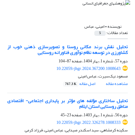
نویسنده =
امینی، عباس
تعداد مقالات:
5
تحلیل نقش برند مکانی روستا و تصویرسازی ذهنی خوب از
کشاورزی در توسعه نظام نوآوری فناورانه روستایی
دوره 57، شماره 1، بهار 1404، صفحه
87-104
10.22059/jhgr.2024.367200.1008643
مسعود نیک‌سیرت، عباس امینی
مشاهده مقاله
اصل مقاله
767.3 K
تحلیل ساختاری مؤلفه های مؤثر بر پایداری اجتماعی- اقتصادی
مناطق روستایی استان ایلام
دوره 56، شماره 1، بهار 1403، صفحه
23-45
10.22059/jhgr.2022.326278.1008333
سکینه کرمشاهی، سید اسکندر صیدایی، عباس امینی، فرزاد کرمی