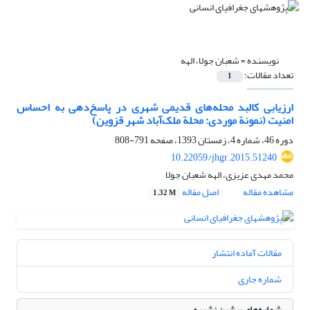
نویسنده =
شعبان جولا، الهه
تعداد مقالات:
1
ارزیابی کالبد محله‌‌‌های قدیمی شهری در پاسخ‌دهی به احساس
امنیت (نمونة موردی: محلة ملک‌آباد شهر قزوین)
دوره 46، شماره 4، زمستان 1393، صفحه
791-808
10.22059/jhgr.2015.51240
محمد مهدی عزیزی، الهه شعبان جولا
مشاهده مقاله
اصل مقاله
1.32 M
مقالات آماده انتشار
شماره جاری
شماره‌های پیشین نشریه