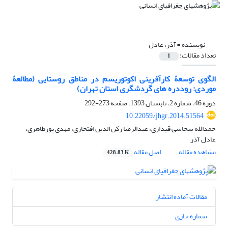
نویسنده =
آذر، عادل
تعداد مقالات:
1
الگوی توسعۀ کارآفرینی اکوتوریسم در مناطق روستایی (مطالعۀ
موردی: روددره های گردشگری استان تهران)
دوره 46، شماره 2، تابستان 1393، صفحه
273-292
10.22059/jhgr.2014.51564
حمدالله سجاسی قیداری، عبدالرضا رکن الدین افتخاری، مهدی پورطاهری،
عادل آذر
مشاهده مقاله
اصل مقاله
428.83 K
مقالات آماده انتشار
شماره جاری