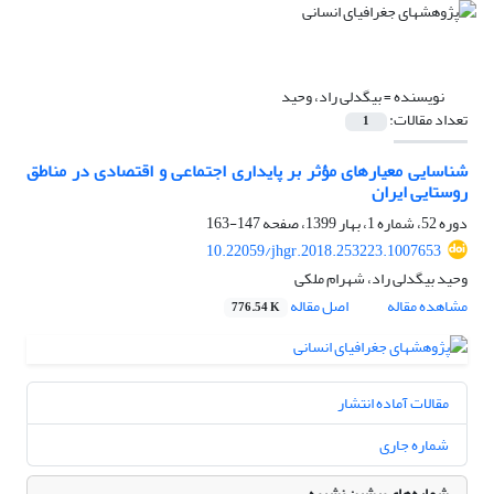
نویسنده =
بیگدلی راد، وحید
تعداد مقالات:
1
شناسایی معیارهای مؤثر بر پایداری اجتماعی و اقتصادی در مناطق
روستایی ایران
دوره 52، شماره 1، بهار 1399، صفحه
147-163
10.22059/jhgr.2018.253223.1007653
وحید بیگدلی راد، شهرام ملکی
مشاهده مقاله
اصل مقاله
776.54 K
مقالات آماده انتشار
شماره جاری
شماره‌های پیشین نشریه