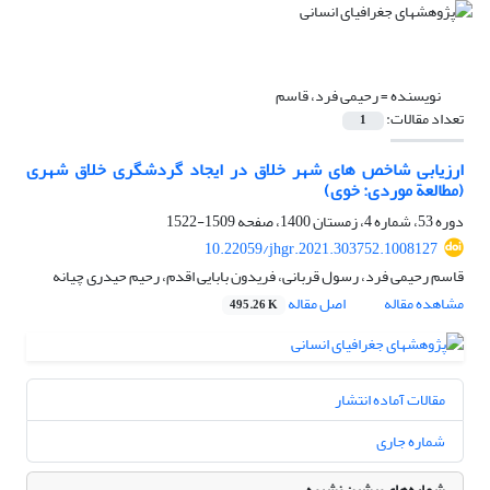
نویسنده =
رحیمی فرد، قاسم
تعداد مقالات:
1
ارزیابی شاخص ‏های شهر خلاق در ایجاد گردشگری خلاق شهری
(مطالعة موردی: خوی)
دوره 53، شماره 4، زمستان 1400، صفحه
1509-1522
10.22059/jhgr.2021.303752.1008127
قاسم رحیمی فرد، رسول قربانی، فریدون بابایی اقدم، رحیم حیدری چیانه
مشاهده مقاله
اصل مقاله
495.26 K
مقالات آماده انتشار
شماره جاری
شماره‌های پیشین نشریه