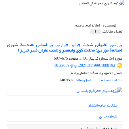
نویسنده =
امان زاده، فاطمه
تعداد مقالات:
1
بررسی تطبیقی شدت جزایر حرارتی بر اساس هندسة شهری
(مطالعة موردی: محلات کوی ولیعصر و شنب غازان شهر تبریز)
دوره 54، شماره 2، بهار 1401، صفحه
675-697
10.22059/jhgr.2021.311999.1008192
حسن محمودزاده، فاطمه امان زاده
مشاهده مقاله
اصل مقاله
688.95 K
مقالات آماده انتشار
شماره جاری
شماره‌های پیشین نشریه