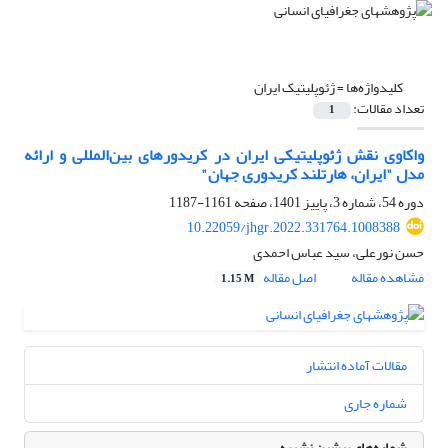
کلیدواژه‌ها =
ژئوپلیتیک ایران
تعداد مقالات:
1
واکاوی نقش ژئوپلیتیکی‌ ایران در کریدور‌های بین‌المللی و ارائه
مدل "ایران، هارتلند کریدوری جهان"
دوره 54، شماره 3، پاییز 1401، صفحه
1161-1187
10.22059/jhgr.2022.331764.1008388
حسن نورعلی، سید عباس احمدی
مشاهده مقاله
اصل مقاله
1.15 M
مقالات آماده انتشار
شماره جاری
شماره‌های پیشین نشریه