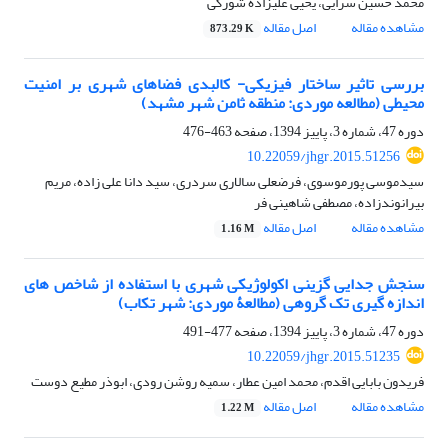
محمد حسین سرایی، یحیی علیزاده شورکی
مشاهده مقاله
اصل مقاله
873.29 K
بررسی تاثیر ساختار فیزیکی- کالبدی فضاهای شهری بر امنیت
محیطی (مطالعه موردی: منطقه ثامن شهر مشهد)
دوره 47، شماره 3، پاییز 1394، صفحه
463-476
10.22059/jhgr.2015.51256
سیدموسی پورموسوی، فرضعلی سالاری سردری، سید دانا علی زاده، مریم
بیرانوندزاده، مصطفی شاهینی فر
مشاهده مقاله
اصل مقاله
1.16 M
سنجش جدایی گزینی اکولوژیکی شهری با استفاده از شاخص های
اندازه گیری تک گروهی (مطالعۀ موردی: شهر تکاب)
دوره 47، شماره 3، پاییز 1394، صفحه
477-491
10.22059/jhgr.2015.51235
فریدون بابایی اقدم، محمد امین عطار، سمیه روشن رودی، ابوذر مطیع دوست
مشاهده مقاله
اصل مقاله
1.22 M