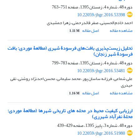
دوره 48، شماره 4، زمستان 1395، صفحه
751-763
10.22059/jhgr.2016.53398
احمد خادم الحسینی، صفر قائدرحمتی، زهرا جمشیدی
مشاهده مقاله
اصل مقاله
1.11 M
تحلیل زیست‌پذیری بافت‌های فرسودۀ شهری (مطالعۀ موردی: بافت
فرسودۀ شهر زنجان)
دوره 48، شماره 4، زمستان 1395، صفحه
783-799
10.22059/jhgr.2016.53481
علی شماعی، فرزانه ساسان پور، محمد سلیمانی، محسن احدنژاد روشتی، تقی
حیدری
مشاهده مقاله
اصل مقاله
1.16 M
ارزیابی کیفیت محیط در محله های تاریخی شهرها (مطالعۀ موردی:
محلۀ نفرآباد شهرری)
دوره 48، شماره 3، پاییز 1395، صفحه
429-439
10.22059/jhgr.2016.51980