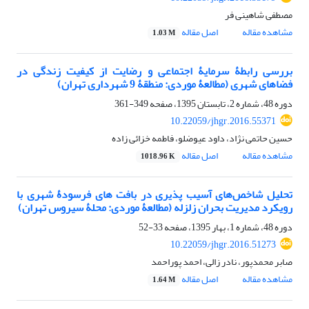
مصطفی شاهینی فر
مشاهده مقاله
اصل مقاله
1.03 M
بررسی رابطۀ سرمایۀ اجتماعی و رضایت از کیفیت زندگی در
فضاهای شهری (مطالعۀ موردی: منطقۀ 9 شهرداری تهران)
دوره 48، شماره 2، تابستان 1395، صفحه
349-361
10.22059/jhgr.2016.55371
حسین حاتمی نژاد، داود عیوضلو، فاطمه خزائی زاده
مشاهده مقاله
اصل مقاله
1018.96 K
تحلیل شاخص‌های آسیب پذیری در بافت های فرسودۀ شهری با
رویکرد مدیریت بحران زلزله (مطالعۀ موردی: محلۀ سیروس تهران)
دوره 48، شماره 1، بهار 1395، صفحه
33-52
10.22059/jhgr.2016.51273
صابر محمدپور، نادر زالی، احمد پوراحمد
مشاهده مقاله
اصل مقاله
1.64 M