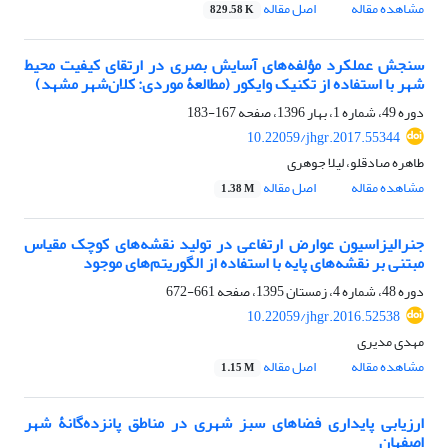
مشاهده مقاله
اصل مقاله
829.58 K
سنجش عملکرد مؤلفه‌های آسایش بصری در ارتقای کیفیت محیط
شهر با استفاده از تکنیک وایکور (مطالعۀ موردی: کلان‌شهر مشهد)
دوره 49، شماره 1، بهار 1396، صفحه
167-183
10.22059/jhgr.2017.55344
طاهره صادقلو، لیلا جوهری
مشاهده مقاله
اصل مقاله
1.38 M
جنرالیزاسیون عوارض ارتفاعی در تولید نقشه‌های کوچک مقیاس
مبتنی بر نقشه‌های پایه با استفاده از الگوریتم‌های موجود
دوره 48، شماره 4، زمستان 1395، صفحه
661-672
10.22059/jhgr.2016.52538
مهدی مدیری
مشاهده مقاله
اصل مقاله
1.15 M
ارزیابی پایداری فضاهای سبز شهری در مناطق پانزده‌گانۀ شهر
اصفهان