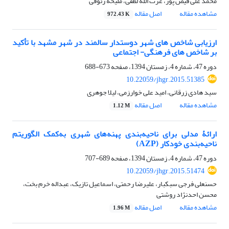
محمد علی فیض پور، عزت الله لطفی، ملیحه رئوفی
مشاهده مقاله
اصل مقاله
972.43 K
ارزیابی شاخص های شهر دوستدار سالمند در شهر مشهد با تأکید
بر شاخص های فرهنگی- اجتماعی
دوره 47، شماره 4، زمستان 1394، صفحه
673-688
10.22059/jhgr.2015.51385
سید هادی زرقانی، امید علی خوارزمی، لیلا جوهری
مشاهده مقاله
اصل مقاله
1.12 M
ارائۀ مدلی برای ناحیه‌بندی پهنه‌های شهری به‌کمک الگوریتم
ناحیه‌بندی خودکار (AZP)
دوره 47، شماره 4، زمستان 1394، صفحه
689-707
10.22059/jhgr.2015.51474
حسنعلی فرجی سبکبار، علیرضا رحمتی، اسماعیل تازیک، عبداله خرم بخت،
محسن احدنژاد روشتی
مشاهده مقاله
اصل مقاله
1.96 M