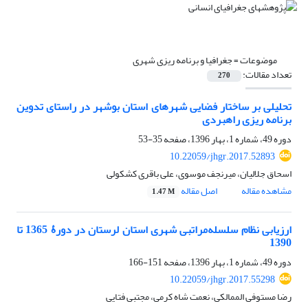
موضوعات =
جغرافیا و برنامه ریزی شهری
تعداد مقالات:
270
تحلیلی بر ساختار فضایی شهرهای استان بوشهر در راستای تدوین
برنامه ریزی راهبردی
دوره 49، شماره 1، بهار 1396، صفحه
35-53
10.22059/jhgr.2017.52893
اسحاق جلالیان، میرنجف موسوی، علی باقری کشکولی
مشاهده مقاله
اصل مقاله
1.47 M
ارزیابی نظام سلسله‌مراتبی شهری استان لرستان در دورۀ 1365 تا
1390
دوره 49، شماره 1، بهار 1396، صفحه
151-166
10.22059/jhgr.2017.55298
رضا مستوفی الممالکی، نعمت شاه کرمی، مجتبی فتایی