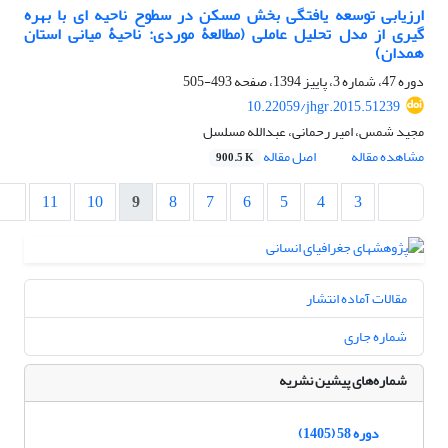
ارزیابی توسعه یافتگی بخش مسکن در سطوح ناحیه ای با بهره
گیری از مدل تحلیل عاملی (مطالعۀ موردی: ناحیۀ میانی استان
همدان)
دوره 47، شماره 3، پاییز 1394، صفحه
493-505
10.22059/jhgr.2015.51239
مجید شمس، امیر رحمانی، عبدالله مسلسل
مشاهده مقاله
اصل مقاله
900.5 K
11
10
9
8
7
6
5
4
3
مقالات آماده انتشار
شماره جاری
شماره‌های پیشین نشریه
دوره 58 (1405)