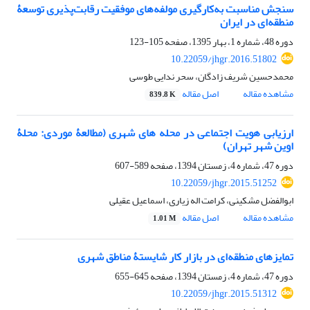
سنجش مناسبت به‌کارگیری مولفه‌های موفقیت رقابت‌پذیری توسعۀ
منطقه‌ای در ایران
دوره 48، شماره 1، بهار 1395، صفحه
105-123
10.22059/jhgr.2016.51802
محمدحسین شریف زادگان، سحر ندایی طوسی
مشاهده مقاله
اصل مقاله
839.8 K
ارزیابی هویت اجتماعی در محله های شهری (مطالعۀ موردی: محلۀ
اوین شهر تهران)
دوره 47، شماره 4، زمستان 1394، صفحه
589-607
10.22059/jhgr.2015.51252
ابوالفضل مشکینی، کرامت اله زیاری، اسماعیل عقیلی
مشاهده مقاله
اصل مقاله
1.01 M
تمایزهای منطقه‌ای در بازار کار شایستۀ مناطق شهری
دوره 47، شماره 4، زمستان 1394، صفحه
645-655
10.22059/jhgr.2015.51312