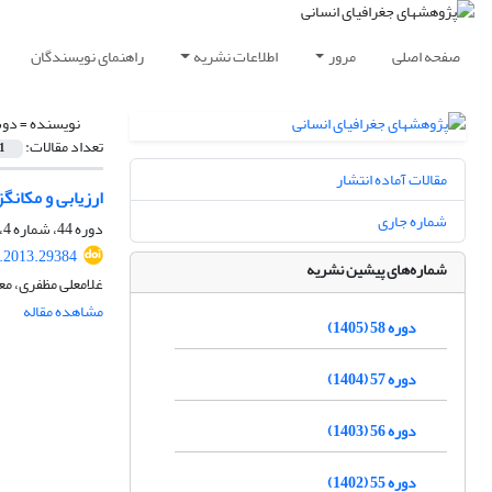
صفحه اصلی
مرور
اطلاعات نشریه
راهنمای نویسندگان
نویسنده =
دوس
تعداد مقالات:
1
مقالات آماده انتشار
ارزیابی و مکان‎گزینی پارک‎های درون شهری منطقه‎ی 1 یزد با استفاده از روش بولین و روش دلفی در سیستم اطلاعات جغرافیایی
شماره جاری
دوره 44، شماره 4، زمستان 1391، صفحه
.2013.29384
شماره‌های پیشین نشریه
غلامعلی مظفری، م
مشاهده مقاله
دوره 58 (1405)
دوره 57 (1404)
دوره 56 (1403)
دوره 55 (1402)