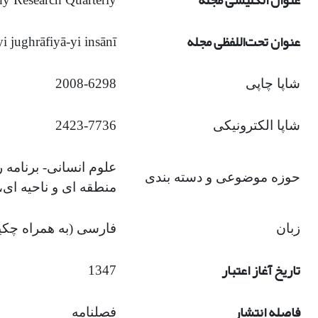
عنوان انگلیسی مجله
عنوان تحت‌اللفظی مجله
i jughrāfiyā-yi insānī
شاپا چاپی
2008-6298
شاپا الکترونیکی
2423-7736
علوم انسانی- برنامه
حوزه موضوعی و دسته بندی
منطقه ای و ناحیه ای
زبان
فارسی (به همراه چکی
تاریخ آغاز اعتبار
1347
فاصله انتشار
فصلنامه