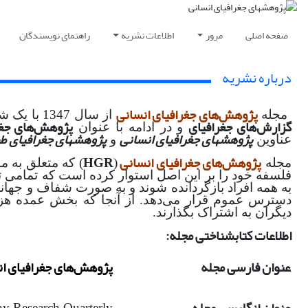
صفحه اصلی
مرور
اطلاعات نشریه
راهنمای نویسندگان
درباره نشریه
پژوهش‌های جغرافیای انسانی
مجله
از سال 1347 با یک شماره ضمیمه مجله دانشکده ادبیات و علوم انسانی منتشر یافت و سپس در مؤسسه جغرافیا تا شماره 20 با عنوان
گزارش‌های جغرافیای
پژوهش‌های جغر
و در ادامه با عنوان
پژوهشهای جغرافیای انسانی
پژوهشهای جغرافیای ط
عناوین
و
پژوهش‌های جغرافیای انسانی
HGR
مجله
(
) که متعلق به 
فلسفه خود را بر این اصل استوار کرده است که تمامی ت
به همه افراد بازگردانده شوند و به صورت شفاف و جهانی
دسترس عموم قرار می‌دهد. از آنجا که بخش عمده هزینه‌
دیگران به اشتراک بگذارند.
اطلاعات کتابشناختی مجله:
عنوان فارسی مجله
پژوهش‌های جغرافیای ا
 Research Quarterly