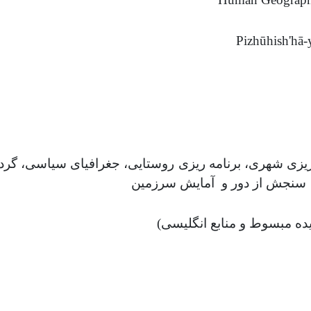
Pizhūhish'hā-y
 ریزی شهری، برنامه ریزی روستایی، جغرافیای سیاسی، گرد
، سنجش از دور و آمایش سرزمین
ده مبسوط و منابع انگلیسی)