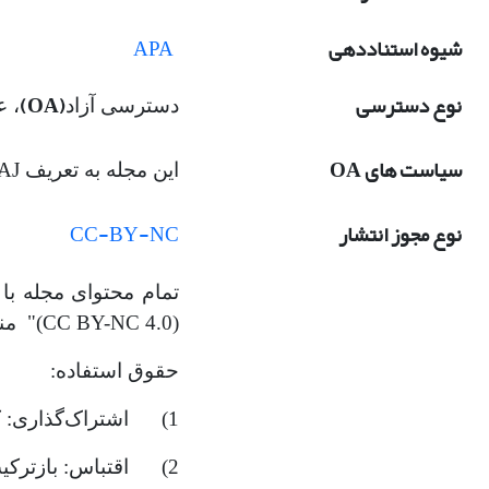
شیوه استناددهی
APA
نوع دسترسی
(
OA
)
دسترسی آزاد
، 
سیاست های
OA
این مجله به تعریف DOAJ از دسترسی باز پایبند است.
نوع مجوز انتشار
CC-BY-NC
تمام محتوای مجله با دسترسی آزا
)" منتشر می‌شود. این مجوز به کاربران اجازه می‌دهد:
BY-NC 4.0
(CC
حقوق استفاده:
1) اشتراک‌گذاری: کپی و بازنشر مطالب در هر رسانه یا قالب.
2) اقتباس: بازترکیب، تغییر و استفاده از مطالب برای هر هدف، حتی اهداف تجاری.