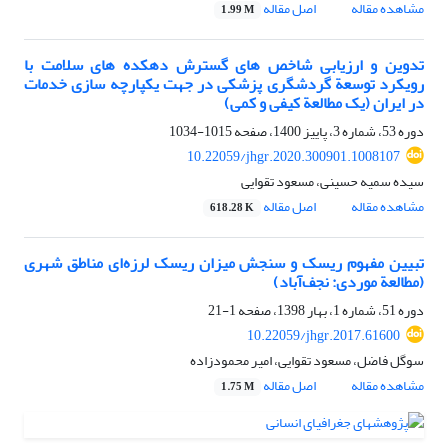
مشاهده مقاله
اصل مقاله
1.99 M
تدوین و ارزیابی شاخص ‏های گسترش دهکده ‏های سلامت با
رویکرد توسعة گردشگری پزشکی در جهت یکپارچه‏ سازی خدمات
در ایران (یک مطالعة کیفی و کمی)
دوره 53، شماره 3، پاییز 1400، صفحه
1015-1034
10.22059/jhgr.2020.300901.1008107
سیده سمیه حسینی، مسعود تقوایی
مشاهده مقاله
اصل مقاله
618.28 K
تبیین مفهوم ریسک و سنجش میزان ریسک لرزه‌ای مناطق شهری
(مطالعة موردی: نجف‌آباد)
دوره 51، شماره 1، بهار 1398، صفحه
1-21
10.22059/jhgr.2017.61600
سوگل فاضل، مسعود تقوایی، امیر محمودزاده
مشاهده مقاله
اصل مقاله
1.75 M