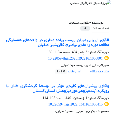
نویسنده =
تقوایی، مسعود
تعداد مقالات:
4
الگوی ارزیابی میزان زیست پیاده مداری در واحدهای همسایگی
مطالعه موردی: مادی نیاصرم، کلان‌شهر اصفهان
دوره 57، شماره 3، پاییز 1404، صفحه
115-139
10.22059/jhgr.2025.392216.1008801
سهیلا رضایی آدریانی، مسعود تقوایی
مشاهده مقاله
اصل مقاله
1.49 M
واکاوی پیشران‌های کلیدی مؤثر بر توسعۀ گردشگری خلاق با
رویکرد آینده‌پژوهی موردپژوهش: استان گلستان
دوره 55، شماره 1، زمستان 1401، صفحه
105-114
10.22059/jhgr.2022.334116.1008415
معصومه مهدیان بهنمیری، مسعود تقوایی