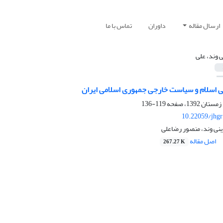
ارسال مقاله
داوران
تماس با ما
ی وند، علی
لی اسلام و سیاست خارجی جمهوری اسلامی ایران
119-136
10.22059/jhgr
زینی وند، منصور رضاعلی
اصل مقاله
267.27 K