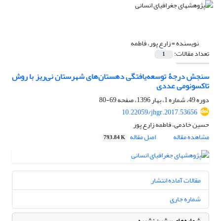
نویسنده =
زارع پور، فاطمه
تعداد مقالات:
1
سنجش درجۀ توسعه‌یافتگی دهستان‌های شهرستان نی‌ریز با روش
تاکسونومی عددی
دوره 49، شماره 1، بهار 1396، صفحه
69-80
10.22059/jhgr.2017.53656
حسین خادمی، فاطمه زارع پور
مشاهده مقاله
اصل مقاله
793.84 K
مقالات آماده انتشار
شماره جاری
شماره‌های پیشین نشریه