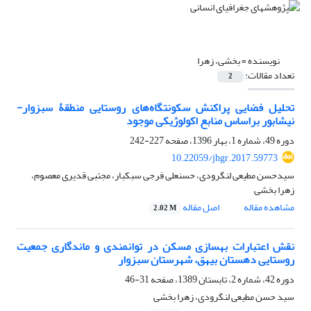
نویسنده =
بخشی، زهرا
تعداد مقالات:
2
تحلیل فضایی پراکنش سکونتگاه‌های روستایی منطقۀ سبزوار-
نیشابور براساس منابع اکولوژیکی موجود
دوره 49، شماره 1، بهار 1396، صفحه
227-242
10.22059/jhgr.2017.59773
سیدحسن مطیعی لنگرودی، حسنعلی فرجی سبکبار، مجتبی قدیری معصوم،
زهرا بخشی
مشاهده مقاله
اصل مقاله
2.02 M
نقش اعتبارات بهسازی مسکن در توانمندی و ماندگاری جمعیت
روستایی دهستان بیهق، شهرستان سبزوار
دوره 42، شماره 2، تابستان 1389، صفحه
31-46
سید حسن مطیعی لنگرودی، زهرا بخشی