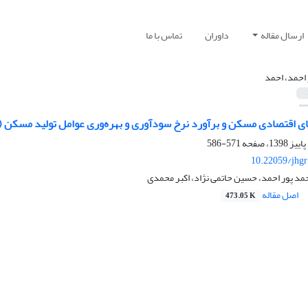
ارسال مقاله
داوران
تماس با ما
 احمد، احمد
ی اقتصادی مسکن و برآورد نرخ سودآوری و بهره‌وری عوامل تولید مسکن (
571-586
10.22059/jhgr
احمد پور احمد، حسین حاتمی نژاد، اکبر محمدی
اصل مقاله
473.05 K