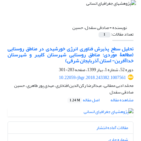
نویسنده =
صادقی سقدل، حسین
تعداد مقالات:
1
تحلیل سطح پذیرش فناوری انرژی خورشیدی در مناطق روستایی
(مطالعۀ موردی: مناطق روستایی شهرستان کلیبر و شهرستان
خداآفرین- استان آذربایجان شرقی)
دوره 52، شماره 1، بهار 1399، صفحه
283-301
10.22059/jhgr.2018.243382.1007561
محمّد ادبی ممقانی، عبدالرضا رکن الدین افتخاری، مهدی پور طاهری، حسین
صادقی سقدل
مشاهده مقاله
اصل مقاله
1.24 M
مقالات آماده انتشار
شماره جاری