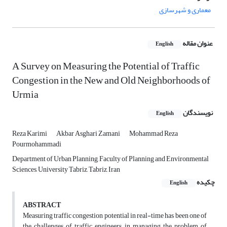
معماری و شهرسازی
عنوان مقاله
English
A Survey on Measuring the Potential of Traffic
Congestion in the New and Old Neighborhoods of
Urmia
نویسندگان
English
Reza Karimi
Akbar Asghari Zamani
Mohammad Reza
Pourmohammadi
Department of Urban Planning, Faculty of Planning and Environmental
Sciences, University Tabriz, Tabriz, Iran
چکیده
English
ABSTRACT
Measuring traffic congestion potential in real-time has been one of
the challenges of traffic engineers in managing the problem of