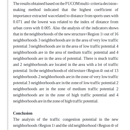
The results obtained based on the FUCOM multi-criteria decision-
making method indicated that the highest coefficient of
importance extracted was related to distance from sports uses with
0.071, and the lowest was related to the index of distance from
urban cores with 0.005. Also, the analysis of the indicators shows
that in the neighborhoods of the new structure (Region 1), out of 16
neighborhoods, 3 neighborhoods are in the area of very low traffic
potential, 3 neighborhoods are in the area of low traffic potential, 4
neighborhoods are in the area of medium traffic potential, and 4
neighborhoods are in the area of potential. There is much traffic
and 2 neighborhoods are located in the area with a lot of traffic
potential. In the neighborhoods of old texture (Region 4), out of 13
neighborhoods, 2 neighborhoods are in the zone of very low traffic
potential, 3 neighborhoods are in the zone of low traffic potential, 2
neighborhoods are in the zone of medium traffic potential, 2
neighborhoods are in the zone of high traffic potential, and 4
neighborhoods are in the zone of high traffic potential.
Conclusion
The analysis of the traffic congestion potential in the new
neighborhoods (Region 1) and the old neighborhood (Region 4) of