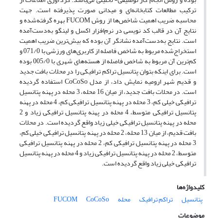
ترکیب مطالعات کتابخانه‌ای و میدانی صورت پذیرفته است. جهت
محاسبه ضریب اهمیت شاخص‌ها از روش FUCOM بهره گرفته‌شده و
نتایج آن در قالب کد نویسی در نرم‌افزار اکسل و لینگو به‌دست‌آمده
است. نتایج به‌دست‌آمده نشانگر آن بوده که بیش‌ترین ضریب اهمیت
استخراج‌شده مربوط به شاخص فاصله از کاربری‌های ورزشی با 071/0 و
کم‌ترین آن مربوط به شاخص فاصله از هسته‌های شهری با 005/0 بوده
است. برای اینکه بتوان پتانسیل تراکم ترافیکی را در محلات بافت جدید
و قدیم شهر ارومیه نمایش داد، از مدل CoCoSo استفاده گردیده
است. در محلات بافت جدید، از میان 16 محله، 3 محله در پهنه پتانسیل
ترافیکی خیلی کم، 3 محله در پهنه پتانسیل ترافیکی کم، 4 محله در پهنه
پتانسیل ترافیکی متوسط، 4 محله در پهنه پتانسیل ترافیکی زیاد و 2
محله در پهنه پتانسیل ترافیکی خیلی زیاد واقع گردیده است. در محلات
بافت قدیم، از میان 13 محله، 2 محله در پهنه پتانسیل ترافیکی خیلی کم،
3 محله در پهنه پتانسیل ترافیکی کم، 2 محله در پهنه پتانسیل ترافیکی
متوسط، 2 محله در پهنه پتانسیل ترافیکی زیاد و 4 محله در پهنه پتانسیل
ترافیکی خیلی زیاد واقع گردیده است.
کلیدواژه‌ها
پتانسیل
تراکم ترافیک
محله
CoCoSo
FUCOM
موضوعات