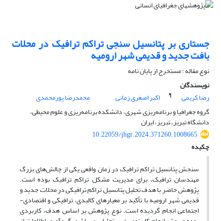
جستاری بر پتانسیل سنجی تراکم ترافیک در محلات
بافت جدید و قدیمی شهر ارومیه
نوع مقاله : مستخرج از پایان نامه
نویسندگان
¶
رضا کریمی
اکبر اصغری زمانی
محمدرضا پورمحمدی
گروه جغرافیا و برنامه‌ریزی شهری، دانشکده برنامه‌ریزی و علوم محیطی،
دانشگاه تبریز، تبریز، ایران
10.22059/jhgr.2024.371260.1008665
چکیده
سنجش پتانسیل تراکم ترافیک در زمان واقعی یکی از چالش‌های بزرگ
مهندسان ترافیک، برای مدیریت مشکل تراکم ترافیک بوده است.
پژوهش حاضر با هدف تحلیل پتانسیل تراکم ترافیکی در محلات جدید و
قدیمی شهر ارومیه با تأکید بر معیارهای کالبدی، ترافیکی و اقتصادی-
اجتماعی انجام گردیده است. نوع پژوهش بر اساس هدف، کاربردی
بوده و روش انجام کار توصیفی- تحلیلی می‌باشد. گردآوری اطلاعات از