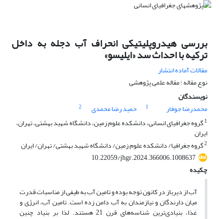
بررسی هیدروپلیتیکی انحراف آب دجله به داخل
ترکیه با احداث سد «ایلیسو»
مقالات آماده انتشار
نوع مقاله : مقاله علمی پژوهشی
نویسندگان
2
1
محمدرضا جوفار
حمید رضا محمدی
1
گروه جغرافیای انسانی، دانشکده علوم زمین، دانشگاه شهید بهشتی، تهران،
ایران
2
گروه جغرافیا/ دانشکده علوم زمین/ دانشگاه شهید بهشتی/ تهران/ ایران
10.22059/jhgr.2024.366006.1008637
چکیده
آب از دیرباز در کانون توجه بوده و تامین آب به طیفی از مناسبات قدرت
میان دارندگان و نیازمندان به آب دامن زده است. تامین آب، انرژی و
غذا، بنیادی‌ترین شناسه‌های قرن 21 هستند. لذا بر بنیاد چنین