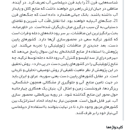
شناسه‌هایی، قرن 21 را باید قرن دیپلماسی آب تعریف کرد. در آینده،
مناطقی در جهان ارزش راهبردی خواهند داشت که منابع کلان و پایدار
آب داشته باشند. بانک جهانی هشدارد داده است که جنگ‌های قرن
21، جنگ‌های آب‌پایه خواهند بود. لذا تقابل قلّت آب شیرین و تقاضای
دستیابی به آن سبب درگیری‌ میان بازیگران شده است. در خاورمیانه،
بحث ‌برانگیزترین این مناقشات، بر سر رودخانه‌های دجله و فرات است
که کشور ترکیه سعی در محصورسازی آن‌ها دارد. کشورهای پایین
دست، بعد جدیدی از مناقشات ژئوپلیتیکی را تجربه می‌کنند. این
پژوهش با استفاده از منابع کتابخانه‌ای به این سوال پاسخ می‌دهد که
«بهره‌بردرای از سد ایلیسو و کنترل آب رودخانه دجله توسط ترکیه، چه
نتایج ژئوپلیتیکی را در کشورهای پایین دست در پی دارد». روش تحقیق
در این پژوهش از نظر ماهیت تلفیقی از روش توصیفی-تحلیلی و تاریخی
است. در مقابل کشورهای پایین دست یعنی سوریه، عراق و ایران باید
در جهت تامین منابع آبی و جلوگیری از مشکلاتی همچون خشکسالی،
ریزگردها، فرونشست زمین و امثال آن، بنیان یک همکاری چهارجانبه
حول محور این منابع گذاشته شود. در رویه بین‌المللی، محصور سازی
آب، غیر قابل قبول است. همچنین نیاز به ایجاد اتحاد استراتژیک بین
کشورهای مزبور وجود دارد تا در نهایت بتوانند با استفاده از دیپلماسی
آبی نیاز خود را بر طرف کنند.
کلیدواژه‌ها