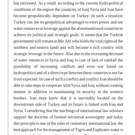
has increased. As a result, according to the current hydropolitical
conditions of the region, the countries of Iraq, Syria and Iran have
become geopolitically dependent on Turkey. In such a situation,
Turkey can use its geopolitical advantages to exert power and use
water resources as leverage against the aforementioned countries to
achieve its political and strategic goals. It seems that the Turkish
government will remain as Mir Abi, who holds the vital rights of the
southern and eastern lands and will become a rich country with
strategic leverage in the future. Also, due to the increasing decrease
of water resources in Syria and Iraq, in case of lack of rainfall, the
possibility of increasing conflicts and even war based on
hydropolitics and of a direct type between these countries is not far
from expected. In case of such a conflict and conflict, Iran should be
able to take steps to cooperate with Syria and Iraq, without creating
tension, in addition to maintaining its security in the western
borders. Iran must know that it is inevitably located on the
downstream side of Turkey and its future is linked with Iraq and
Syria. Considering that the teachings of international law scholars
support the doctrine of limited territorial sovereignty and today
this principle is one of the rules of customary international law, the
best approach for the management of Tigris and Euphrates water is