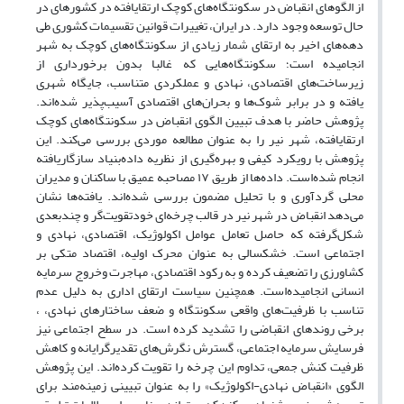
از الگوهای انقباض در سکونتگاه‌های کوچک ارتقایافته در کشورهای در
حال توسعه وجود دارد. در ایران، تغییرات قوانین تقسیمات کشوری طی
دهه‌های اخیر به ارتقای شمار زیادی از سکونتگاه‌های کوچک به شهر
انجامیده است؛ سکونتگاه‌هایی که غالبا بدون برخورداری از
زیرساخت‌های اقتصادی، نهادی و عملکردی متناسب، جایگاه شهری
یافته و در برابر شوک‌ها و بحران‌های اقتصادی آسیب‌پذیر شده‌اند.
پژوهش حاضر با هدف تبیین الگوی انقباض در سکونتگاه‌های کوچک
ارتقایافته، شهر نیر را به عنوان مطالعه موردی بررسی می‌کند. این
پژوهش با رویکرد کیفی و بهره‌گیری از نظریه داده‌بنیاد سازگاریافته
انجام شده‌است. داده‌ها از طریق ۱۷ مصاحبه عمیق با ساکنان و مدیران
محلی گردآوری و با تحلیل مضمون بررسی شده‌اند. یافته‌ها نشان
می‌دهد انقباض در شهر نیر در قالب چرخه‌ای خودتقویت‌گر و چندبعدی
شکل‌گرفته که حاصل تعامل عوامل اکولوژیک، اقتصادی، نهادی و
اجتماعی است. خشکسالی به عنوان محرک اولیه، اقتصاد متکی بر
کشاورزی را تضعیف کرده و به رکود اقتصادی، مهاجرت وخروج سرمایه
انسانی انجامیده‌است. همچنین سیاست ارتقای اداری به دلیل عدم
تناسب با ظرفیت‌های واقعی سکونتگاه و ضعف ساختارهای نهادی، ،
برخی روندهای انقباضی را تشدید کرده‌ است. در سطح اجتماعی نیز
فرسایش سرمایه اجتماعی، گسترش نگرش‌های تقدیرگرایانه و کاهش
ظرفیت کنش جمعی، ‌تداوم این چرخه را تقویت کرده‌اند. این پژوهش
الگوی «انقباض نهادی-اکولوژیک» را به عنوان تبیینی زمینه‌مند برای