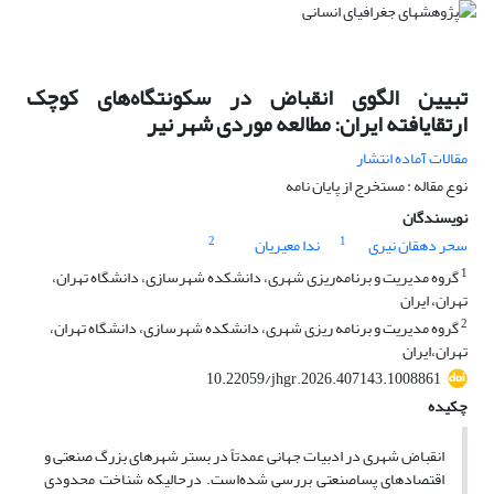
تبیین الگوی انقباض در سکونتگاه‌های کوچک
ارتقایافته ایران: مطالعه موردی شهر نیر
مقالات آماده انتشار
نوع مقاله : مستخرج از پایان نامه
نویسندگان
2
1
سحر دهقان نیری
ندا معیریان
1
گروه مدیریت و برنامه‌ریزی شهری، دانشکده شهرسازی، دانشگاه تهران،
تهران، ایران
2
گروه مدیریت و برنامه ریزی شهری، دانشکده شهرسازی، دانشگاه تهران،
تهران،‌ایران
10.22059/jhgr.2026.407143.1008861
چکیده
انقباض شهری در ادبیات جهانی عمدتاً در بستر شهرهای بزرگ صنعتی و
اقتصادهای پساصنعتی بررسی شده‌است. درحالیکه شناخت محدودی