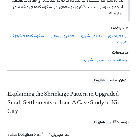
تجربه شهر نیر پیشنهاد می‌کند که می‌تواند مبنایی برای مطالعات تطبیقی
آینده و تدوین سیاست‌‌گذاری توسعه‌ای در سکونتگاه‌های مشابه در
ایران باشد.
کلیدواژه‌ها
ارتقای اداری
انقباض شهری
حکمروایی محلی
سکونتگاه‌های کوچک
شهر نیر
موضوعات
جغرافیا و برنامه ریزی شهری
عنوان مقاله
English
Explaining the Shrinkage Pattern in Upgraded
Small Settlements of Iran: A Case Study of Nir
City
نویسندگان
English
1
2
ندا معیریان
Sahar Dehghan Niri