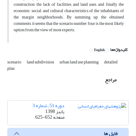
construction, the lack of facilities and land uses, and, finally the
economic, social, and cultural characteristics of the inhabitants of
the margin neighborhoods. By summing up the obtained
comments, it seems that the scenario number four is the most likely
option from the view of most experts.
کلیدواژه‌ها
English
scenario
land subdivision
urban land use planning
detailed
plan
مراجع
دوره 51، شماره 3
پاییز 1398
صفحه
625-652
فایل ها