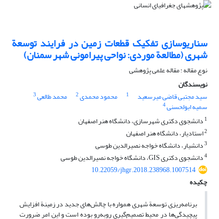
سناریوسازی تفکیک قطعات زمین در فرایند توسعة
شهری (مطالعة موردی: نواحی پیرامونی شهر سمنان)
نوع مقاله : مقاله علمی پژوهشی
نویسندگان
3
2
1
سید مجتبی قاضی میرسعید
محمود محمدی
محمد طالعی
4
سمیه ابولحسنی
1
دانشجوی دکتری شهرسازی، دانشگاه هنر اصفهان
2
استادیار، دانشگاه هنر اصفهان
3
دانشیار، دانشگاه خواجه نصیرالدین طوسی
4
دانشجوی دکتری GIS، دانشگاه خواجه نصیرالدین طوسی
10.22059/jhgr.2018.238968.1007514
چکیده
برنامه‌ریزی توسعة شهری همواره با چالش‌های جدید در زمینة افزایش
پیچیدگی‌ها در محیط تصمیم‌گیری روبه‌رو بوده است و این امر ضرورت