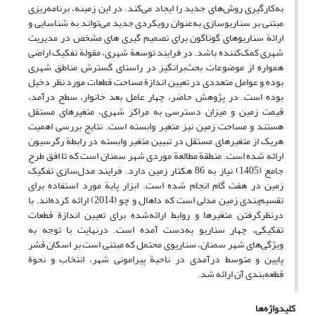
به‌کارگیری روش‌های جدید را ایجاد می‌کند. در این زمینه، برنامه‌ریزی
مبتنی بر سناریوسازی به‌عنوان رویکردی جدید می‌تواند به شناسایی و
ارائة سناریوهای گوناگون برای تصمیم گیری های مشخص در مدیریت
شهری کمک‌کننده باشد. در فرایند توسعة شهری، مقولة تفکیک اراضی
همواره از موضوعات بحث‌برانگیز در راستای گسترش مناطق شهری
بوده و عوامل متعددی در تعیین اندازة مساحت قطعات مورد نظر دخیل
بوده‌ است. در پژوهش حاضر، چهار عامل بعد خانوار، سطح درآمد،
قیمت زمین و میزان دسترسی به مراکز شهری، متغیرهای مستقل
هستند و مساحت زمین نیز متغیر وابسته است. نتایج بررسی اهمیت
هریک از متغیرهای مستقل در تبیین متغیر وابسته در رابطة رگرسیون
ارائه شده است. منطقة مطالعة موردی شهر سمنان است که تا افق طرح
جامع (1405) نیاز به 86 هکتار زمین دارد. فرایند مدل‌سازی تفکیک
زمین در هفت گام انجام شده است. ابزار پایة مورد استفاده برای
تقسیم‌بندی زمین مدلی است که داهال و چو (2014) ارائه کرده‌اند. با
درنظرگرفتن متغیرها و روابط ارائه‌شده برای تعیین اندازة قطعات
تفکیکی، چهار سناریو به‌دست‌ آمده است. درنهایت با توجه به
ویژگی‌های شهر سمنان، سناریوی محتمل که مبتنی است بر اسکان قشر
پایین و متوسط درآمدی در ناحیة پیرامونی شهر، انتخاب و نحوة
قطعه‌بندی آن ارائه شد.
کلیدواژه‌ها