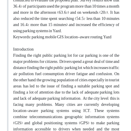
conducted to evaluate the proposed plan. Survey results show that
36.4% of participants used the program more than 10 times a month
and more in the afternoon (63.6%) and on weekends (20%). It has
also reduced the time spent searching (54.5% less than 10 minutes
and 16.4% more than 15 minutes) and increased the efficiency of
using parking systems in Yazd.
Keywords: parking, mobile GIS, location-aware, routing, Yazd
Introduction
Finding the right public parking lot for car parking is one of the
major problems for citizens. Drivers spend a great deal of time and
distance finding the right public parking lot, which increases traffic,
air pollution, fuel consumption, driver fatigue and confusion. On
the other hand, the growing population of cities, especially in tourist
areas, has led to the issue of finding a suitable parking spot and
finding a lot of attention due to the lack of adequate parking lots
and lack of adequate parking information. At the city level, this is
facing many problems. Many cities are currently developing
location-aware parking systems using ICT. These systems
combine telecommunications, geographic information systems
(GIS) and global positioning systems (GPS) to make parking
information accessible to drivers when needed and the most