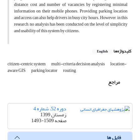
distance, cost and number of vacancies by registering minimal
information on their mobile phones. Providing parking location
and access can also help drivers in busy city hours. However, in this
research, no analysis has been conducted on the level of simplicity
and usability of this system by citizens.
کلیدواژه‌ها
English
citizen-centric system
multi-criteria decision analysis
location-
aware GIS
parking locator
routing
مراجع
دوره 52، شماره 4
زمستان 1399
صفحه
1493-1509
فایل ها