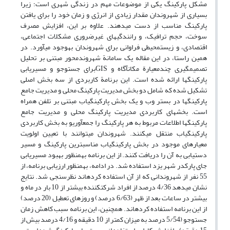
مشکل پارکینگ یکی از موضوعات مهم در زندگی شهری است؛ زیرا
بسیاری از شهروندان مقدار زیادی از انرژی و زمان خود را برای یافتن
پارکینگ مناسب از دست می‏دهند. علاوه بر این، افزایش مصرف
سوخت، حجم ترافیک، و رانندگی‏های غیرضروری مشکلات اجتماعی،
اقتصادی، و زیست‏محیطی فراوانی برای شهروندان به‏وجود می‏آورد. در
همین راستا، در این مقاله یک سامانة شهروندمحور مبتنی بر تحلیل
تصمیم‏گیری چندمعیارة مکان‏آگاه و GISبرای جست‏وجو و مسیریابی
پارکینگ‏ها ارائه شده است. این برنامة کاربردی از سه بخش اصلی
تشکیل شده که شامل دو بخش مدیریت پارکینگ محلی و مدیریت جامع
پارکینگ‏ها در بستر وب و یک بخش پارکینگ‏یاب مبتنی بر تلفن همراه
است. بخش‏های کاربردی‏ مدیریت پارکینگ محلی و مدیریت جامع
پارکینگ‏ها اطلاعات مربوط به هر پارکینگ را جمع‏آوریو به بخش کاربردی
پارکینگ‏یاب منتقل می‏کنند. شهروندان می‏توانند با تعیین اولویت
معیارهای موجود در بخش پارکینگ‏یاب مناسب‏ترین پارکینگ و مسیر
دست‏یابی به آن را دریافت کنند. از این برنامه به‏منظور بهبود مسیریابی
جای پارکدر شهر یزد استفاده شد. در ادامه، به‏منظور ارزیابی برنامه، از
55 نفر از شهروندانی که از آن استفاده کرده‏اند نظرسنجی شد. نتایج
نشان می‏دهد 4/36 درصد از افراد شرکت‏کننده بیشتر از 10 بار در ماه و
بیشتر در ساعات بعد از ظهر (6/63 درصد) و روزهای تعطیل (20 درصد)
از این برنامه استفاده کرده‏اند. همچنین، این برنامه سبب کاهش زمان
جست‏وجو (5/54 درصد به میزان کمتر از 10 دقیقه و 4/16 درصد بیش از