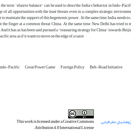
, the term "elusive balance" can be used to describe India's behavior in Indo-Pacifi
e of all opportunities with the least threats, even in a complex strategic environme
er to maintain the support of this hegemonic power. At the same time, India needs to 
int the finger at a common threat, China. At the same time, New Delhi has tried to 
 And it has, as has been said, pursued a "reassuring strategy for China" towards Beiji
cific area, as if it wants to move on the edge of a razor.
Indo-Pacific
Great Power Game
Foreign Policy
Belt-Road Initiative
This work is licensed under a
Creative Commons
.
Attribution 4.0 International License