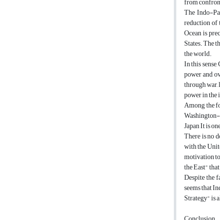
from confront
The Indo-Paci
reduction of 
Ocean is prec
States. The t
the world.
In this sense
power and ov
through war, 
power in the 
Among the fou
Washington-T
Japan It is on
There is no d
with the Unit
motivation to
the East" tha
Despite the f
seems that In
Strategy" is a
Conclusion