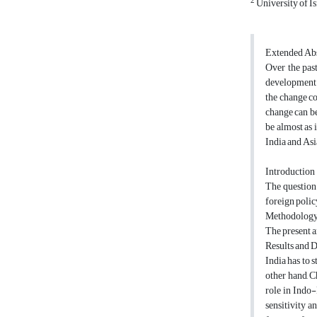
2
University of I
Extended Abs
Over the past
development i
the change co
change can be
be almost as 
India and Asi
Introduction
The question 
foreign policy
Methodolog
The present a
Results and D
India has to 
other hand, C
role in Indo-
sensitivity a