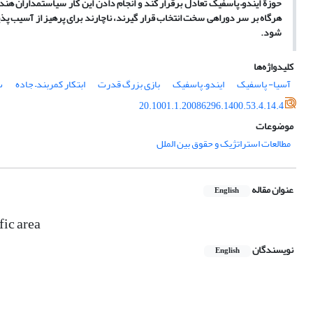
حوز
ة
ایندو
–
پاسفیک تعادل برقرار کند و انجام
‏دادن
این کار سیاستمداران هند ر
هرگاه بر سر دوراهی سخت انتخاب قرار گیرند
،
ناچارند برای پرهیز از
آ
سیب
پذی
شو
د.
کلیدواژه‌ها
آسیا- پاسفیک
ایندو– پاسفیک
بازی بزرگ قدرت
ابتکار کمربند– جاده
س
20.1001.1.20086296.1400.53.4.14.4
موضوعات
مطالعات استراتژیک و حقوق بین الملل
عنوان مقاله
English
fic area
نویسندگان
English