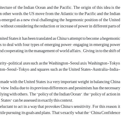
tecture of the Indian Ocean and the Pacific. The origin of this idea is the
 In other words, the US move from the Atlantic to the Pacific and the Indian
na emerged as a new rival challenging the hegemonic position of the United
rs without considering the reduction or increase of power in different parts of
United States it has been translated as China's attempt to become a hegemonic
 to deal with four types of emerging power: engaging in emerging power
cooperating in the management of world affairs. , Giving in to the shift of
urity-political axes such as the Washington-Seoul axis, Washington-Tokyo,
ton-Seoul-Tokyo, and squares such as the United States-Australia-India-
s made with the United States, is a very important weight in balancing China
view, India, due to its previous differences and pessimism, has the necessary
llying with others. The "policy of the Indian Ocean", the "policy of action in
States" can be assessed in exactly this context.
luctant to act in a way that provokes China's sensitivity. For this reason, it
while pursuing its goals and plans. That's exactly what the "China Confidence