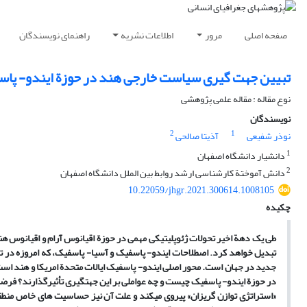
صفحه اصلی
مرور
اطلاعات نشریه
راهنمای نویسندگان
تبیین جهت ‏گیری سیاست خارجی هند در حوزة ایندو- پا
نوع مقاله : مقاله علمی پژوهشی
نویسندگان
2
1
نوذر شفیعی
آذیتا صالحی
1
دانشیار دانشگاه اصفهان
2
دانش ‏آموختة کارشناسی ارشد روابط بین‏ الملل دانشگاه اصفهان
10.22059/jhgr.2021.300614.1008105
چکیده
طی یک ده
ة
اخیر تحولات ژئوپلیتیکی مهمی در حوز
ة
اقیانوس آرام و اقیانوس هن
تبدیل خواهد کرد. اصطلاحات ایندو
-
پاسفیک و
آ
سیا- پاسفیک
،
که امروزه در ت
جدید در جهان است. محور اصلی ایندو- پاسفیک ایالات متحد
ة
امریکا و هند اس
در حوز
ة
ایندو- پاسفیک چیست و چه عواملی بر این جهت‏گیری تأثیرگذارند؟ فرضی
«
استراتژی توازن گریزان
»
پیروی می‏کند و علت
آ
ن نیز حساسیت‏ های خاص منطق