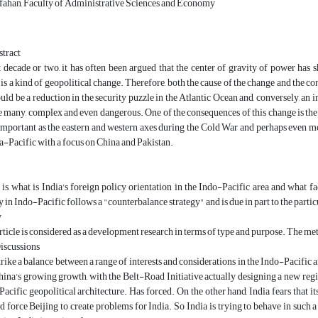
sfahan, Faculty of Administrative Sciences and Economy
tract
 decade or two, it has often been argued that the center of gravity of power has shi
s a kind of geopolitical change. Therefore, both the cause of the change and the c
uld be a reduction in the security puzzle in the Atlantic Ocean and, conversely, an i
 many, complex and even dangerous. One of the consequences of this change is the f
important as the eastern and western axes during the Cold War and perhaps even mo
a-Pacific with a focus on China and Pakistan.
is, what is India's foreign policy orientation in the Indo-Pacific area and what fac
 in Indo-Pacific follows a "counterbalance strategy" and is due in part to the particu
y
rticle is considered as a development research in terms of type and purpose. The meth
iscussions
strike a balance between a range of interests and considerations in the Indo-Pacific 
hina's growing growth, with the Belt-Road Initiative actually designing a new regi
Pacific geopolitical architecture. Has forced. On the other hand, India fears that it
nd force Beijing to create problems for India. So India is trying to behave in such a 