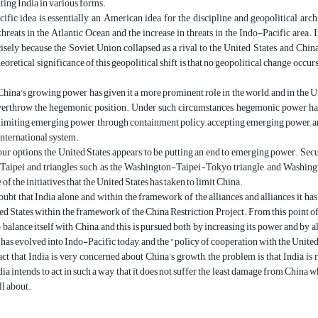
ing India in various forms.
fic idea is essentially an American idea for the discipline and geopolitical archi
threats in the Atlantic Ocean and the increase in threats in the Indo-Pacific area.
isely because the Soviet Union collapsed as a rival to the United States, and Chi
heoretical significance of this geopolitical shift is that no geopolitical change occu
, China's growing power has given it a more prominent role in the world, and in the 
erthrow the hegemonic position. Under such circumstances, hegemonic power has
limiting emerging power through containment policy, accepting emerging power, and 
international system.
r options, the United States appears to be putting an end to emerging power. Sec
aipei and triangles such as the Washington-Taipei-Tokyo triangle, and Washing
e of the initiatives that the United States has taken to limit China.
oubt that India alone, and within the framework of the alliances and alliances it ha
ed States within the framework of the China Restriction Project. From this point of 
 balance itself with China, and this is pursued both by increasing its power and by a
t has evolved into Indo-Pacific today, and the "policy of cooperation with the United 
act that India is very concerned about China's growth, the problem is that India is re
dia intends to act in such a way that it does not suffer the least damage from China 
ll about.