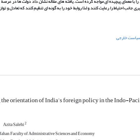
ا با معمای پیچیده
ای مواجه
کرده
است. یافته ‏های مقاله نشان داد دولت‏ ها در عرص
ة
ر
ری جانب احتیاط را رعایت کنند و لذا روابط خود را ب
ه ‏
گونه ‏ای تنظیم
کنند
که تعادل و توا
یاست خارجی
the orientation of India's foreign policy in the Indo-Paci
2
Azita Salehi
sfahan, Faculty of Administrative Sciences and Economy