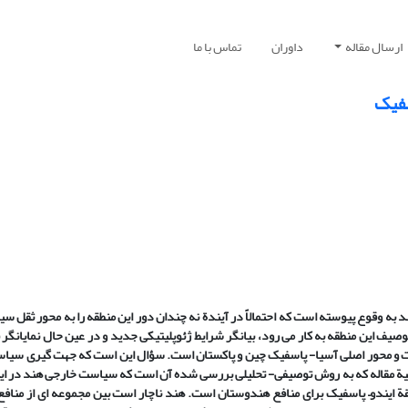
ارسال مقاله
داوران
تماس با ما
سفیک
د به
وقوع پیوسته است که احتمالا
در
آ
یند
ة
نه
‏
چندان دور این منطقه را به محور ثقل س
وصیف این منطقه ب
ه ‏
کار می‏ رود، بیانگر شرایط ژئوپلیتیکی جدید و در عین حال نمایانگر
ت و محور اصلی آسیا- پاسفیک چین و پاکستان است. س
ؤ
ال این است که جهت ‏گیری سیا
ة
مقاله که به روش توصیفی- تحلیلی بررسی شده
آ
ن است که سیاست خارجی هند در ای
ة
ایندو
–
پاسفیک برای منافع هندوستان است. هند ناچار است بین مجموعه
ای از مناف