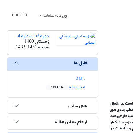
ورود به سامانه
ENGLISH
دوره 53، شماره 4
زمستان 1400
صفحه
1433-1451
فایل ها
XML
اصل مقاله
499.65 K
یاست بین
الملل
هم رسانی
 قطب
بندی‏ های
ست خارجی هند
ارجاع به این مقاله
ندو
–
پاسفیک از
ع و ملاحظات در